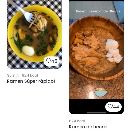
45
30min
·
824
kcal
Ramen Súper rápido!
44
824
kcal
Ramen de heura