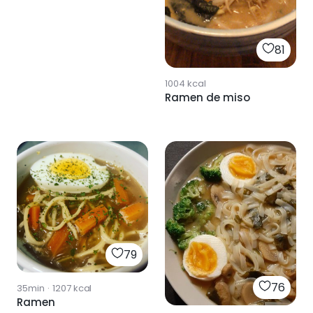
81
1004
kcal
Ramen de miso
79
76
35min
·
1207
kcal
Ramen