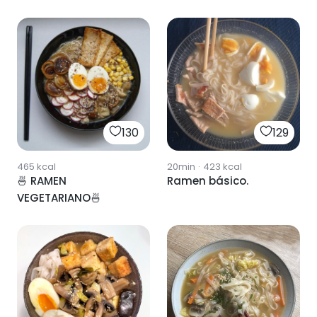
130
129
465
kcal
20min
·
423
kcal
🍜 RAMEN
Ramen básico.
VEGETARIANO🍜