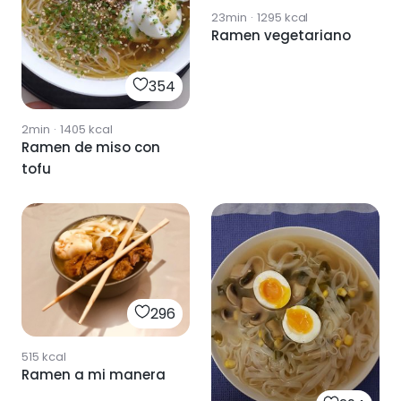
23min
·
1295
kcal
Ramen vegetariano
354
2min
·
1405
kcal
Ramen de miso con
tofu
296
515
kcal
Ramen a mi manera