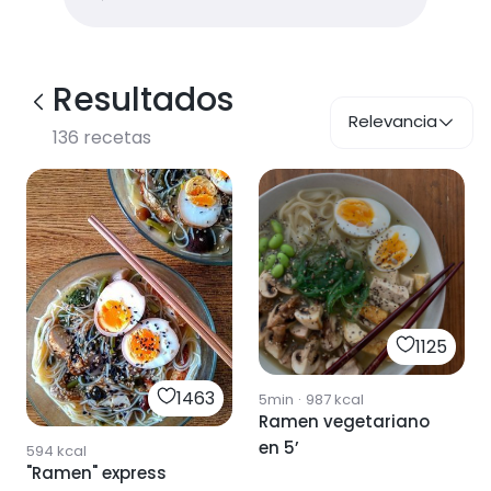
Resultados
Relevancia
136
recetas
1125
1463
5min
·
987
kcal
Ramen vegetariano
en 5’
594
kcal
"Ramen" express