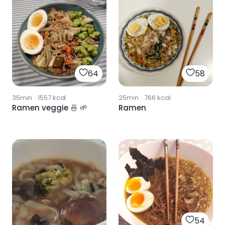
64
58
35min
·
1557
kcal
25min
·
766
kcal
Ramen veggie 🍜 🌱
Ramen
54