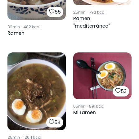
55
25min
·
793
kcal
Ramen
"mediterráneo"
32min
·
482
kcal
Ramen
53
65min
·
891
kcal
Mi ramen
54
25min
·
1264
kcal