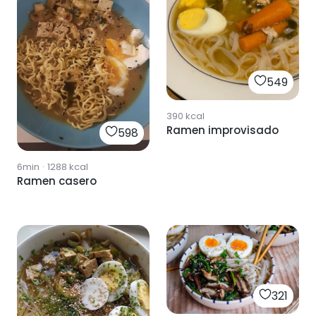
549
390
kcal
Ramen improvisado
598
6min
·
1288
kcal
Ramen casero
321