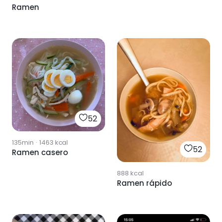
Ramen
52
135min
·
1463
kcal
52
Ramen casero
888
kcal
Ramen rápido