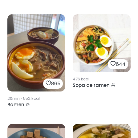
644
476
kcal
865
Sopa de ramen 🍜
20min
·
552
kcal
Ramen 🍲