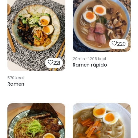
220
20min
·
1208
kcal
221
Ramen rápido
570
kcal
Ramen