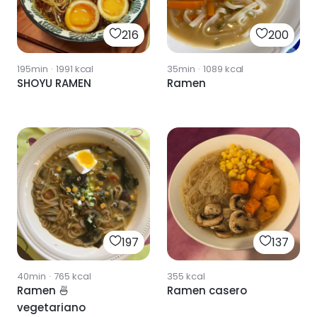
216
200
195min
·
1991
kcal
35min
·
1089
kcal
SHOYU RAMEN
Ramen
197
137
40min
·
765
kcal
355
kcal
Ramen 🍜
Ramen casero
vegetariano