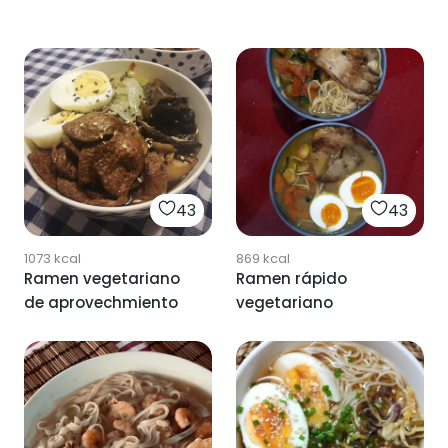
43
43
1073
kcal
869
kcal
Ramen vegetariano
Ramen rápido
de aprovechmiento
vegetariano