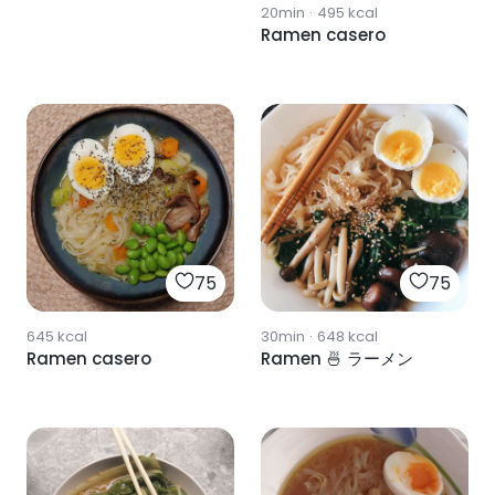
20min
·
495
kcal
Ramen casero
75
75
645
kcal
30min
·
648
kcal
Ramen casero
Ramen 🍜 ラーメン