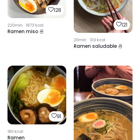
128
121
220min
·
1873
kcal
Ramen miso 🍜
20min
·
313
kcal
Ramen saludable 🍜
91
180
kcal
Ramen