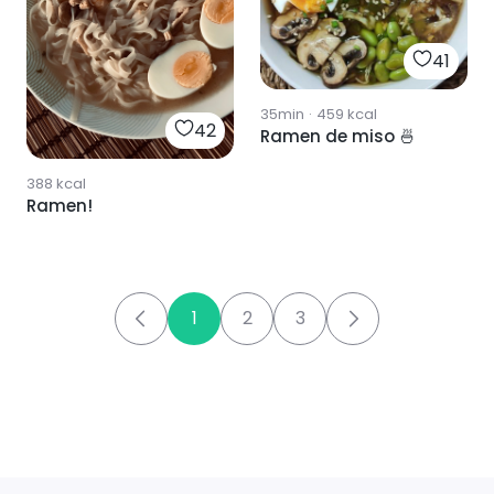
41
35min
·
459
kcal
42
Ramen de miso 🍜
388
kcal
Ramen!
1
2
3