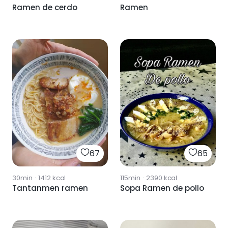
Ramen de cerdo
Ramen
65
67
115min
·
2390
kcal
30min
·
1412
kcal
Sopa Ramen de pollo
Tantanmen ramen