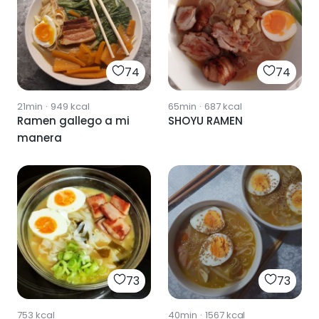
74
74
21min
·
949
kcal
65min
·
687
kcal
Ramen gallego a mi
SHOYU RAMEN
manera
73
73
753
kcal
40min
·
1567
kcal