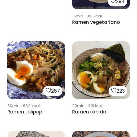
294
15min
·
816
kcal
Ramen vegetariano
267
223
30min
·
684
kcal
20min
·
416
kcal
Ramen Lolipop
Ramen rápido