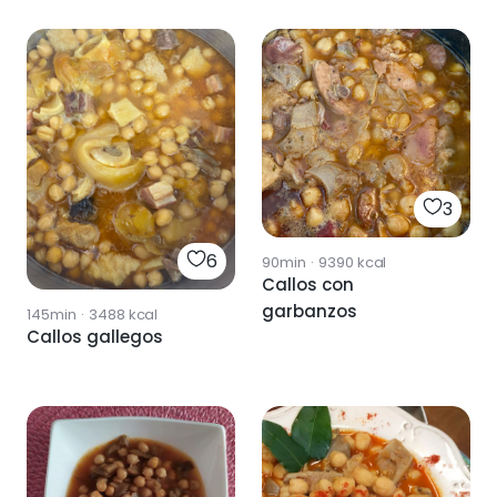
3
6
90min
·
9390
kcal
Callos con
garbanzos
145min
·
3488
kcal
Callos gallegos