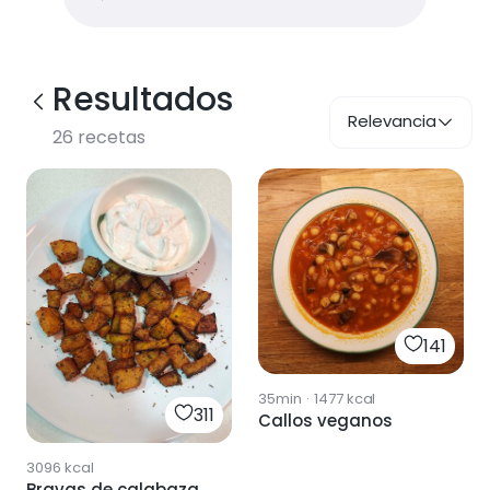
Resultados
Relevancia
26
recetas
141
35min
·
1477
kcal
311
Callos veganos
3096
kcal
Bravas de calabaza