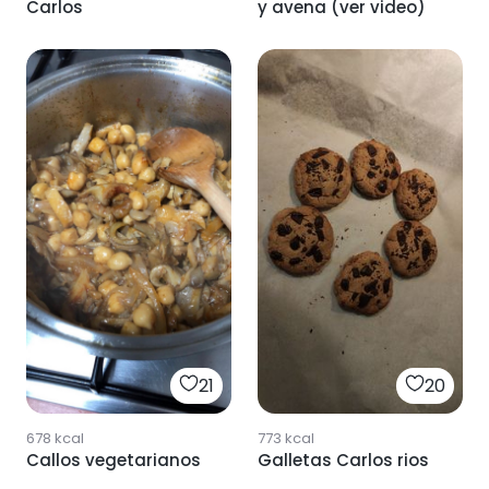
Carlos
y avena (ver video)
20
21
773
kcal
678
kcal
Galletas Carlos rios
Callos vegetarianos