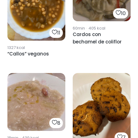
10
60min
·
405
kcal
11
Cardos con
bechamel de coliflor
1327
kcal
“Callos” veganos
8
7
18min
·
439
kcal