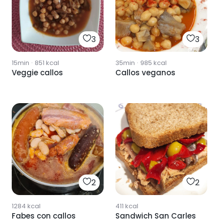
3
3
15min
·
851
kcal
35min
·
985
kcal
Veggie callos
Callos veganos
2
2
1284
kcal
411
kcal
Fabes con callos
Sandwich San Carles