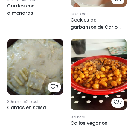
Cardos con
almendras
1073
kcal
Cookies de
garbanzos de Carlos
Rios
7
30min
·
1521
kcal
7
Cardos en salsa
871
kcal
Callos veganos