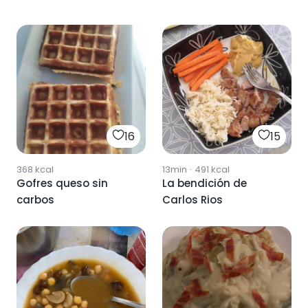
16
15
368
kcal
13min
·
491
kcal
Gofres queso sin
La bendición de
carbos
Carlos Rios