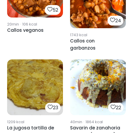
52
24
20min
·
106
kcal
Callos veganos
1743
kcal
Callos con
garbanzos
23
22
1209
kcal
40min
·
1864
kcal
La jugosa tortilla de
Savarin de zanahoria