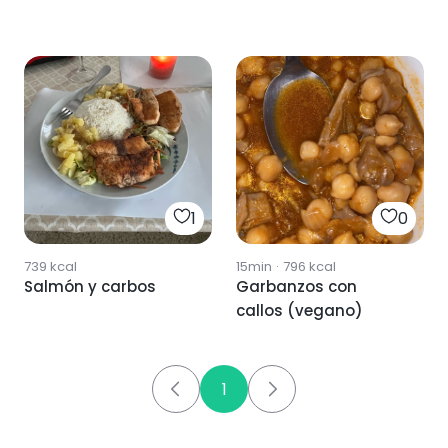
1
0
739
kcal
15min
·
796
kcal
Salmón y carbos
Garbanzos con
callos (vegano)
1