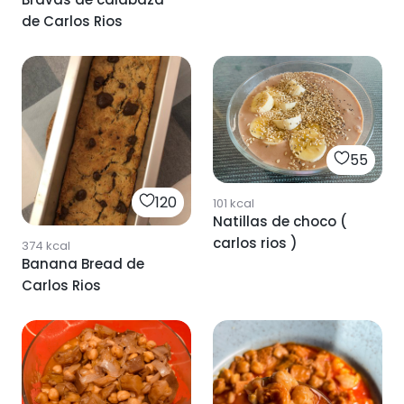
de Carlos Rios
55
120
101
kcal
Natillas de choco (
carlos rios )
374
kcal
Banana Bread de
Carlos Rios