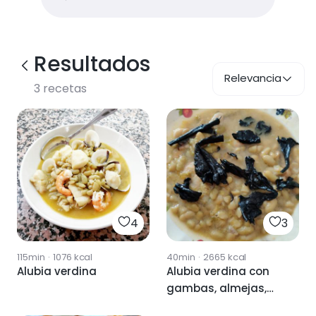
Resultados
Relevancia
3
recetas
4
3
115min
·
1076
kcal
40min
·
2665
kcal
Alubia verdina
Alubia verdina con
gambas, almejas,
setas y trompetas