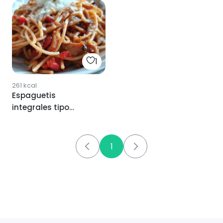
1
261
kcal
Espaguetis
integrales tipo
linguini verdi
forestale ( ginos )
1