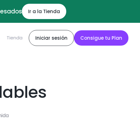
ocesados
Ir a la Tienda
S
Tienda
Iniciar sesión
Consigue tu Plan
dables
mida