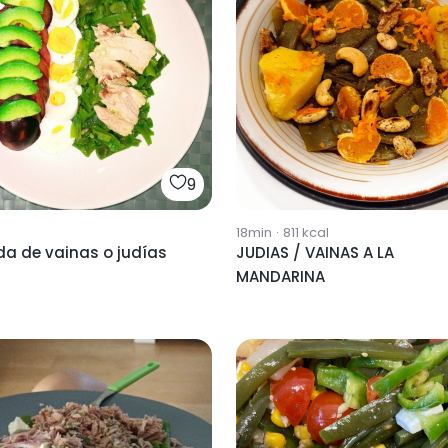
9
18min
·
811
kcal
da de vainas o judías
JUDIAS / VAINAS A LA
MANDARINA