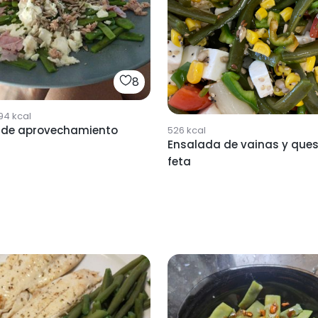
8
94
kcal
 de aprovechamiento
526
kcal
Ensalada de vainas y que
feta