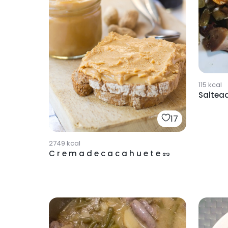
115
kcal
Saltea
17
2749
kcal
C r e m a d e c a c a h u e t e 🥜