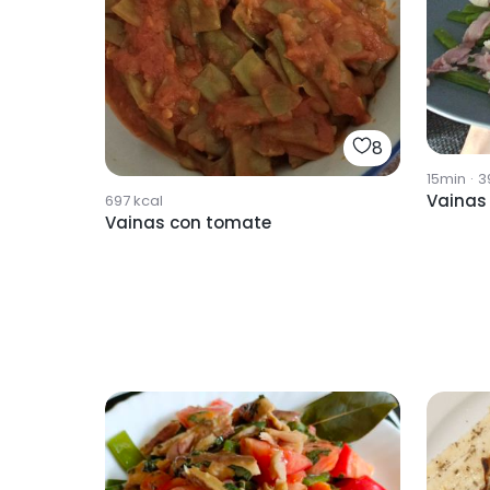
8
15min
·
3
Vainas
697
kcal
Vainas con tomate