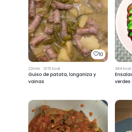
10
22min
·
3170
kcal
384
kcal
Guiso de patata, longaniza y
Ensala
vainas
verdes