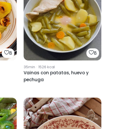
8
8
35min
·
1526
kcal
Vainas con patatas, huevo y
pechuga