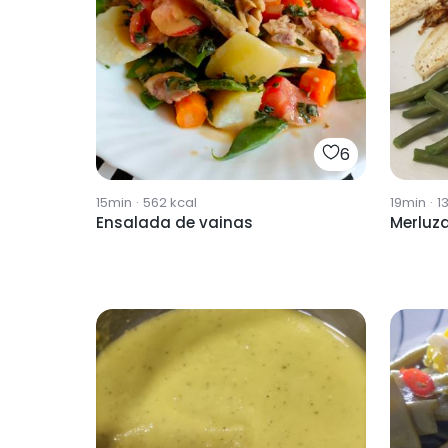
6
15min
·
562
kcal
19min
·
13
Ensalada de vainas
Merluz