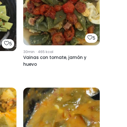
5
5
30min
·
465
kcal
Vainas con tomate, jamón y
huevo