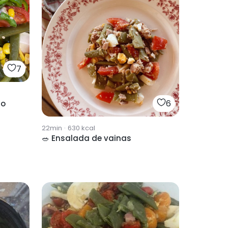
7
6
so
22min
·
630
kcal
🥗 Ensalada de vainas