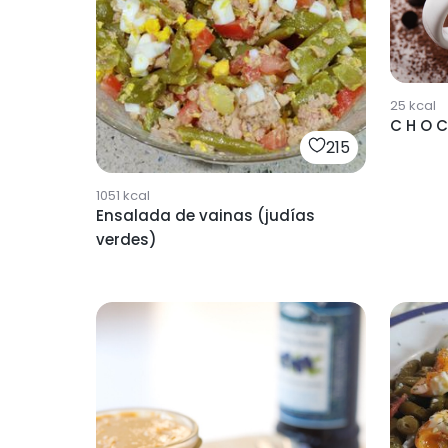
25
kcal
215
1051
kcal
Ensalada de vainas (judías
verdes)