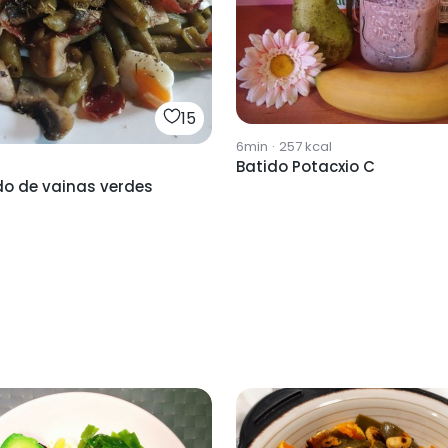
15
6min
·
257
kcal
Batido Potacxio C
do de vainas verdes