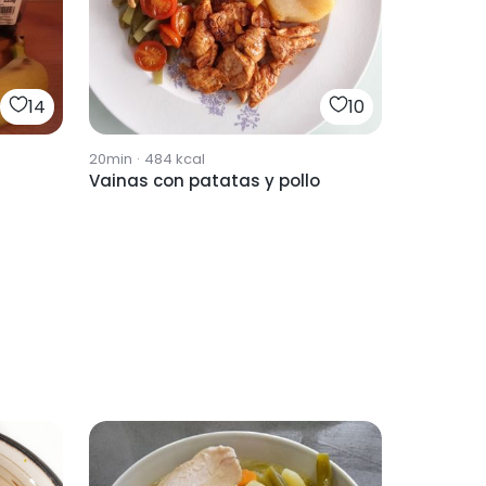
14
10
20min
·
484
kcal
Vainas con patatas y pollo