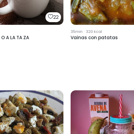
22
35min
·
320
kcal
C H O C O A LA TA ZA
Vainas con patatas