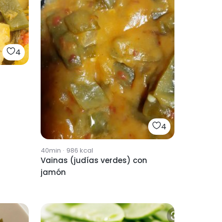
4
4
40min
·
986
kcal
Vainas (judías verdes) con
jamón