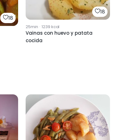
18
18
25min
·
1239
kcal
Vainas con huevo y patata
cocida