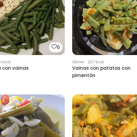
6
1
kcal
30min
·
257
kcal
a con vainas
Vainas con patatas con
pimentón