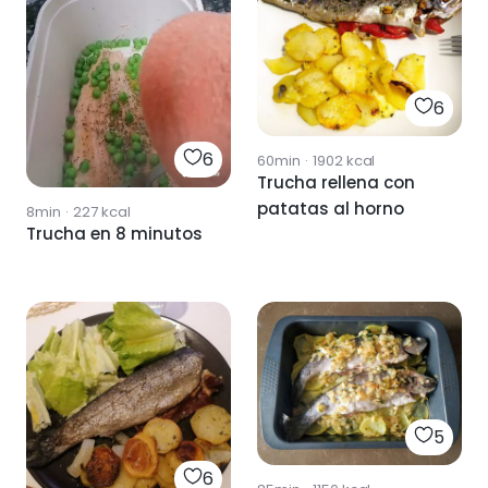
6
6
60min
·
1902
kcal
Trucha rellena con
patatas al horno
8min
·
227
kcal
Trucha en 8 minutos
5
6