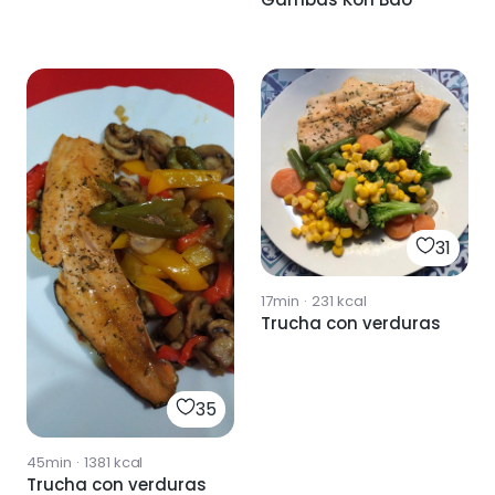
31
17min
·
231
kcal
Trucha con verduras
35
45min
·
1381
kcal
Trucha con verduras