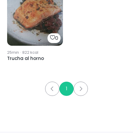
0
25min
·
822
kcal
Trucha al horno
1