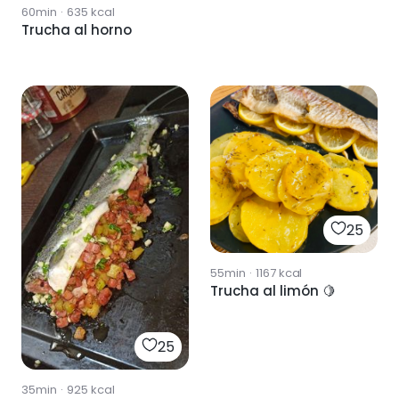
60min
·
635
kcal
Trucha al horno
25
55min
·
1167
kcal
Trucha al limón 🍋
25
35min
·
925
kcal