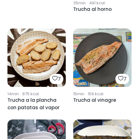
35min
·
491
kcal
Trucha al horno
7
7
14min
·
875
kcal
15min
·
159
kcal
Trucha a la plancha
Trucha al vinagre
con patatas al vapor