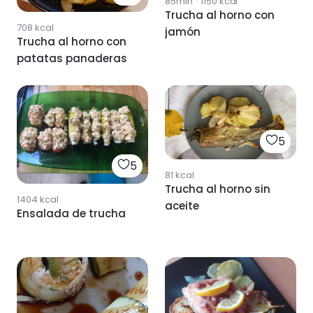
85min
·
1150
kcal
Trucha al horno con
708
kcal
jamón
Trucha al horno con
patatas panaderas
5
5
81
kcal
Trucha al horno sin
1404
kcal
aceite
Ensalada de trucha