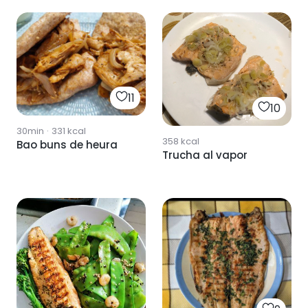
11
10
30min
·
331
kcal
358
kcal
Bao buns de heura
Trucha al vapor