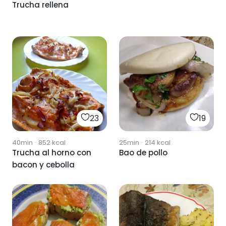
Trucha rellena
23
19
40min
·
852
kcal
25min
·
214
kcal
Trucha al horno con
Bao de pollo
bacon y cebolla