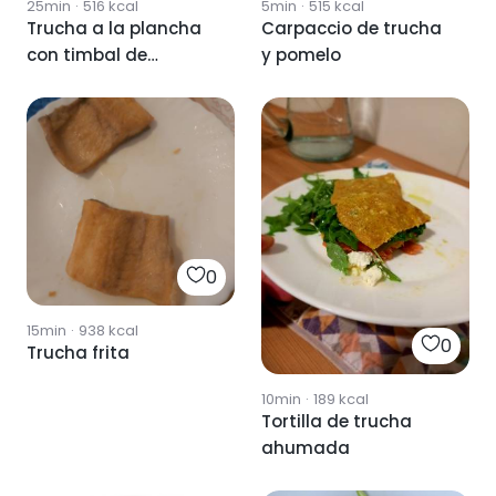
25min
·
516
kcal
5min
·
515
kcal
Trucha a la plancha
Carpaccio de trucha
con timbal de
y pomelo
patata
0
15min
·
938
kcal
0
Trucha frita
10min
·
189
kcal
Tortilla de trucha
ahumada