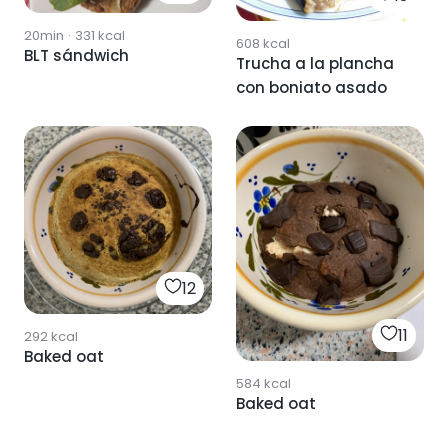
20min
·
331
kcal
608
kcal
BLT sándwich
Trucha a la plancha
con boniato asado
12
11
292
kcal
Baked oat
584
kcal
Baked oat