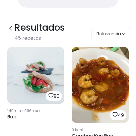
Resultados
Relevancia
45
recetas
90
140min
·
996
kcal
49
Bao
9
kcal
Gambas Kon Bao