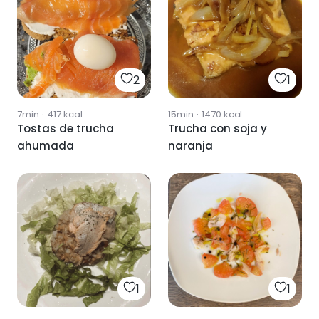
2
1
7min
·
417
kcal
15min
·
1470
kcal
Tostas de trucha
Trucha con soja y
ahumada
naranja
1
1