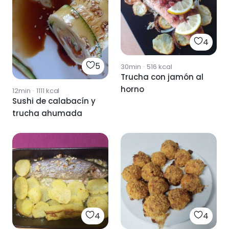
4
5
30min
·
516
kcal
Trucha con jamón al
horno
12min
·
1111
kcal
Sushi de calabacín y
trucha ahumada
4
4