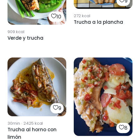
9
272
kcal
10
Trucha a la plancha
909
kcal
Verde y trucha
9
30min
·
2425
kcal
8
Trucha al horno con
limón