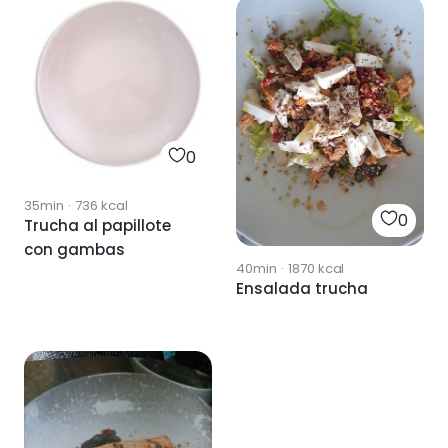
0
35min
·
736
kcal
0
Trucha al papillote
con gambas
40min
·
1870
kcal
Ensalada trucha