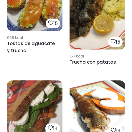
15
966
kcal
15
Tostas de aguacate
y trucha
157
kcal
Trucha con patatas
14
13