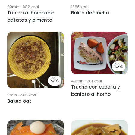
30min
·
882
kcal
1086
kcal
Trucha al horno con
Bolita de trucha
patatas y pimento
4
4
40min
·
281
kcal
Trucha con cebolla y
boniato al horno
8min
·
465
kcal
Baked oat