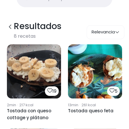
Resultados
Relevancia
8
recetas
19
5
2min
·
217
kcal
13min
·
261
kcal
Tostada con queso
Tostada queso feta
cottage y plátano