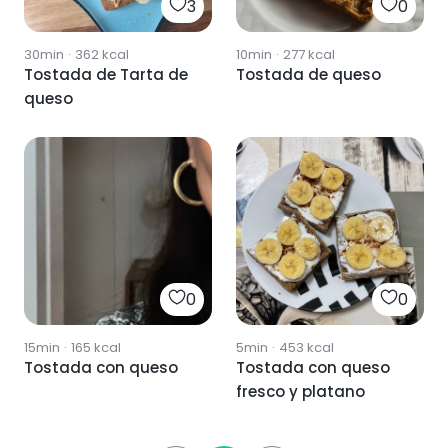
3
0
30min
·
362
kcal
10min
·
277
kcal
Tostada de Tarta de
Tostada de queso
queso
0
0
15min
·
165
kcal
5min
·
453
kcal
Tostada con queso
Tostada con queso
fresco y platano