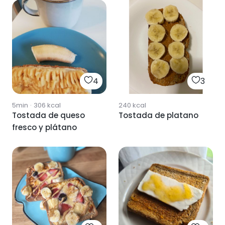
4
3
5min
·
306
kcal
240
kcal
Tostada de queso
Tostada de platano
fresco y plátano