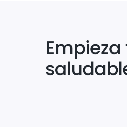
Empieza 
saludabl