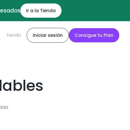
ocesados
Ir a la Tienda
S
Tienda
Iniciar sesión
Consigue tu Plan
dables
mida