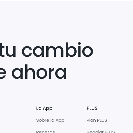
tu cambio
e ahora
La App
PLUS
Sobre la App
Plan PLUS
Recetas
Regalar PLUS