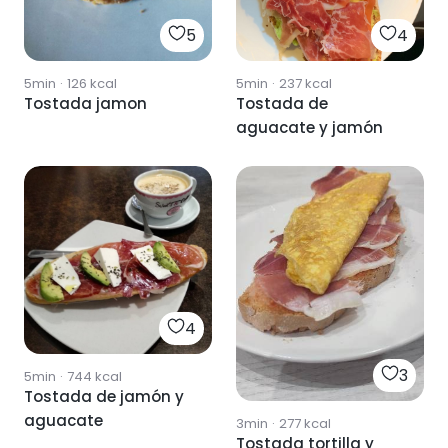
5
4
5min
·
126
kcal
5min
·
237
kcal
Tostada jamon
Tostada de
aguacate y jamón
4
3
5min
·
744
kcal
Tostada de jamón y
aguacate
3min
·
277
kcal
Tostada tortilla y