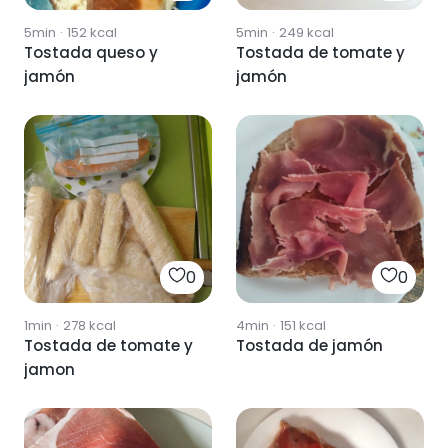
5min
·
152
kcal
5min
·
249
kcal
Tostada queso y
Tostada de tomate y
jamón
jamón
0
0
1min
·
278
kcal
4min
·
151
kcal
Tostada de tomate y
Tostada de jamón
jamon