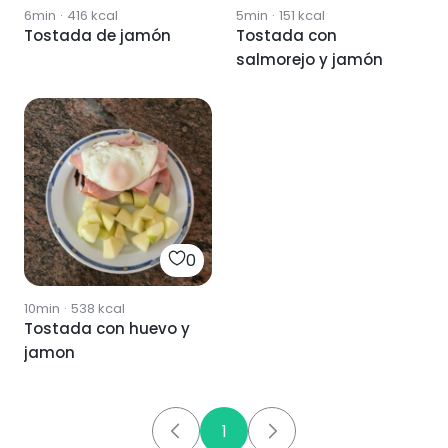
6min
·
416
kcal
5min
·
151
kcal
Tostada de jamón
Tostada con
salmorejo y jamón
0
10min
·
538
kcal
Tostada con huevo y
jamon
1