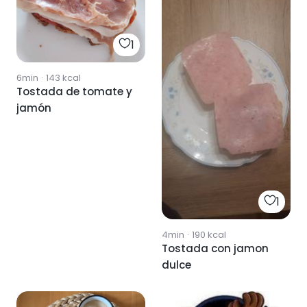
1
6min
·
143
kcal
Tostada de tomate y
jamón
1
4min
·
190
kcal
Tostada con jamon
dulce