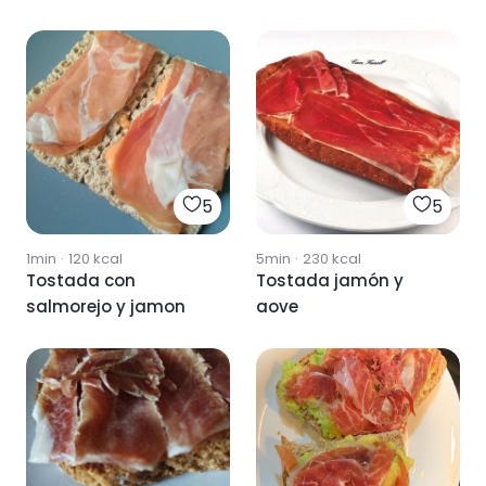
5
5
1min
·
120
kcal
5min
·
230
kcal
Tostada con
Tostada jamón y
salmorejo y jamon
aove