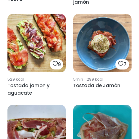
jamón
9
7
529
kcal
5min
·
299
kcal
Tostada jamon y
Tostada de Jamón
aguacate