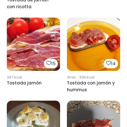
con ricotta
15
14
267
kcal
3min
·
306
kcal
Tostada jamón
Tostada con jamón y
hummus