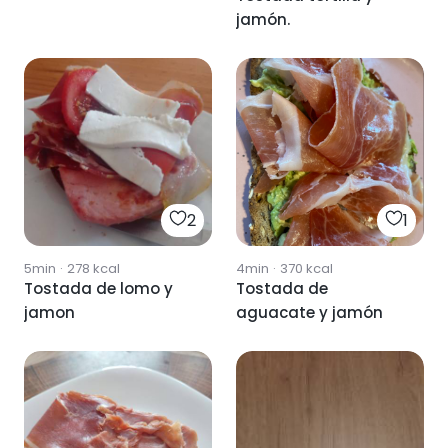
jamón.
2
1
5min
·
278
kcal
4min
·
370
kcal
Tostada de lomo y
Tostada de
jamon
aguacate y jamón