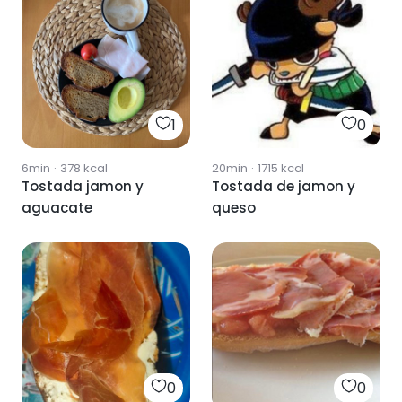
1
0
6min
·
378
kcal
20min
·
1715
kcal
Tostada jamon y
Tostada de jamon y
aguacate
queso
0
0