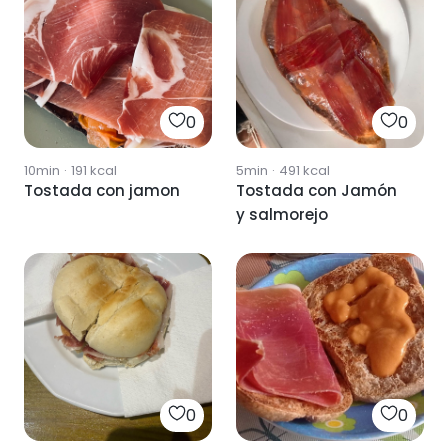
0
0
10min
·
191
kcal
5min
·
491
kcal
Tostada con jamon
Tostada con Jamón
y salmorejo
0
0