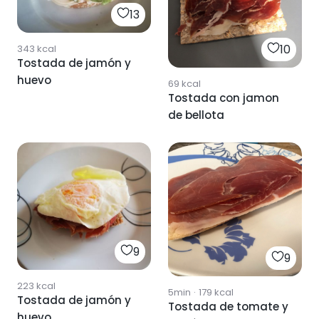
13
10
343
kcal
Tostada de jamón y
huevo
69
kcal
Tostada con jamon
de bellota
9
9
223
kcal
5min
·
179
kcal
Tostada de jamón y
Tostada de tomate y
huevo