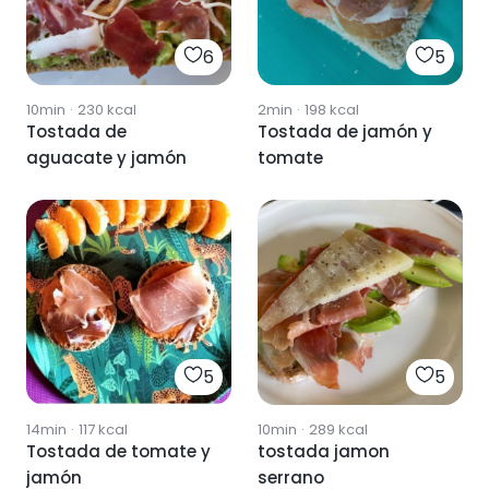
6
5
10min
·
230
kcal
2min
·
198
kcal
Tostada de
Tostada de jamón y
aguacate y jamón
tomate
5
5
14min
·
117
kcal
10min
·
289
kcal
Tostada de tomate y
tostada jamon
jamón
serrano