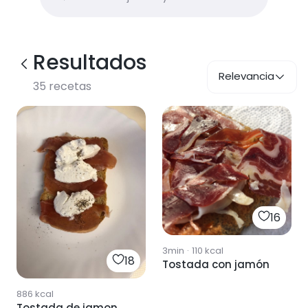
Resultados
Relevancia
35
recetas
16
3min
·
110
kcal
18
Tostada con jamón
886
kcal
Tostada de jamon