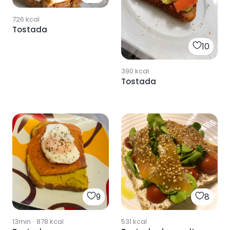
726
kcal
Tostada
10
390
kcal
Tostada
9
8
13min
·
878
kcal
531
kcal