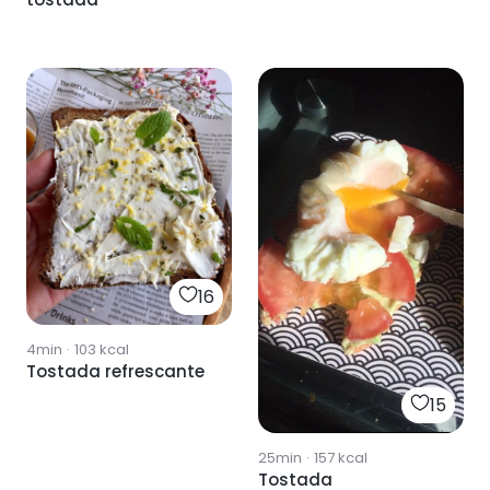
16
4min
·
103
kcal
Tostada refrescante
15
25min
·
157
kcal
Tostada