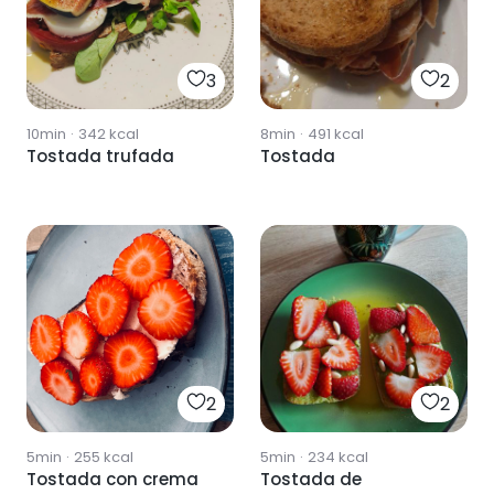
3
2
10min
·
342
kcal
8min
·
491
kcal
Tostada trufada
Tostada
2
2
5min
·
255
kcal
5min
·
234
kcal
Tostada con crema
Tostada de