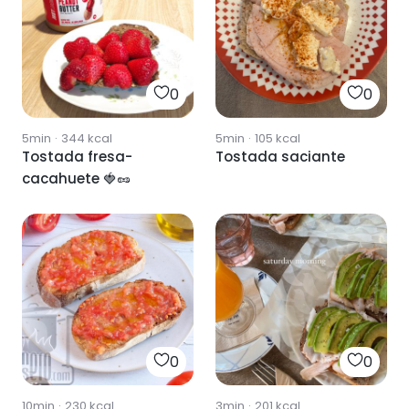
0
0
5min
·
344
kcal
5min
·
105
kcal
Tostada fresa-
Tostada saciante
cacahuete 🍓🥜
0
0
10min
·
230
kcal
3min
·
201
kcal