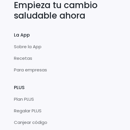
Empieza tu cambio
saludable ahora
La App
Sobre la App
Recetas
Para empresas
PLUS
Plan PLUS
Regalar PLUS
Canjear código