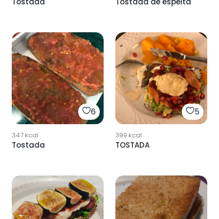
Tostada
Tostada de espelta
6
5
347
kcal
399
kcal
Tostada
TOSTADA