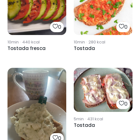
0
0
10min
·
440
kcal
10min
·
280
kcal
Tostada fresca
Tostada
0
5min
·
431
kcal
Tostada
0