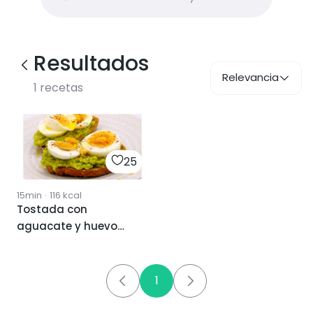
Resultados
Relevancia
1
recetas
25
15min
·
116
kcal
Tostada con
aguacate y huevo
duro
1