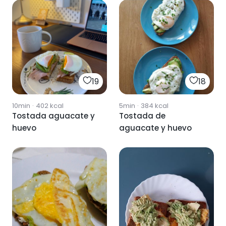
19
18
10min
·
402
kcal
5min
·
384
kcal
Tostada aguacate y
Tostada de
huevo
aguacate y huevo