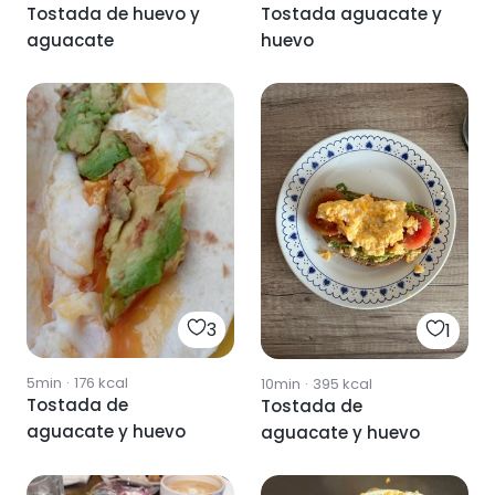
Tostada de huevo y
Tostada aguacate y
aguacate
huevo
3
1
5min
·
176
kcal
10min
·
395
kcal
Tostada de
Tostada de
aguacate y huevo
aguacate y huevo