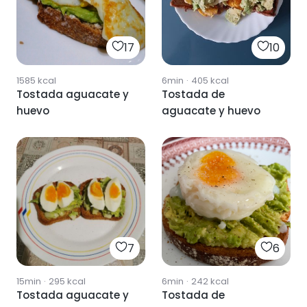
17
10
1585
kcal
6min
·
405
kcal
Tostada aguacate y
Tostada de
huevo
aguacate y huevo
7
6
15min
·
295
kcal
6min
·
242
kcal
Tostada aguacate y
Tostada de