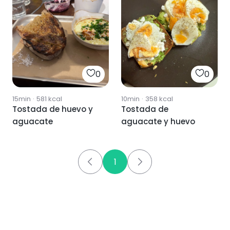
0
0
15min
·
581
kcal
10min
·
358
kcal
Tostada de huevo y
Tostada de
aguacate
aguacate y huevo
1