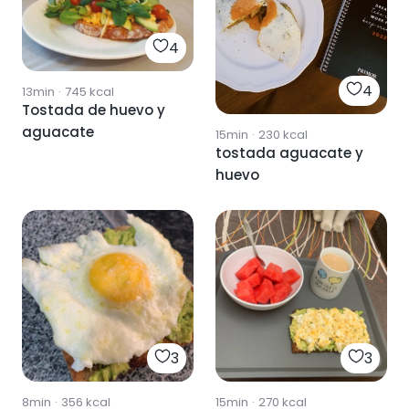
4
4
13min
·
745
kcal
Tostada de huevo y
aguacate
15min
·
230
kcal
tostada aguacate y
huevo
3
3
8min
·
356
kcal
15min
·
270
kcal