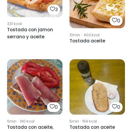
3
0
331
kcal
Tostada con jamon
10min
·
403
kcal
serrano y aceite
Tostada aceite
0
0
5min
·
190
kcal
5min
·
159
kcal
Tostada con aceite,
Tostada con aceite