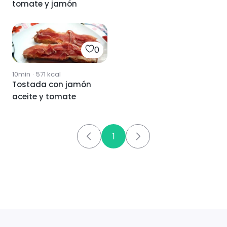
tomate y jamón
0
10min
·
571
kcal
Tostada con jamón
aceite y tomate
1