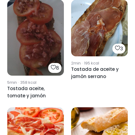
3
2min
·
195
kcal
8
Tostada de aceite y
jamón serrano
5min
·
358
kcal
Tostada aceite,
tomate y jamón