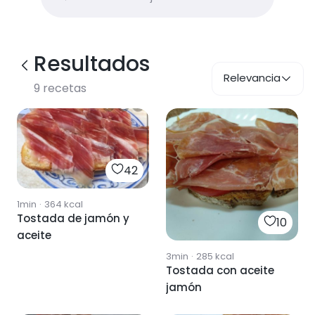
Resultados
Relevancia
9
recetas
42
1min
·
364
kcal
Tostada de jamón y
10
aceite
3min
·
285
kcal
Tostada con aceite
jamón