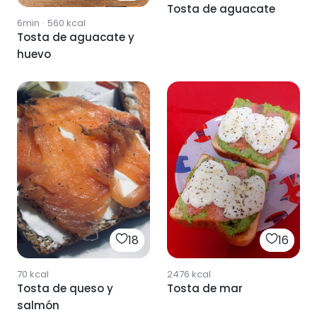
Tosta de aguacate
6min
·
560
kcal
Tosta de aguacate y
huevo
18
16
70
kcal
2476
kcal
Tosta de queso y
Tosta de mar
salmón