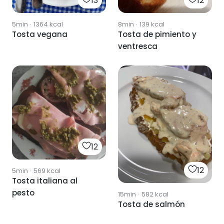
13
12
5min
·
1364
kcal
8min
·
139
kcal
Tosta vegana
Tosta de pimiento y
ventresca
12
12
5min
·
569
kcal
Tosta italiana al
pesto
15min
·
582
kcal
Tosta de salmón