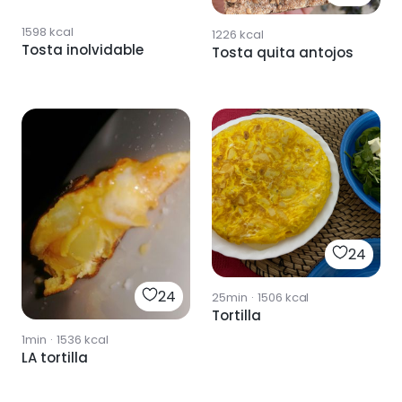
1598
kcal
1226
kcal
Tosta inolvidable
Tosta quita antojos
24
24
25min
·
1506
kcal
Tortilla
1min
·
1536
kcal
LA tortilla