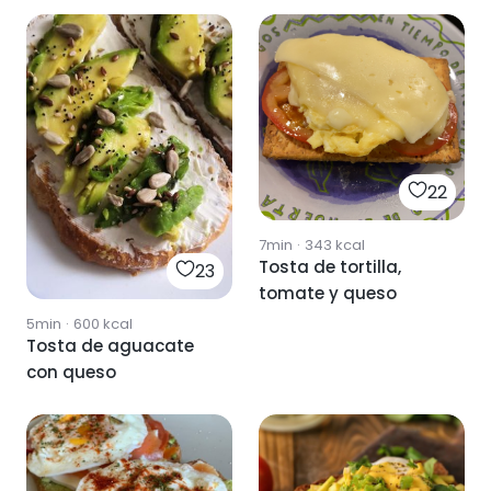
22
7min
·
343
kcal
Tosta de tortilla,
23
tomate y queso
5min
·
600
kcal
Tosta de aguacate
con queso