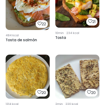
21
22
10min
·
234
kcal
484
kcal
Tosta
Tosta de salmón
20
20
1314
kcal
2min
·
220
kcal