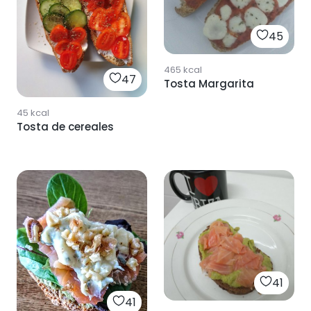
45
465
kcal
47
Tosta Margarita
45
kcal
Tosta de cereales
41
41