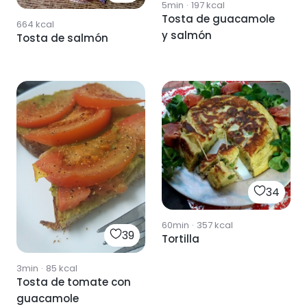
5min
·
197
kcal
Tosta de guacamole
664
kcal
y salmón
Tosta de salmón
34
60min
·
357
kcal
39
Tortilla
3min
·
85
kcal
Tosta de tomate con
guacamole