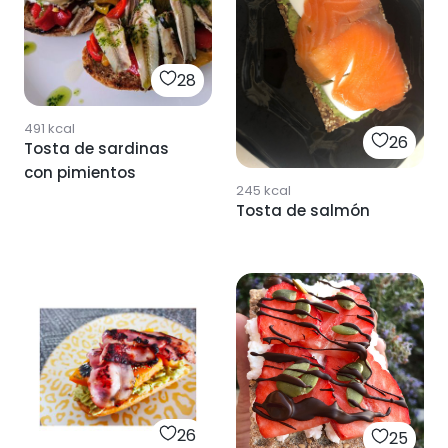
28
491
kcal
26
Tosta de sardinas
con pimientos
245
kcal
Tosta de salmón
26
25