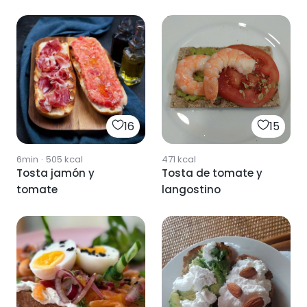
16
15
6min
·
505
kcal
471
kcal
Tosta jamón y
Tosta de tomate y
tomate
langostino