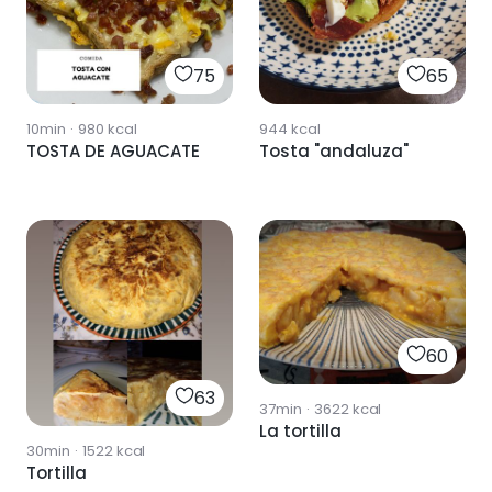
75
65
10min
·
980
kcal
944
kcal
TOSTA DE AGUACATE
Tosta "andaluza"
60
63
37min
·
3622
kcal
La tortilla
30min
·
1522
kcal
Tortilla