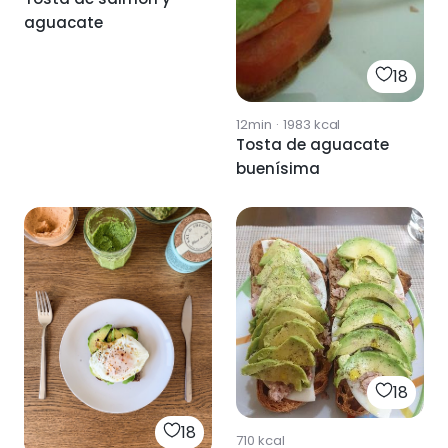
aguacate
18
12min
·
1983
kcal
Tosta de aguacate
buenísima
18
18
710
kcal