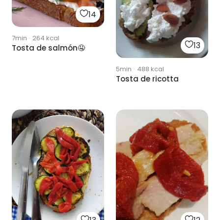
14
7min
·
264
kcal
13
Tosta de salmón🤤
5min
·
488
kcal
Tosta de ricotta