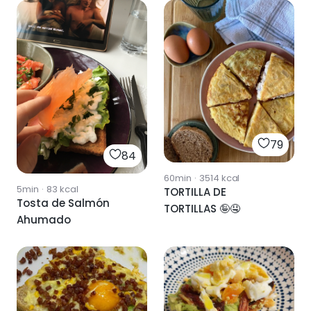
79
84
60min
·
3514
kcal
5min
·
83
kcal
TORTILLA DE
Tosta de Salmón
TORTILLAS 🤪🤤
Ahumado