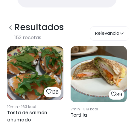
Resultados
Relevancia
153
recetas
136
89
10min
·
163
kcal
7min
·
319
kcal
Tosta de salmón
Tortilla
ahumado