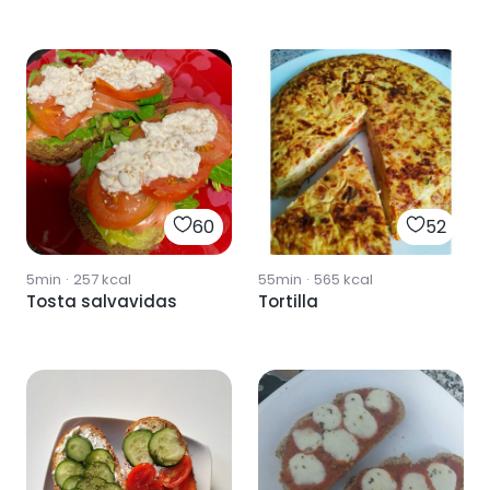
60
52
5min
·
257
kcal
55min
·
565
kcal
Tosta salvavidas
Tortilla