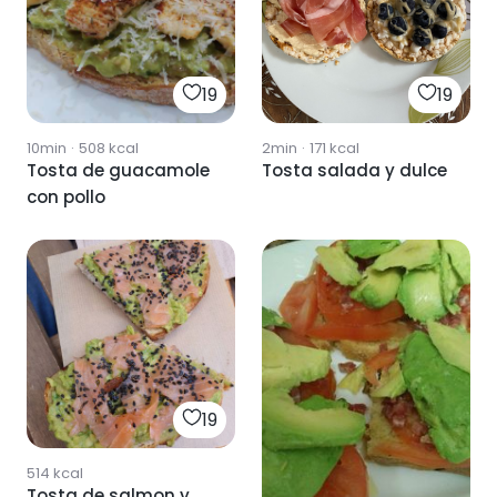
19
19
10min
·
508
kcal
2min
·
171
kcal
Tosta de guacamole
Tosta salada y dulce
con pollo
19
514
kcal
Tosta de salmon y