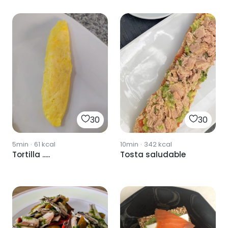
30
30
5min
·
61
kcal
10min
·
342
kcal
Tortilla .....
Tosta saludable