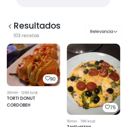
Resultados
Relevancia
103
recetas
90
30min
·
1296
kcal
TORTI DONUT
CORDOBEH
75
15min
·
795
kcal
Torti-pizza