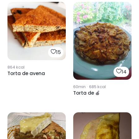
15
864
kcal
14
Torta de avena
60min
·
685
kcal
Torta de 🍎