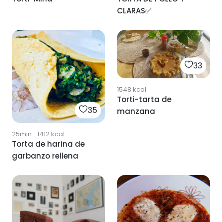
CLARAS✅
33
1548
kcal
Torti-tarta de
35
manzana
25min
·
1412
kcal
Torta de harina de
garbanzo rellena