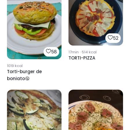
52
58
17min
·
514
kcal
TORTI-PIZZA
1019
kcal
Torti-burger de
boniato🤤