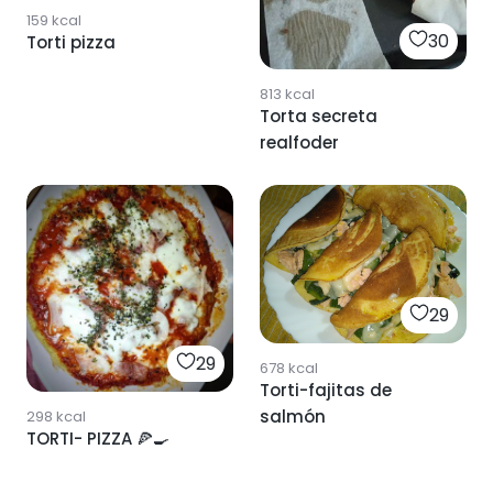
159
kcal
30
Torti pizza
813
kcal
Torta secreta
realfoder
29
29
678
kcal
Torti-fajitas de
salmón
298
kcal
TORTI- PIZZA 🍕🍳