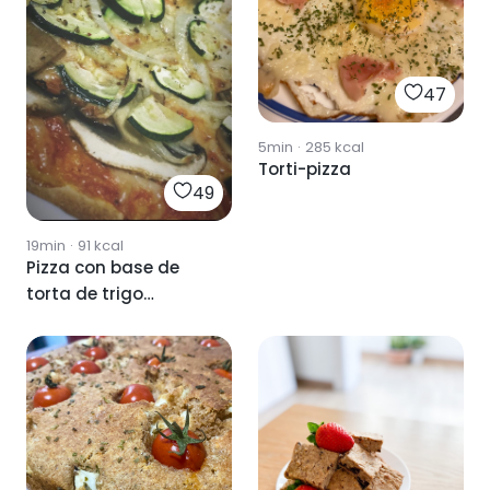
47
5min
·
285
kcal
Torti-pizza
49
19min
·
91
kcal
Pizza con base de
torta de trigo
integral