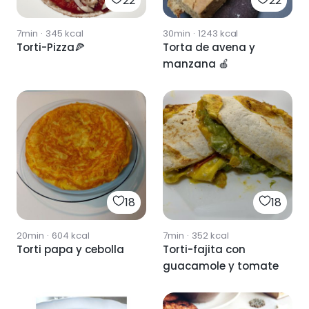
22
22
7min
·
345
kcal
30min
·
1243
kcal
Torti-Pizza🍕
Torta de avena y
manzana 🍎
18
18
20min
·
604
kcal
7min
·
352
kcal
Torti papa y cebolla
Torti-fajita con
guacamole y tomate