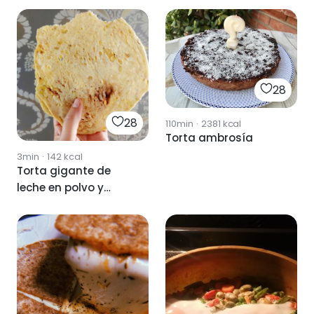
28
28
110min
·
2381
kcal
Torta ambrosía
3min
·
142
kcal
Torta gigante de
leche en polvo y
plátano al
microondas