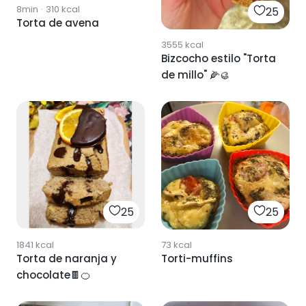
8min
·
310
kcal
25
Torta de avena
3555
kcal
Bizcocho estilo "Torta
de millo" 🌽🥮
25
25
1841
kcal
73
kcal
Torta de naranja y
Torti-muffins
chocolate🍫🍊