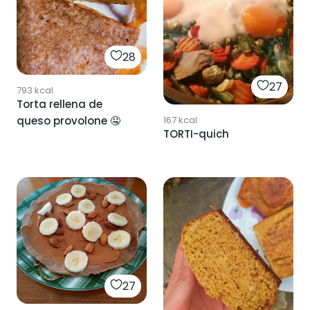
28
27
793
kcal
Torta rellena de
queso provolone 🤤
167
kcal
TORTI-quich
27