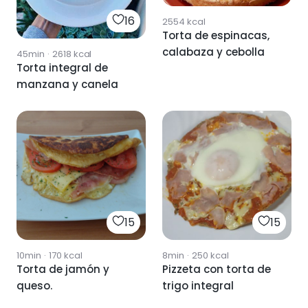
16
2554
kcal
Torta de espinacas,
calabaza y cebolla
45min
·
2618
kcal
Torta integral de
manzana y canela
15
15
10min
·
170
kcal
8min
·
250
kcal
Torta de jamón y
Pizzeta con torta de
queso.
trigo integral