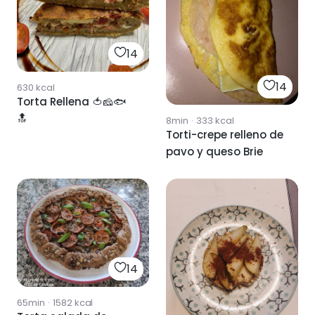
14
14
630
kcal
Torta Rellena 🍅🧀🐟
🔝
8min
·
333
kcal
Torti-crepe relleno de
pavo y queso Brie
14
65min
·
1582
kcal