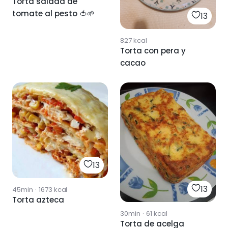
Torta salada de
tomate al pesto 🍅🌱
13
827
kcal
Torta con pera y
cacao
13
13
45min
·
1673
kcal
Torta azteca
30min
·
61
kcal
Torta de acelga