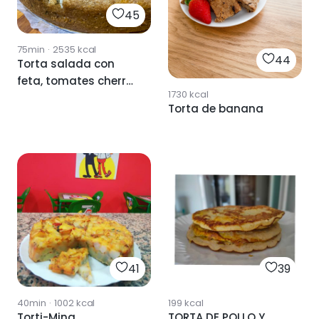
45
75min
·
2535
kcal
44
Torta salada con
feta, tomates cherry
1730
kcal
y orégano
Torta de banana
41
39
40min
·
1002
kcal
199
kcal
Torti-Mina
TORTA DE POLLO Y