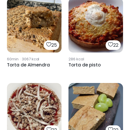
25
22
60min
·
3067
kcal
286
kcal
Torta de Almendra
Torta de pisto