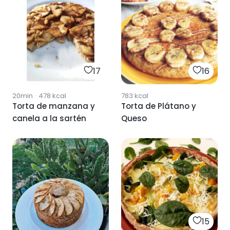
17
16
20min
·
478
kcal
783
kcal
Torta de manzana y
Torta de Plátano y
canela a la sartén
Queso
15