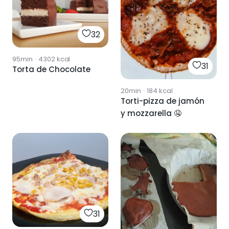
32
95min
·
4302
kcal
31
Torta de Chocolate
20min
·
184
kcal
Torti-pizza de jamón
y mozzarella 🤤
31