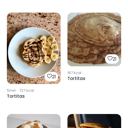
21
187
kcal
21
Tortitas
5min
·
727
kcal
Tortitas