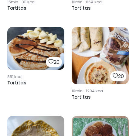
15min
·
311
kcal
10min
·
864
kcal
Tortitas
Tortitas
20
20
851
kcal
Tortitas
10min
·
1204
kcal
Tortitas