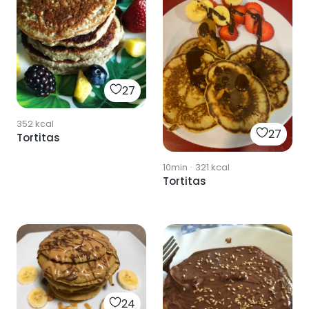
27
352
kcal
27
Tortitas
10min
·
321
kcal
Tortitas
24