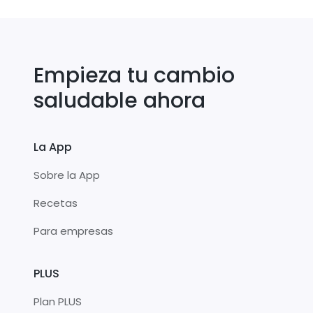
Empieza tu cambio
saludable ahora
La App
Sobre la App
Recetas
Para empresas
PLUS
Plan PLUS