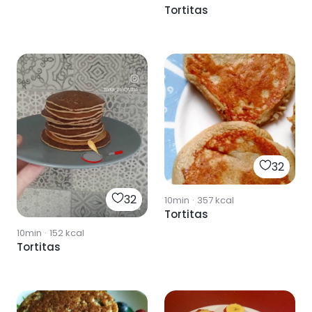
Tortitas
32
32
10min
·
357
kcal
Tortitas
10min
·
152
kcal
Tortitas