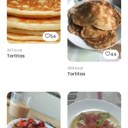
54
307
kcal
44
Tortitas
359
kcal
Tortitas