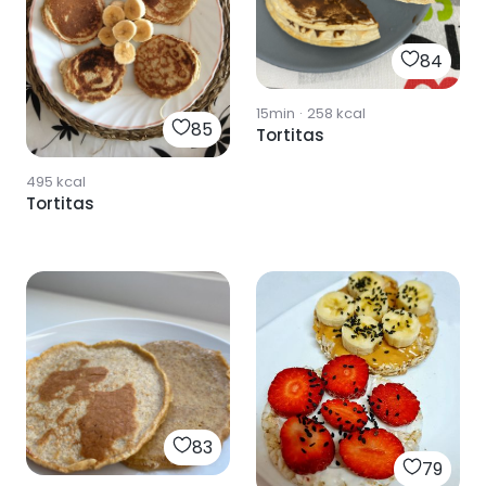
84
15min
·
258
kcal
85
Tortitas
495
kcal
Tortitas
83
79