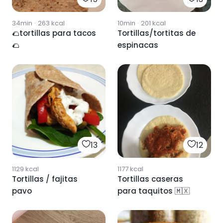
34min
·
263
kcal
10min
·
201
kcal
🌮tortillas para tacos
Tortillas/tortitas de
🌮
espinacas
13
12
1129
kcal
1177
kcal
Tortillas / fajitas
Tortillas caseras
pavo
para taquitos 🇲🇽