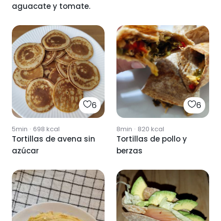
aguacate y tomate.
6
6
5min
·
698
kcal
8min
·
820
kcal
Tortillas de avena sin
Tortillas de pollo y
azúcar
berzas