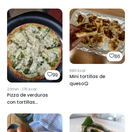
86
680
kcal
99
Mini tortillas de
queso😋
23min
·
175
kcal
Pizza de verduras
con tortillas
integrales