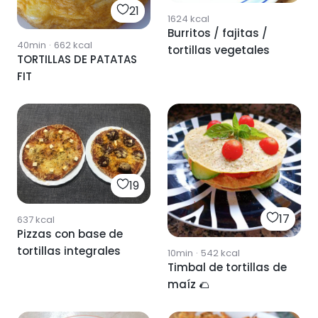
21
1624
kcal
Burritos / fajitas /
40min
·
662
kcal
tortillas vegetales
TORTILLAS DE PATATAS
FIT
19
17
637
kcal
Pizzas con base de
tortillas integrales
10min
·
542
kcal
Timbal de tortillas de
maíz 🌮