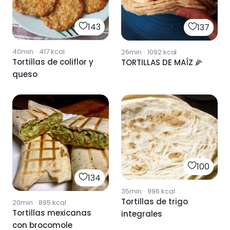
143
137
40min
·
417
kcal
26min
·
1092
kcal
Tortillas de coliflor y
TORTILLAS DE MAÍZ 🌽
queso
100
134
35min
·
996
kcal
Tortillas de trigo
20min
·
895
kcal
Tortillas mexicanas
integrales
con brocomole