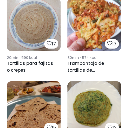
17
17
20min
·
590
kcal
30min
·
574
kcal
Tortillas para fajitas
Trampantojo de
o crepes
tortillas de
camarones
15
13