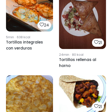
24
5min
·
638
kcal
Tortillas integrales
21
con verduras
24min
·
80
kcal
Tortillas rellenas al
horno
21