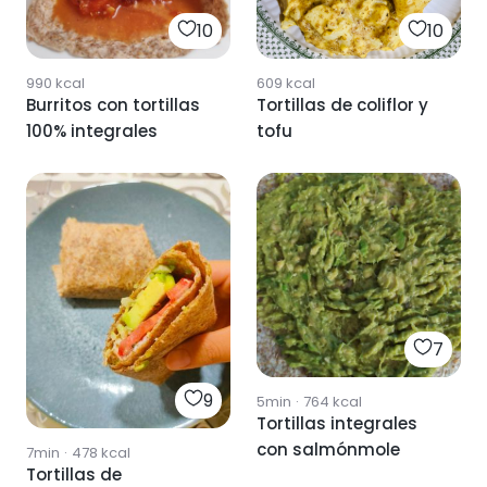
10
10
990
kcal
609
kcal
Burritos con tortillas
Tortillas de coliflor y
100% integrales
tofu
7
9
5min
·
764
kcal
Tortillas integrales
con salmónmole
7min
·
478
kcal
Tortillas de