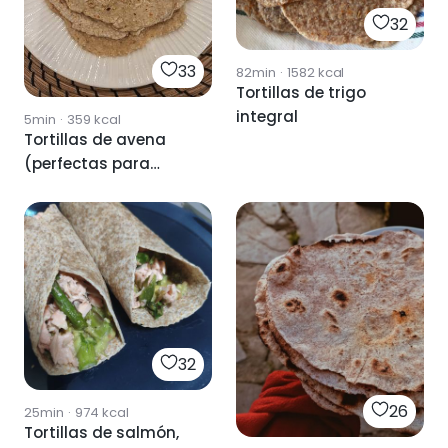
32
33
82min
·
1582
kcal
Tortillas de trigo
integral
5min
·
359
kcal
Tortillas de avena
(perfectas para
Wraps)
32
26
25min
·
974
kcal
Tortillas de salmón,