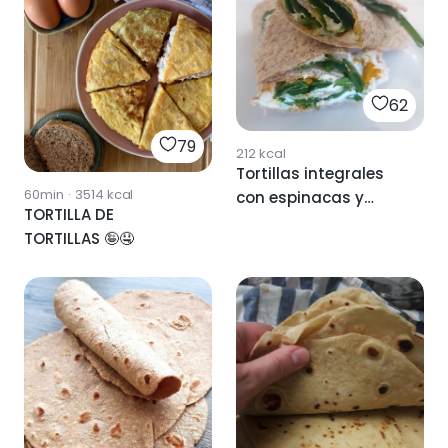
62
79
212
kcal
Tortillas integrales
60min
·
3514
kcal
con espinacas y
TORTILLA DE
queso cremoso
TORTILLAS 🤪🤤