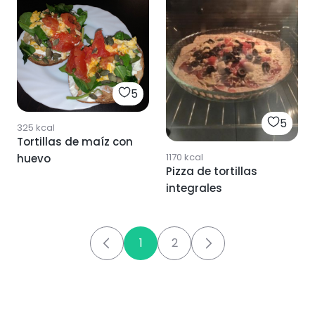
5
5
325
kcal
Tortillas de maíz con
1170
kcal
huevo
Pizza de tortillas
integrales
1
2