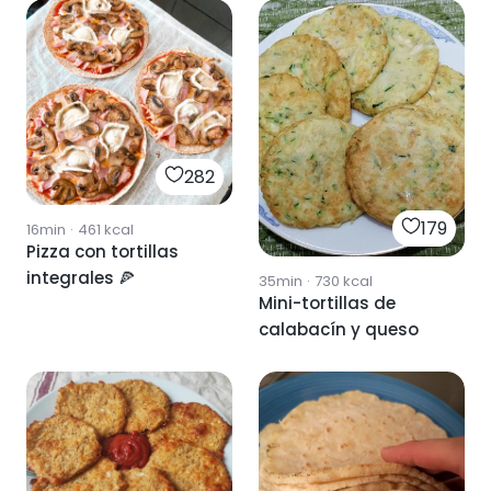
282
179
16min
·
461
kcal
Pizza con tortillas
integrales 🍕
35min
·
730
kcal
Mini-tortillas de
calabacín y queso