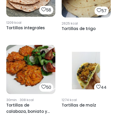
58
57
1209
kcal
2625
kcal
Tortillas integrales
Tortillas de trigo
50
44
30min
·
308
kcal
1274
kcal
Tortillas de
Tortillas de maíz
calabaza, boniato y