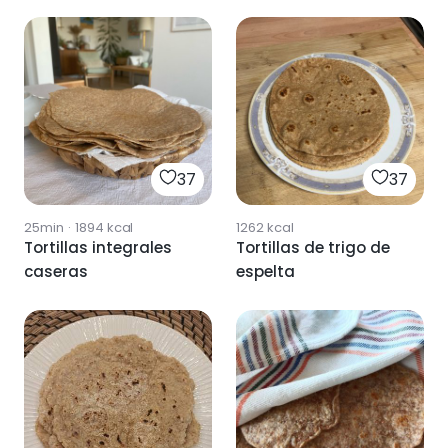
zanahoria
37
37
25min
·
1894
kcal
1262
kcal
Tortillas integrales
Tortillas de trigo de
caseras
espelta