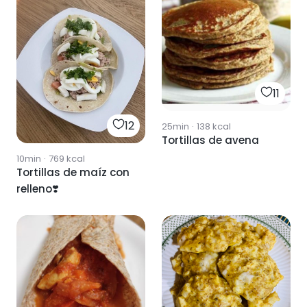
11
12
25min
·
138
kcal
Tortillas de avena
10min
·
769
kcal
Tortillas de maíz con
relleno❣️