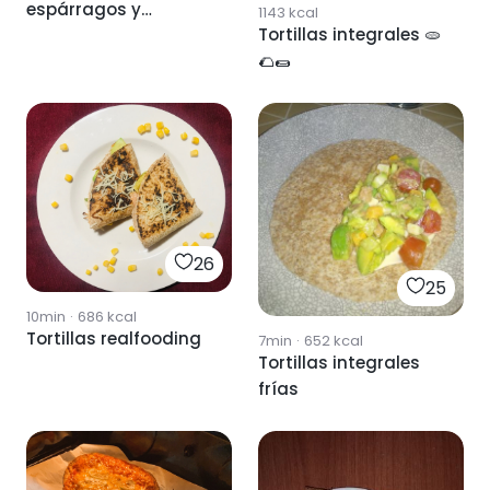
espárragos y
1143
kcal
Tortillas integrales 🫓
guacamole 🌯
🌮🌯
26
25
10min
·
686
kcal
Tortillas realfooding
7min
·
652
kcal
Tortillas integrales
frías