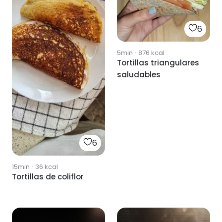
6
5min
·
876
kcal
Tortillas triangulares
saludables
6
15min
·
36
kcal
Tortillas de coliflor