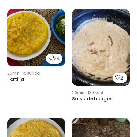
24
25min
·
1506
kcal
21
Tortilla
20min
·
139
kcal
Salsa de hongos