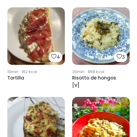
4
3
10min
·
162
kcal
30min
·
868
kcal
Tortilla
Risotto de hongos
[V]