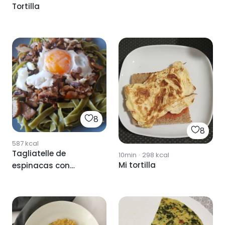
Tortilla
8
8
587
kcal
Tagliatelle de
10min
·
298
kcal
Mi tortilla
espinacas con
hongos y huevo