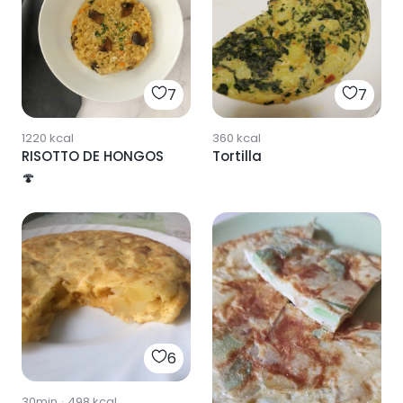
7
7
1220
kcal
360
kcal
RISOTTO DE HONGOS
Tortilla
🍄
6
30min
·
498
kcal