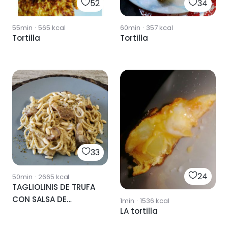
52
34
55min
·
565
kcal
60min
·
357
kcal
Tortilla
Tortilla
33
24
50min
·
2665
kcal
TAGLIOLINIS DE TRUFA
CON SALSA DE
1min
·
1536
kcal
LA tortilla
HONGOS 🇮🇹