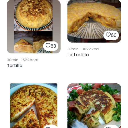
60
63
37min
·
3622
kcal
La tortilla
30min
·
1522
kcal
Tortilla