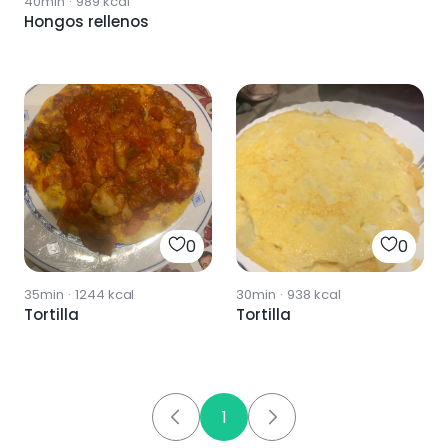
40min
·
989
kcal
Hongos rellenos
0
0
35min
·
1244
kcal
30min
·
938
kcal
Tortilla
Tortilla
1