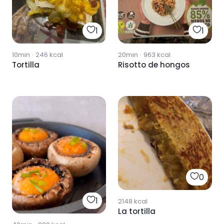
1
1
10min
·
246
kcal
20min
·
963
kcal
Tortilla
Risotto de hongos
0
1
2148
kcal
La tortilla