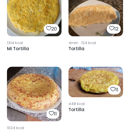
20
12
1314
kcal
4min
·
124
kcal
Mi Tortilla
Tortilla
11
448
kcal
Tortilla
11
1024
kcal