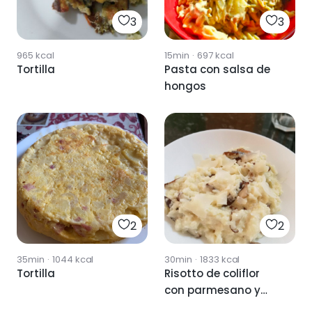
3
3
965
kcal
15min
·
697
kcal
Tortilla
Pasta con salsa de
hongos
2
2
35min
·
1044
kcal
30min
·
1833
kcal
Tortilla
Risotto de coliflor
con parmesano y
hongos