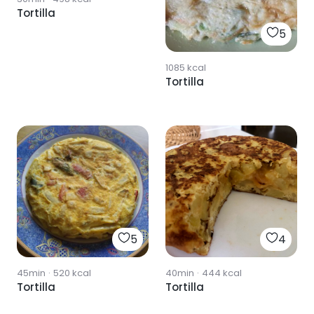
Tortilla
5
1085
kcal
Tortilla
5
4
45min
·
520
kcal
40min
·
444
kcal
Tortilla
Tortilla