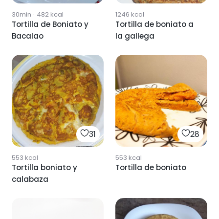
30min
·
482
kcal
1246
kcal
Tortilla de Boniato y
Tortilla de boniato a
Bacalao
la gallega
31
28
553
kcal
553
kcal
Tortilla boniato y
Tortilla de boniato
calabaza