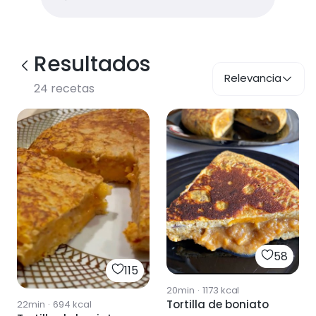
Resultados
Relevancia
24
recetas
58
115
20min
·
1173
kcal
Tortilla de boniato
22min
·
694
kcal