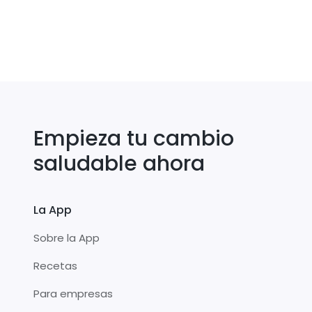
Empieza tu cambio
saludable ahora
La App
Sobre la App
Recetas
Para empresas