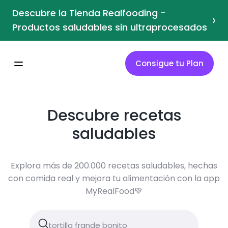
Descubre la Tienda Realfooding -
›
Productos saludables sin ultraprocesados
Consigue tu Plan
Descubre recetas
saludables
Explora más de 200.000 recetas saludables, hechas
con comida real y mejora tu alimentación con la app
MyRealFood💚