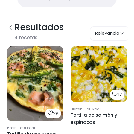
Resultados
Relevancia
4
recetas
17
30min
·
716
kcal
28
Tortilla de salmón y
espinacas
6min
·
801
kcal
Tortilla de espinacas,