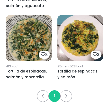
salmón y aguacate
8
3
413
kcal
25min
·
528
kcal
Tortilla de espinacas,
Tortilla de espinacas
salmón y mozarella
y salmón
1