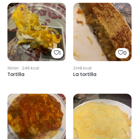
1
0
10min
·
246
kcal
2148
kcal
Tortilla
La tortilla