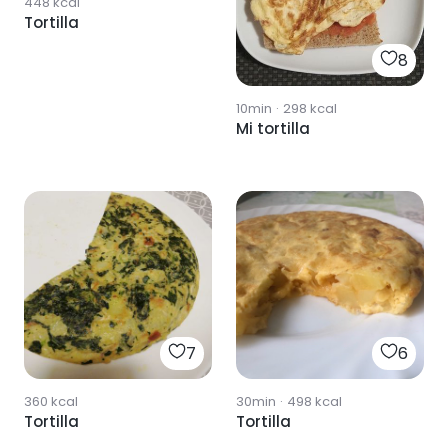
448
kcal
Tortilla
8
10min
·
298
kcal
Mi tortilla
7
6
360
kcal
30min
·
498
kcal
Tortilla
Tortilla