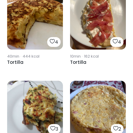
4
4
40min
·
444
kcal
10min
·
162
kcal
Tortilla
Tortilla
3
2