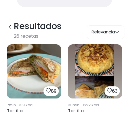
Resultados
Relevancia
26
recetas
89
63
7min
·
319
kcal
30min
·
1522
kcal
Tortilla
Tortilla