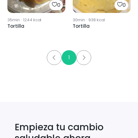
0
0
35min
·
1244
kcal
30min
·
938
kcal
Tortilla
Tortilla
1
Empieza tu cambio