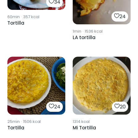
34
24
60min
·
357
kcal
Tortilla
1min
·
1536
kcal
LA tortilla
24
20
25min
·
1506
kcal
1314
kcal
Tortilla
Mi Tortilla