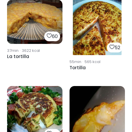
60
52
37min
·
3622
kcal
La tortilla
55min
·
565
kcal
Tortilla