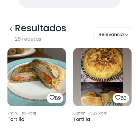
Resultados
Relevancia
26
recetas
89
63
7min
·
319
kcal
30min
·
1522
kcal
Tortilla
Tortilla