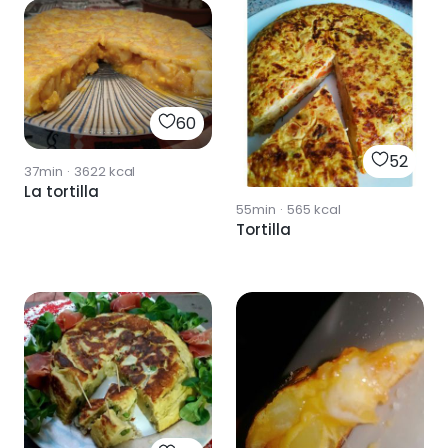
60
52
37min
·
3622
kcal
La tortilla
55min
·
565
kcal
Tortilla