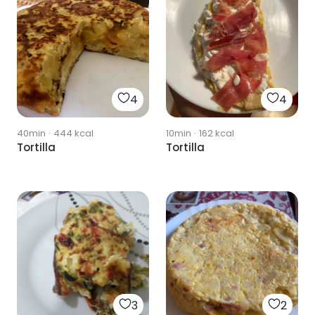
4
4
40min
·
444
kcal
10min
·
162
kcal
Tortilla
Tortilla
3
2