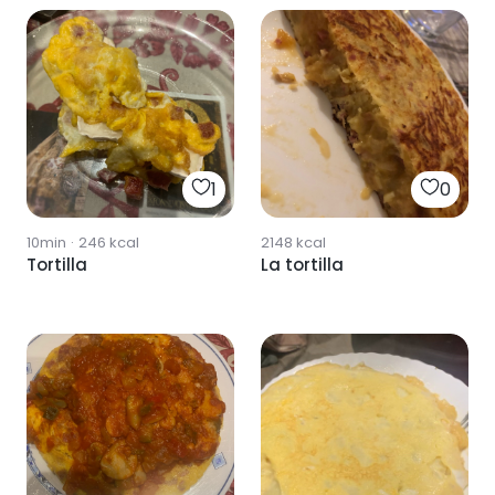
1
0
10min
·
246
kcal
2148
kcal
Tortilla
La tortilla