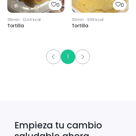
0
0
35min
·
1244
kcal
30min
·
938
kcal
Tortilla
Tortilla
1
Empieza tu cambio