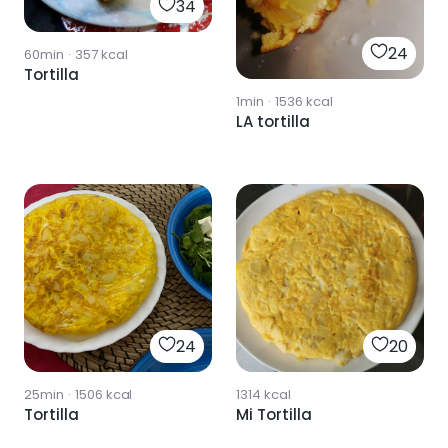
34
24
60min
·
357
kcal
Tortilla
1min
·
1536
kcal
LA tortilla
24
20
25min
·
1506
kcal
1314
kcal
Tortilla
Mi Tortilla