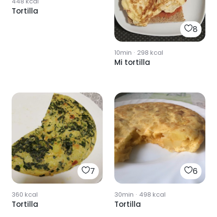
448
kcal
Tortilla
8
10min
·
298
kcal
Mi tortilla
7
6
360
kcal
30min
·
498
kcal
Tortilla
Tortilla