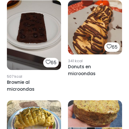
65
341
kcal
65
Donuts en
microondas
507
kcal
Brownie al
microondas