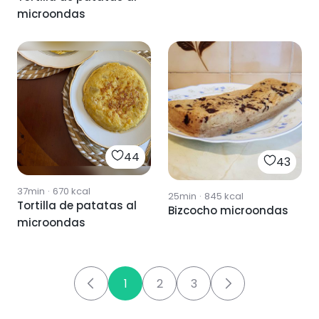
microondas
44
43
37min
·
670
kcal
25min
·
845
kcal
Tortilla de patatas al
Bizcocho microondas
microondas
1
2
3