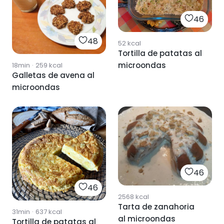
46
48
52
kcal
Tortilla de patatas al
microondas
18min
·
259
kcal
Galletas de avena al
microondas
46
46
2568
kcal
Tarta de zanahoria
31min
·
637
kcal
al microondas
Tortilla de patatas al