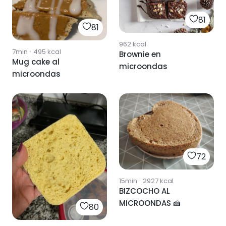
81
81
962
kcal
7min
·
495
kcal
Brownie en
Mug cake al
microondas
microondas
72
15min
·
2927
kcal
BIZCOCHO AL
MICROONDAS 🍰
80