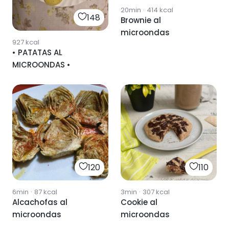
20min
·
414
kcal
148
Brownie al
microondas
927
kcal
• PATATAS AL
MICROONDAS •
120
110
6min
·
87
kcal
3min
·
307
kcal
Alcachofas al
Cookie al
microondas
microondas