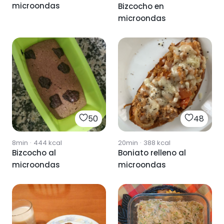
microondas
Bizcocho en
microondas
50
48
8min
·
444
kcal
20min
·
388
kcal
Bizcocho al
Boniato relleno al
microondas
microondas