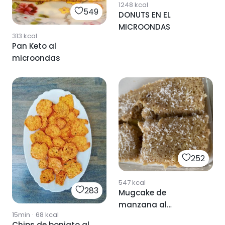
1248
kcal
549
DONUTS EN EL
MICROONDAS
313
kcal
Pan Keto al
microondas
252
547
kcal
283
Mugcake de
manzana al
15min
·
68
kcal
microondas
Chips de boniato al