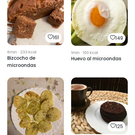
161
149
6min
·
233
kcal
1min
·
100
kcal
Bizcocho de
Huevo al microondas
microondas
125