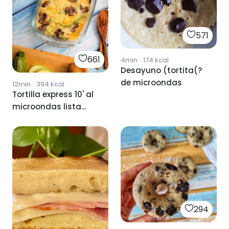
571
661
4min
·
174
kcal
Desayuno (tortita(?
de microondas
12min
·
394
kcal
Tortilla express 10' al
microondas lista
para llevar
294