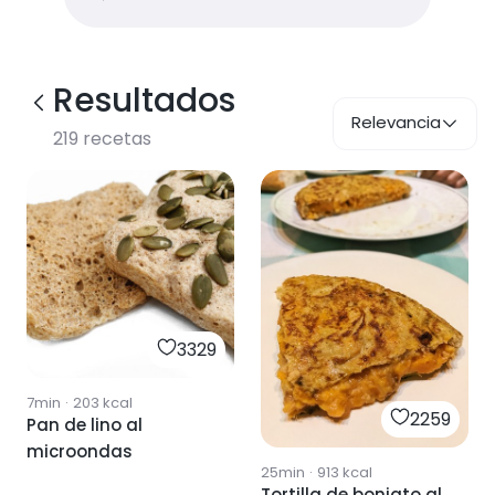
Resultados
Relevancia
219
recetas
3329
7min
·
203
kcal
2259
Pan de lino al
microondas
25min
·
913
kcal
Tortilla de boniato al