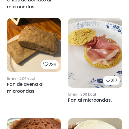
microondas
236
5min
·
234
kcal
217
Pan de avena al
microondas
5min
·
300
kcal
Pan al microondas.