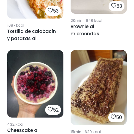
53
53
20min
·
846
kcal
1087
kcal
Brownie al
Tortilla de calabacín
microondas
y patatas al
microondas
52
50
432
kcal
Cheescake al
15min
·
620
kcal