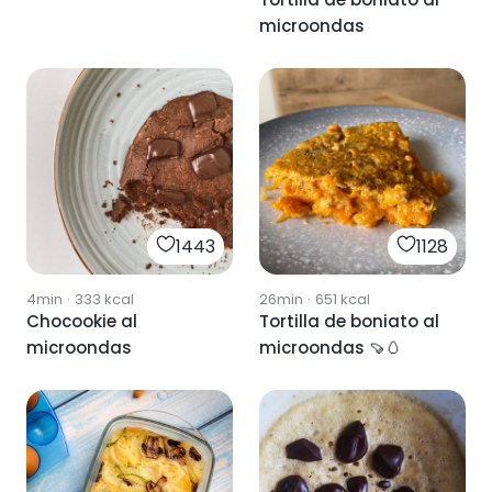
microondas
1443
1128
4min
·
333
kcal
26min
·
651
kcal
Chocookie al
Tortilla de boniato al
microondas
microondas 🍠🥚