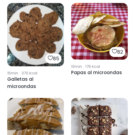
82
85
10min
·
176
kcal
Papas al microondas
15min
·
370
kcal
Galletas al
microondas