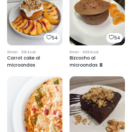
54
54
10min
·
316
kcal
5min
·
409
kcal
Carrot cake al
Bizcocho al
microondas
microondas 🍫