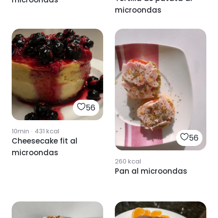
microondas
56
10min
·
431
kcal
56
Cheesecake fit al
microondas
260
kcal
Pan al microondas