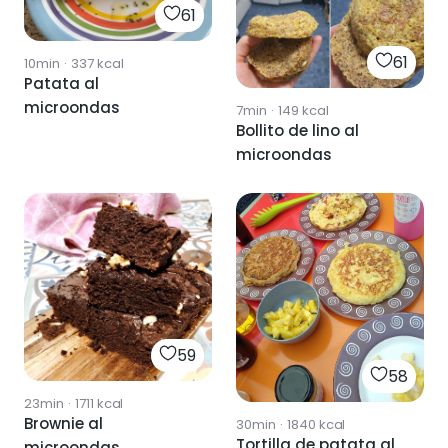
61
61
10min
·
337
kcal
Patata al
microondas
7min
·
149
kcal
Bollito de lino al
microondas
59
58
23min
·
1711
kcal
Brownie al
30min
·
1840
kcal
Tortilla de patata al
microondas