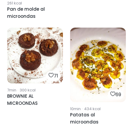
261
kcal
Pan de molde al
microondas
71
7min
·
300
kcal
69
BROWNIE AL
MICROONDAS
10min
·
434
kcal
Patatas al
microondas