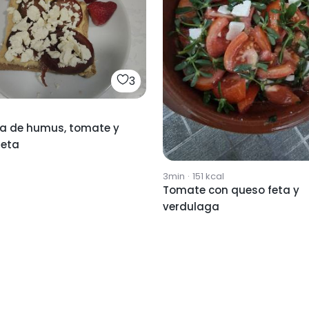
3
a de humus, tomate y
feta
3min
·
151
kcal
Tomate con queso feta y
verdulaga