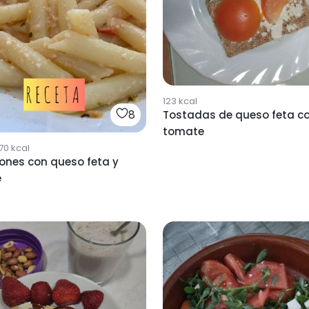
123
kcal
8
Tostadas de queso feta c
tomate
70
kcal
ones con queso feta y
e