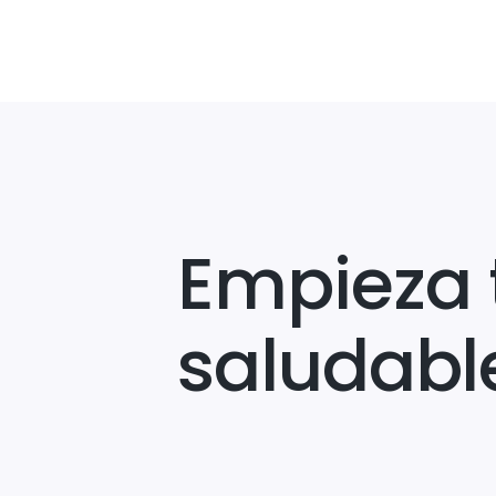
Empieza 
saludabl