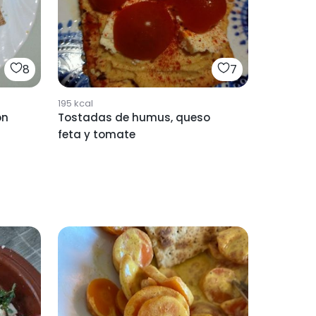
8
7
195
kcal
on
Tostadas de humus, queso
feta y tomate