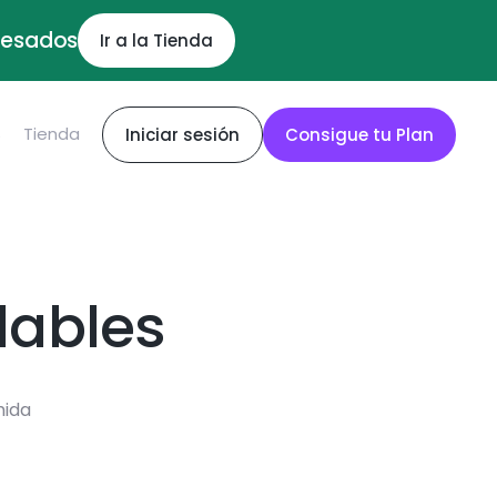
ocesados
Ir a la Tienda
S
Tienda
Iniciar sesión
Consigue tu Plan
dables
mida