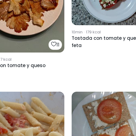
10min
·
179
kcal
Tostada con tomate y qu
11
feta
07
kcal
con tomate y queso