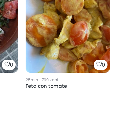
0
0
25min
·
799
kcal
Feta con tomate