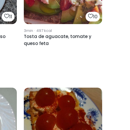
11
10
3min
·
497
kcal
eso
Tosta de aguacate, tomate y
queso feta