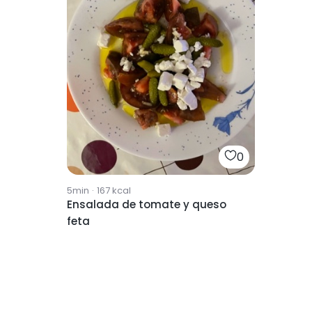
0
5min
·
167
kcal
Ensalada de tomate y queso
feta