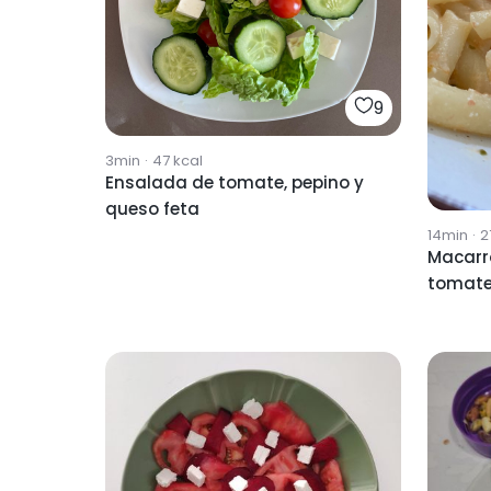
9
3min
·
47
kcal
Ensalada de tomate, pepino y
queso feta
14min
·
2
Macarr
tomat