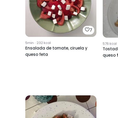
7
5min
·
232
kcal
576
kcal
Ensalada de tomate, ciruela y
Tostad
queso feta
queso 