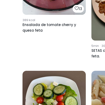
13
389
kcal
Ensalada de tomate cherry y
queso feta
5min
·
3
SETAS 
feta.