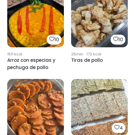
10
10
1511
kcal
25min
·
172
kcal
Arroz con especias y
Tiras de pollo
pechuga de pollo
4