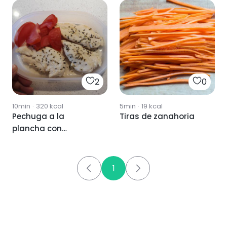
2
0
10min
·
320
kcal
5min
·
19
kcal
Pechuga a la
Tiras de zanahoria
plancha con
especias y tomate
1