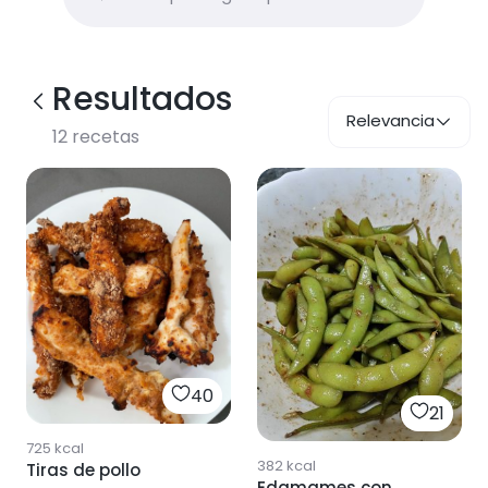
Resultados
Relevancia
12
recetas
40
21
725
kcal
382
kcal
Tiras de pollo
Edamames con