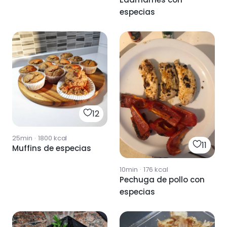
especias
12
25min
·
1800
kcal
11
Muffins de especias
10min
·
176
kcal
Pechuga de pollo con
especias