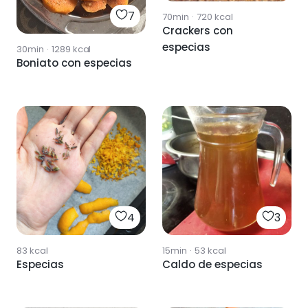
7
70min
·
720
kcal
Crackers con
especias
30min
·
1289
kcal
Boniato con especias
4
3
83
kcal
15min
·
53
kcal
Especias
Caldo de especias