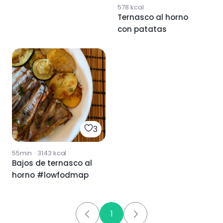
578
kcal
Ternasco al horno
con patatas
3
55min
·
3143
kcal
Bajos de ternasco al
horno #lowfodmap
1