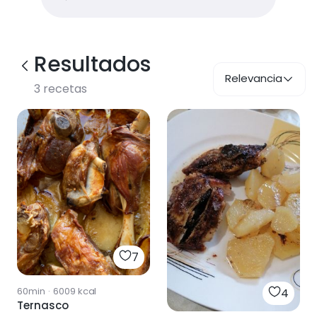
Resultados
Relevancia
3
recetas
7
60min
·
6009
kcal
4
Ternasco