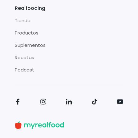
Realfooding
Tienda
Productos
Suplementos
Recetas
Podcast