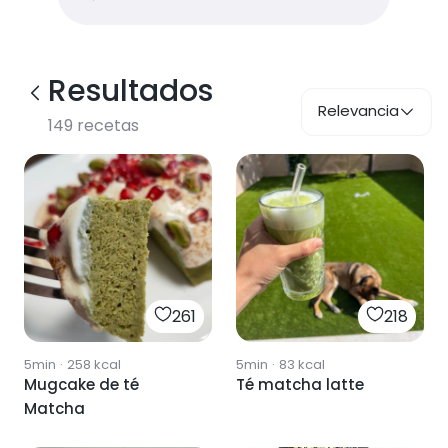
Resultados
Relevancia
149
recetas
261
218
5min
·
258
kcal
5min
·
83
kcal
Mugcake de té
Té matcha latte
Matcha