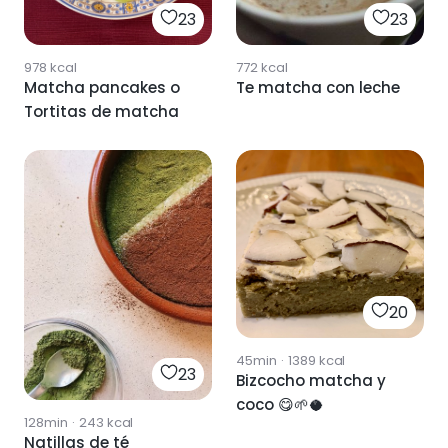
23
23
978
kcal
772
kcal
Matcha pancakes o
Te matcha con leche
Tortitas de matcha
20
45min
·
1389
kcal
23
Bizcocho matcha y
coco 😋🌱🥥
128min
·
243
kcal
Natillas de té