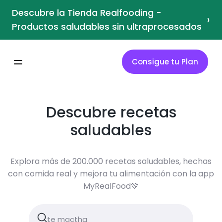
Descubre la Tienda Realfooding -
›
Productos saludables sin ultraprocesados
Consigue tu Plan
Descubre recetas
saludables
Explora más de 200.000 recetas saludables, hechas
con comida real y mejora tu alimentación con la app
MyRealFood💚