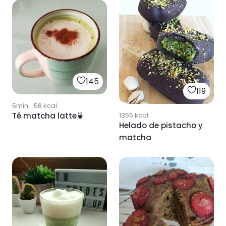
145
119
5min
·
58
kcal
Té matcha latte🍵
1355
kcal
Helado de pistacho y
matcha