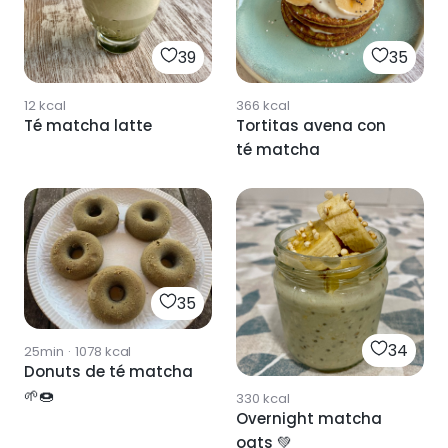
39
35
12
kcal
366
kcal
Té matcha latte
Tortitas avena con
té matcha
35
34
25min
·
1078
kcal
Donuts de té matcha
🌱🍩
330
kcal
Overnight matcha
oats 💚