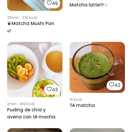
49
Matcha latte💚✨
25min
·
216
kcal
🍵Matcha Mushi Pan
🌿
42
43
10
kcal
2min
·
199
kcal
Té matcha
Puding de chía y
avena con té macha