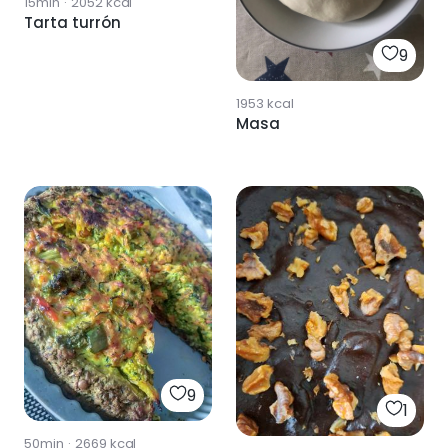
15min
·
2052
kcal
Tarta turrón
9
1953
kcal
Masa
9
1
50min
·
2669
kcal