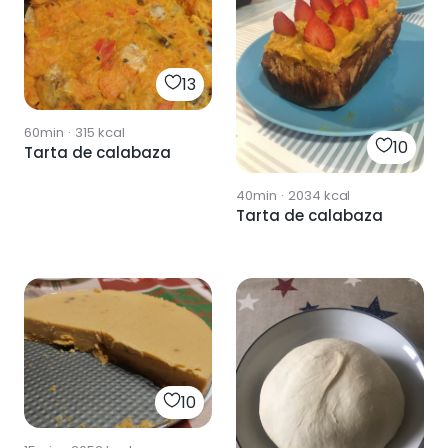
13
60min
·
315
kcal
10
Tarta de calabaza
40min
·
2034
kcal
Tarta de calabaza
10