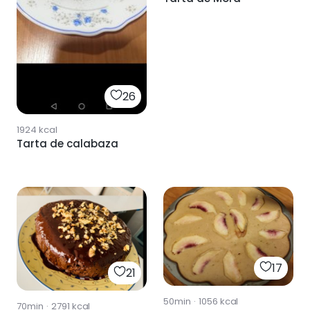
26
1924
kcal
Tarta de calabaza
17
21
50min
·
1056
kcal
70min
·
2791
kcal