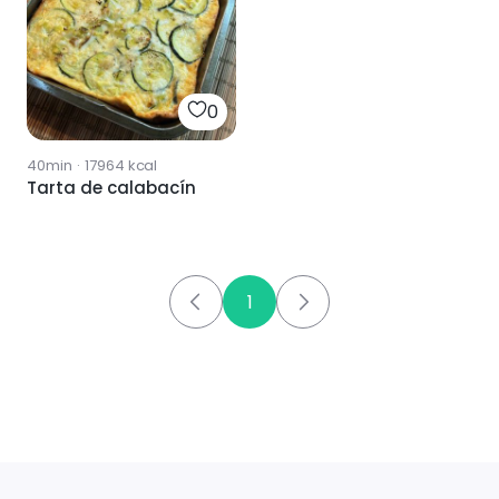
0
40min
·
17964
kcal
Tarta de calabacín
1