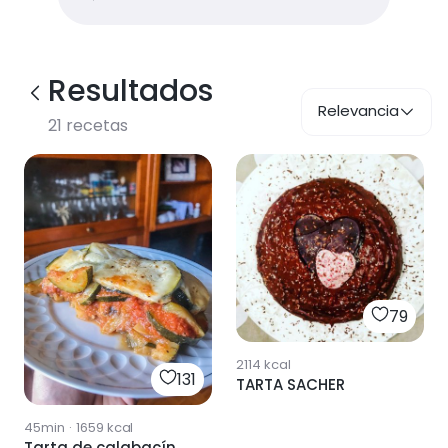
Resultados
Relevancia
21
recetas
79
2114
kcal
131
TARTA SACHER
45min
·
1659
kcal
Tarta de calabacín