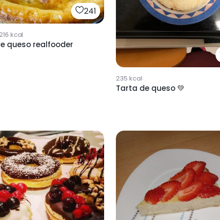
241
216
kcal
e queso realfooder
235
kcal
Tarta de queso 💚