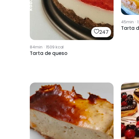
45min
·
1
Tarta d
247
84min
·
1509
kcal
Tarta de queso