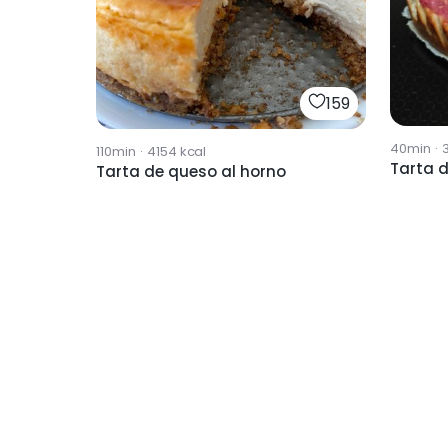
159
40min
·
110min
·
4154
kcal
Tarta 
Tarta de queso al horno