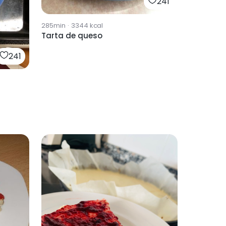
241
285min
·
3344
kcal
Tarta de queso
241