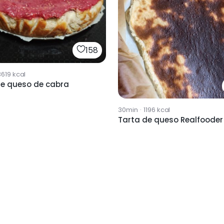
158
3619
kcal
de queso de cabra
30min
·
1196
kcal
Tarta de queso Realfooder