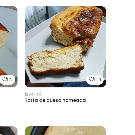
112
109
1234
kcal
Tarta de queso horneada