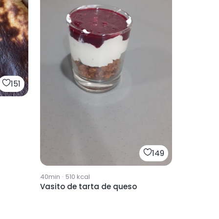
151
149
40min
·
510
kcal
Vasito de tarta de queso