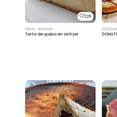
228
25min
·
662
kcal
1202
kcal
Tarta de queso en airfryer
DONUTS