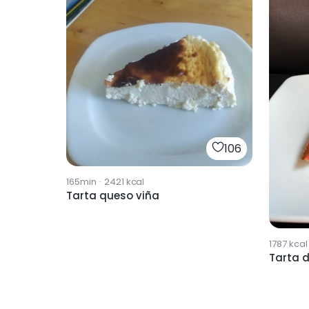
106
165min
·
2421
kcal
Tarta queso viña
1787
kcal
Tarta 