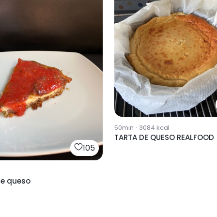
50min
·
3084
kcal
TARTA DE QUESO REALFOOD
105
de queso