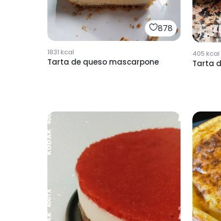
878
1831
kcal
405
kcal
Tarta de queso mascarpone
Tarta 