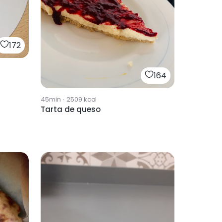
172
164
45min
·
2509
kcal
Tarta de queso