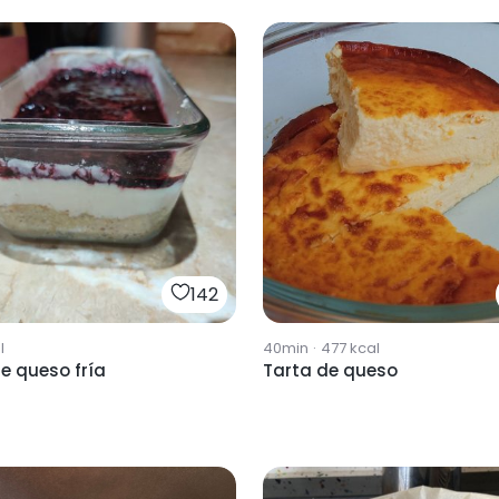
142
l
40min
·
477
kcal
e queso fría
Tarta de queso