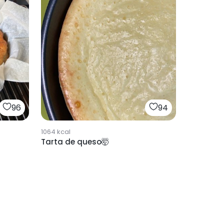
96
94
1064
kcal
Tarta de queso🤯