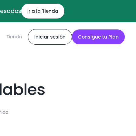
ocesados
Ir a la Tienda
S
Tienda
Iniciar sesión
Consigue tu Plan
dables
mida