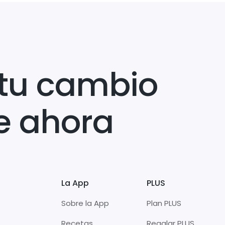
tu cambio
e ahora
La App
PLUS
Sobre la App
Plan PLUS
Recetas
Regalar PLUS