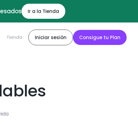
ocesados
Ir a la Tienda
S
Tienda
Iniciar sesión
Consigue tu Plan
dables
mida