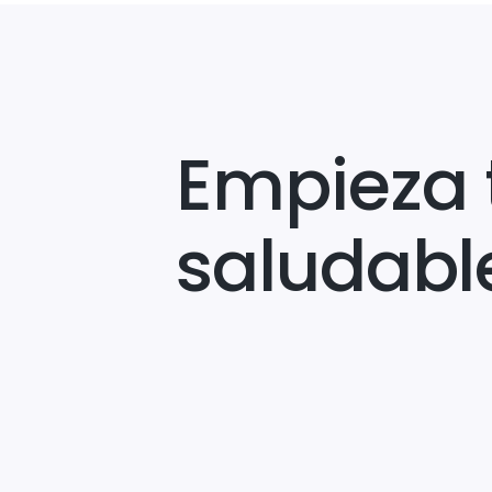
Empieza 
saludabl