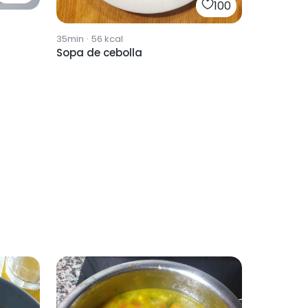
100
35min
·
56
kcal
Sopa de cebolla