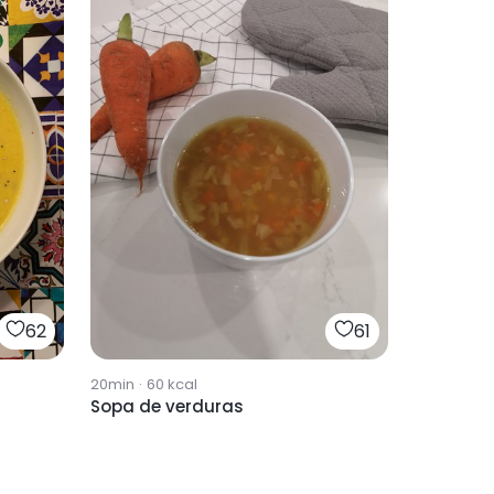
62
61
20min
·
60
kcal
Sopa de verduras