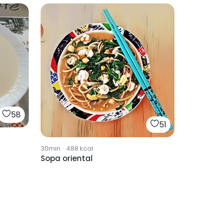
58
51
30min
·
488
kcal
Sopa oriental