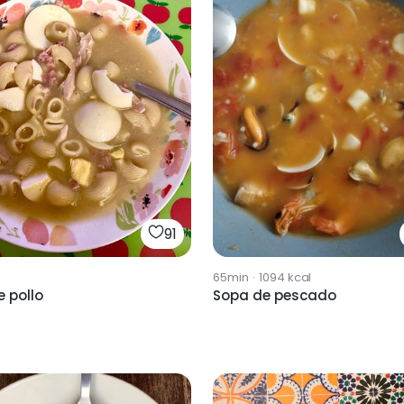
91
65min
·
1094
kcal
 pollo
Sopa de pescado