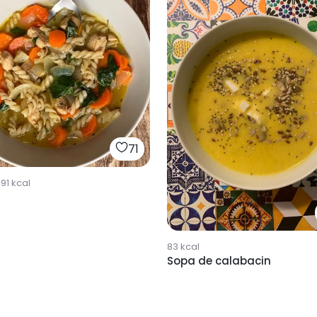
71
91
kcal

83
kcal
Sopa de calabacin