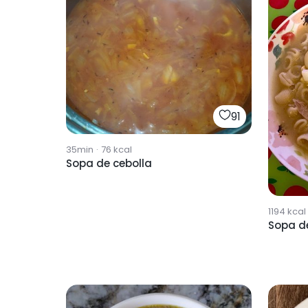
91
35min
·
76
kcal
Sopa de cebolla
1194
kcal
Sopa de