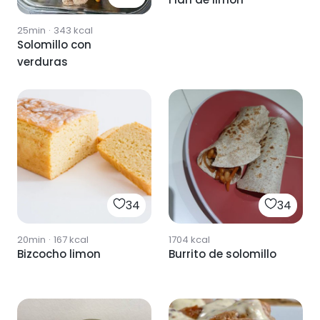
25min
·
343
kcal
Solomillo con
verduras
34
34
20min
·
167
kcal
1704
kcal
Bizcocho limon
Burrito de solomillo