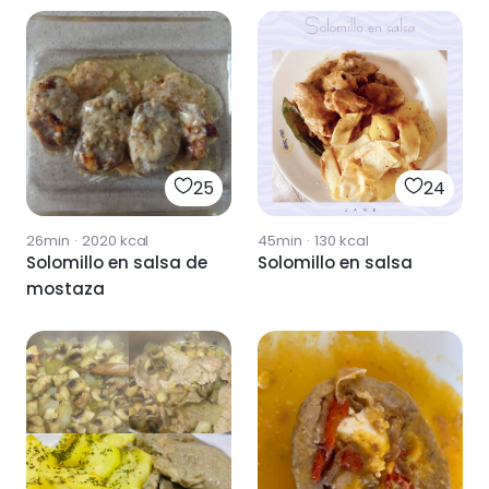
25
24
26min
·
2020
kcal
45min
·
130
kcal
Solomillo en salsa de
Solomillo en salsa
mostaza