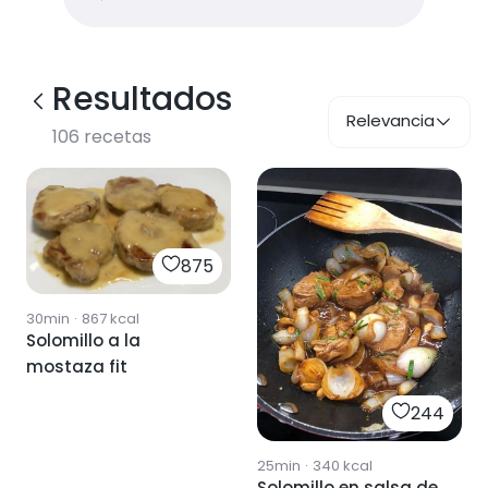
Resultados
Relevancia
106
recetas
875
30min
·
867
kcal
Solomillo a la
mostaza fit
244
25min
·
340
kcal
Solomillo en salsa de