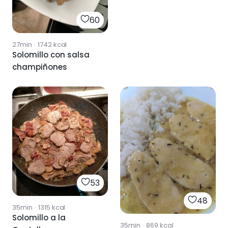
60
27min
·
1742
kcal
Solomillo con salsa
champiñones
53
48
35min
·
1315
kcal
Solomillo a la
35min
·
869
kcal