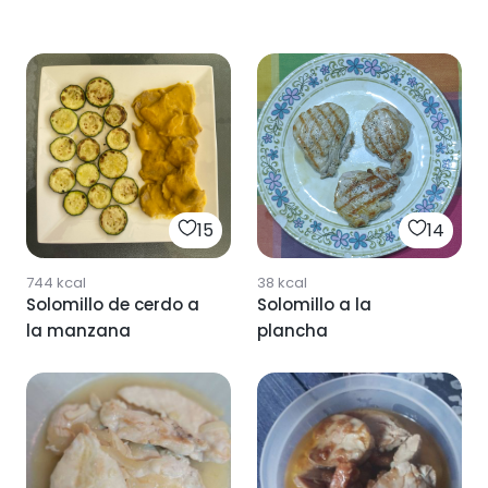
15
14
744
kcal
38
kcal
Solomillo de cerdo a
Solomillo a la
la manzana
plancha