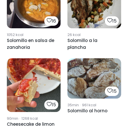
16
15
1052
kcal
26
kcal
Solomillo en salsa de
Solomillo a la
zanahoria
plancha
15
15
35min
·
961
kcal
Solomillo al horno
90min
·
1268
kcal
Cheesecake de limon