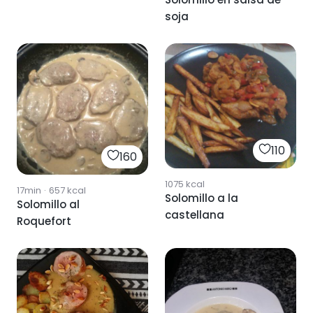
soja
110
160
1075
kcal
17min
·
657
kcal
Solomillo a la
Solomillo al
castellana
Roquefort