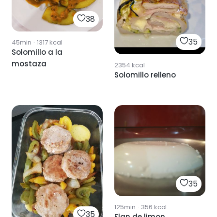
38
35
45min
·
1317
kcal
Solomillo a la
mostaza
2354
kcal
Solomillo relleno
35
125min
·
356
kcal
35
Flan de limon