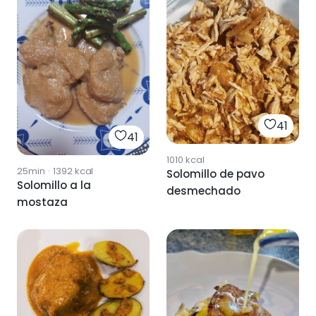
41
41
1010
kcal
25min
·
1392
kcal
Solomillo de pavo
Solomillo a la
desmechado
mostaza