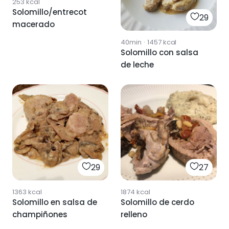
253
kcal
Solomillo/entrecot
29
macerado
40min
·
1457
kcal
Solomillo con salsa
de leche
29
27
1363
kcal
1874
kcal
Solomillo en salsa de
Solomillo de cerdo
champiñones
relleno