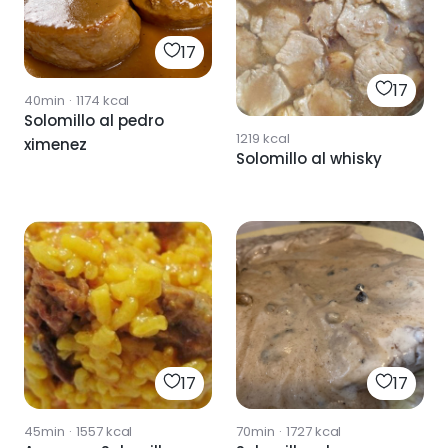
17
17
40min
·
1174
kcal
Solomillo al pedro
1219
kcal
ximenez
Solomillo al whisky
17
17
45min
·
1557
kcal
70min
·
1727
kcal