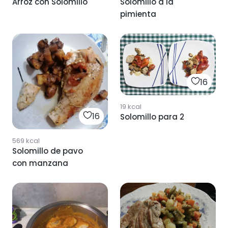
Arroz con Solomillo
Solomillo a la
pimienta
16
19
kcal
16
Solomillo para 2
569
kcal
Solomillo de pavo
con manzana