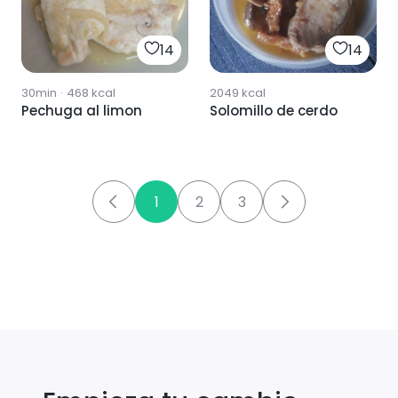
14
14
30min
·
468
kcal
2049
kcal
Pechuga al limon
Solomillo de cerdo
1
2
3