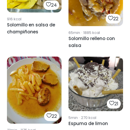
24
22
916
kcal
Solomillo en salsa de
champiñones
65min
·
1885
kcal
Solomillo relleno con
salsa
21
22
5min
·
270
kcal
Espuma de limon