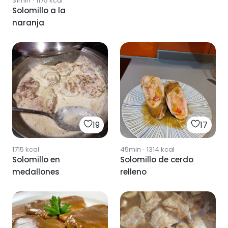
31min
·
1175
kcal
Solomillo a la
naranja
19
17
1715
kcal
45min
·
1314
kcal
Solomillo en
Solomillo de cerdo
medallones
relleno