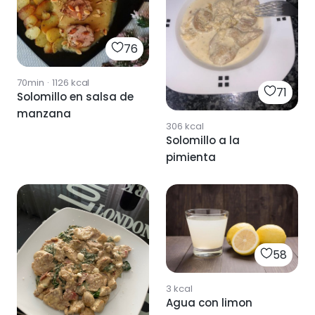
76
70min
·
1126
kcal
71
Solomillo en salsa de
manzana
306
kcal
Solomillo a la
pimienta
58
3
kcal
Agua con limon