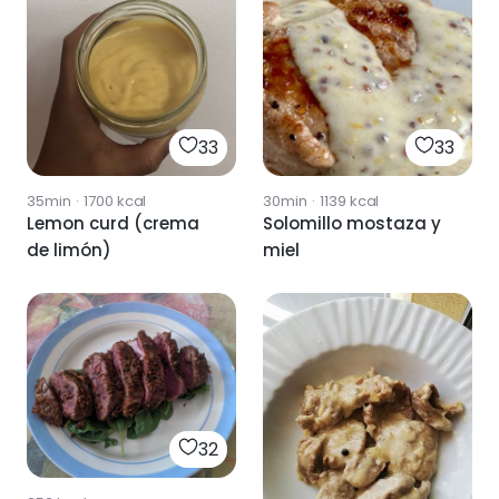
33
33
35min
·
1700
kcal
30min
·
1139
kcal
Lemon curd (crema
Solomillo mostaza y
de limón)
miel
32