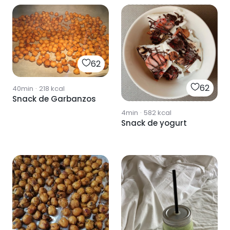
62
62
40min
·
218
kcal
Snack de Garbanzos
4min
·
582
kcal
Snack de yogurt