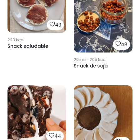
49
223
kcal
48
Snack saludable
26min
·
205
kcal
Snack de soja
44