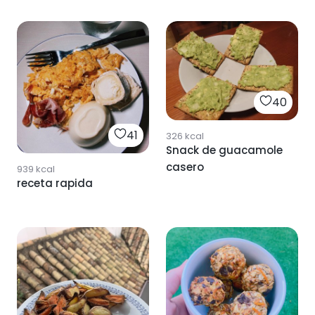
40
41
326
kcal
Snack de guacamole
casero
939
kcal
receta rapida