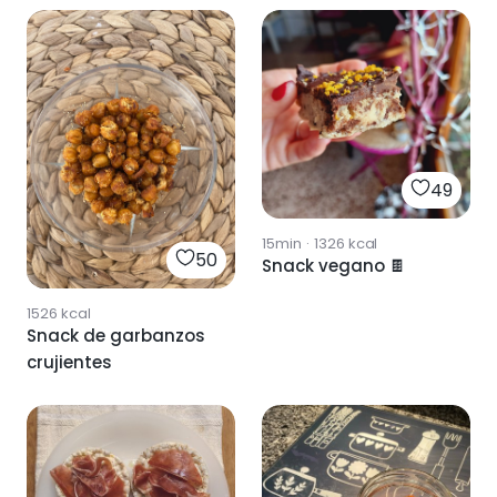
49
15min
·
1326
kcal
50
Snack vegano 🍫
1526
kcal
Snack de garbanzos
crujientes