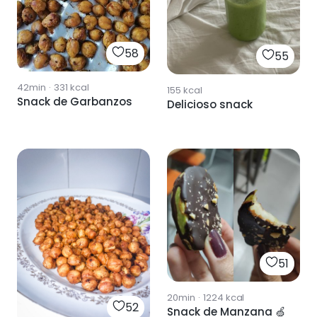
58
55
42min
·
331
kcal
155
kcal
Snack de Garbanzos
Delicioso snack
51
20min
·
1224
kcal
52
Snack de Manzana 🍏