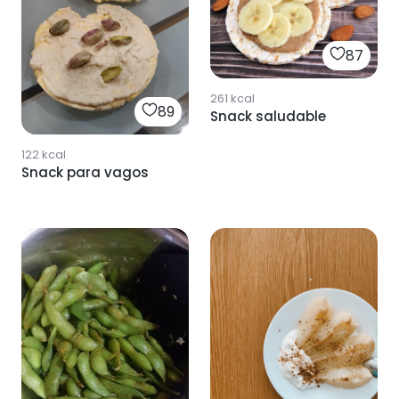
87
261
kcal
89
Snack saludable
122
kcal
Snack para vagos