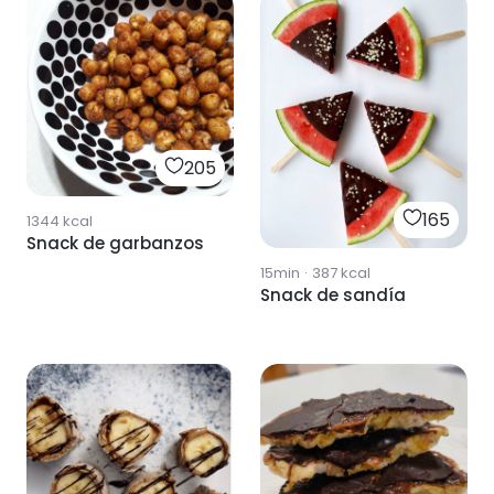
205
165
1344
kcal
Snack de garbanzos
15min
·
387
kcal
Snack de sandía