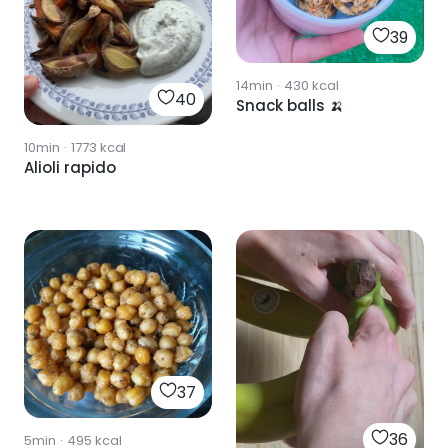
39
14min
·
430
kcal
40
Snack balls 🍌
10min
·
1773
kcal
Alioli rapido
37
36
5min
·
495
kcal