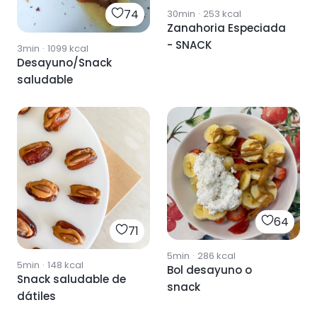
74
30min
·
253
kcal
Zanahoria Especiada
- SNACK
3min
·
1099
kcal
Desayuno/Snack
saludable
64
71
5min
·
286
kcal
5min
·
148
kcal
Bol desayuno o
Snack saludable de
snack
dátiles