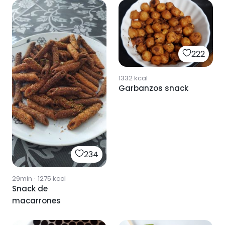
222
1332
kcal
Garbanzos snack
234
29min
·
1275
kcal
Snack de
macarrones