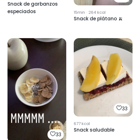
Snack de garbanzos
especiados
15min
·
264
kcal
Snack de plátano 🍌
33
677
kcal
Snack saludable
33