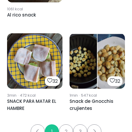
1061
kcal
Al rico snack
32
32
3min
·
472
kcal
1min
·
547
kcal
SNACK PARA MATAR EL
Snack de Gnocchis
HAMBRE
crujientes
1
2
3