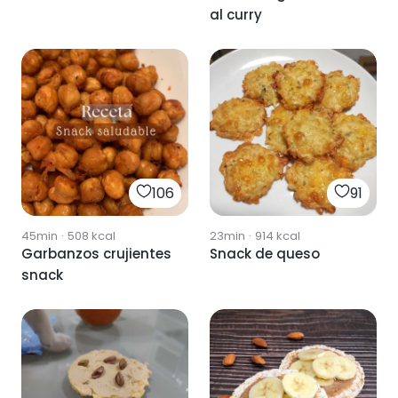
al curry
106
91
45min
·
508
kcal
23min
·
914
kcal
Garbanzos crujientes
Snack de queso
snack