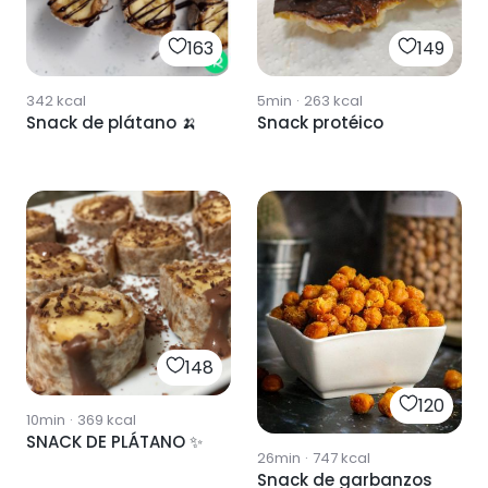
163
149
342
kcal
5min
·
263
kcal
Snack de plátano 🍌
Snack protéico
148
120
10min
·
369
kcal
SNACK DE PLÁTANO ✨
26min
·
747
kcal
Snack de garbanzos