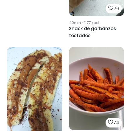
76
40min
·
1177
kcal
Snack de garbanzos
tostados
74