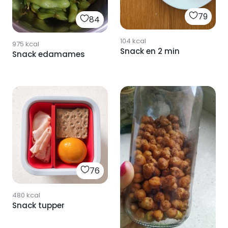
79
84
104
kcal
975
kcal
Snack en 2 min
Snack edamames
76
480
kcal
Snack tupper