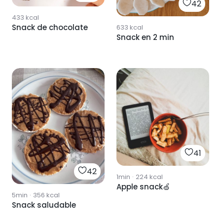
42
433
kcal
Snack de chocolate
633
kcal
Snack en 2 min
41
42
1min
·
224
kcal
Apple snack🍏
5min
·
356
kcal
Snack saludable