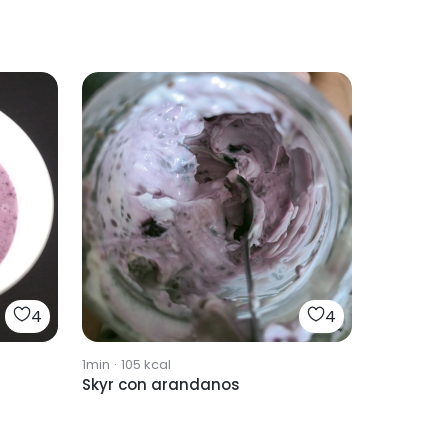
4
4
1min
·
105
kcal
Skyr con arandanos