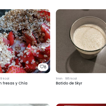
8
29
kcal
1min
·
185
kcal
n fresas y Chía
Batido de Skyr