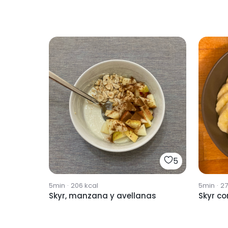
5
5min
·
206
kcal
5min
·
2
Skyr, manzana y avellanas
Skyr co