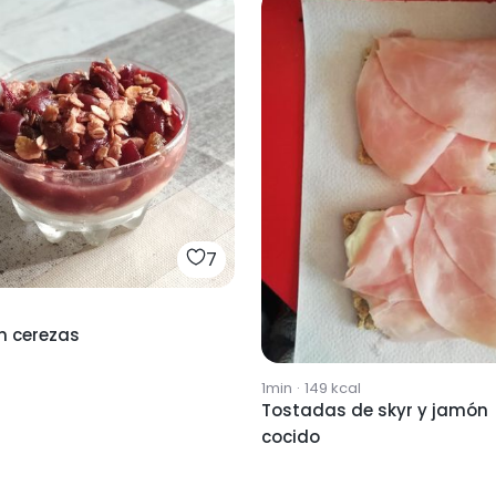
7
n cerezas
1min
·
149
kcal
Tostadas de skyr y jamón
cocido