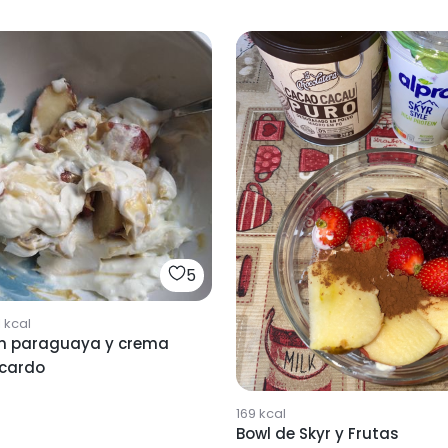
5
1
kcal
on paraguaya y crema
cardo
169
kcal
Bowl de Skyr y Frutas