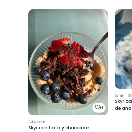
5min
·
16
Skyr c
6
de ana
244
kcal
Skyr con fruta y chocolate