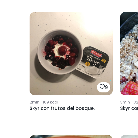
9
2min
·
109
kcal
3min
·
3
Skyr con frutos del bosque.
Skyr co