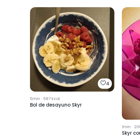
4
5min
·
587
kcal
Bol de desayuno Skyr
1min
·
20
Skyr co