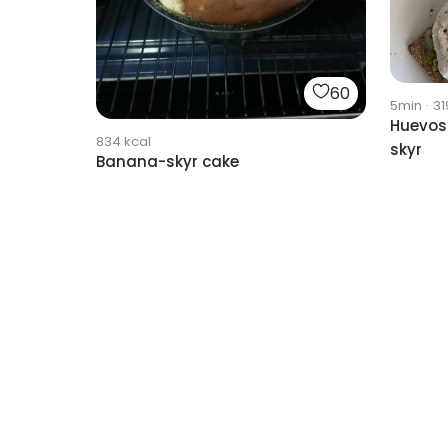
60
5min
·
31
Huevos
834
kcal
skyr
Banana-skyr cake