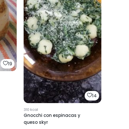
19
14
310
kcal
Gnocchi con espinacas y
queso skyr