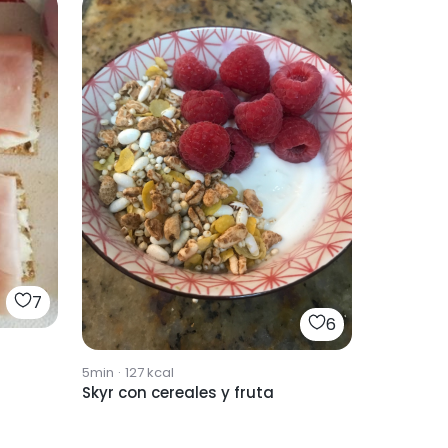
7
6
5min
·
127
kcal
Skyr con cereales y fruta