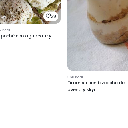
29
9
kcal
 poché con aguacate y
560
kcal
Tiramisu con bizcocho de
avena y skyr