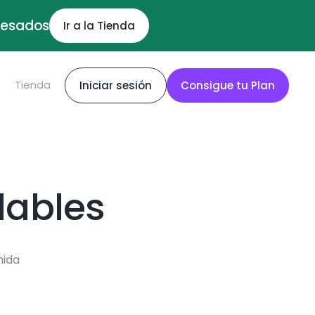
ocesados
Ir a la Tienda
S
Tienda
Iniciar sesión
Consigue tu Plan
dables
mida