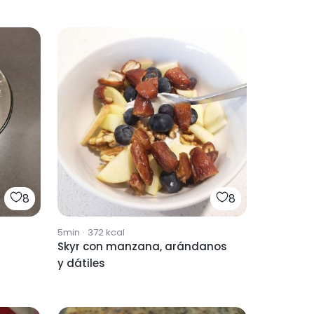
8
8
5min
·
372
kcal
Skyr con manzana, arándanos
y dátiles