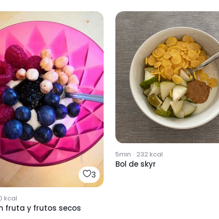
5min
·
232
kcal
Bol de skyr
3
0
kcal
n fruta y frutos secos