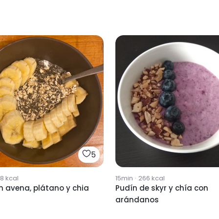
5
78
kcal
15min
·
266
kcal
n avena, plátano y chia
Pudín de skyr y chía con
arándanos