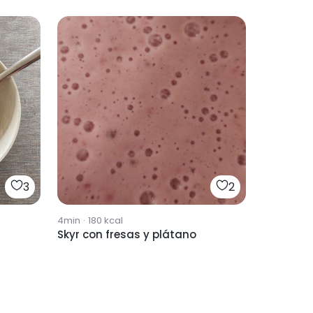
3
2
4min
·
180
kcal
Skyr con fresas y plátano