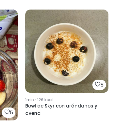
5
1min
·
126
kcal
Bowl de Skyr con arándanos y
5
avena