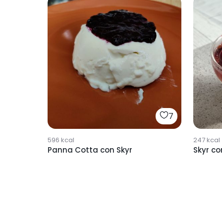
7
596
kcal
247
kcal
Panna Cotta con Skyr
Skyr co