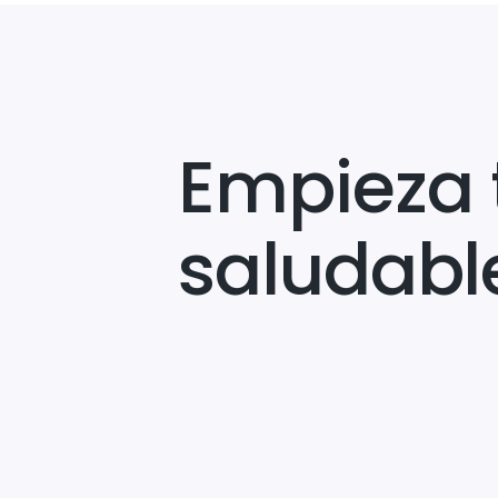
Empieza 
saludabl