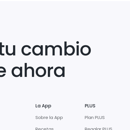
tu cambio
e ahora
La App
PLUS
Sobre la App
Plan PLUS
Recetas
Regalar PLUS