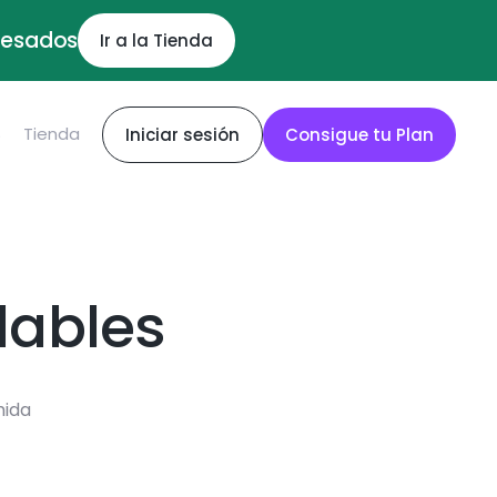
ocesados
Ir a la Tienda
S
Tienda
Iniciar sesión
Consigue tu Plan
dables
mida