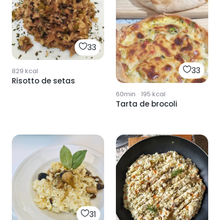
33
33
829
kcal
Risotto de setas
60min
·
195
kcal
Tarta de brocoli
31