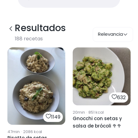
Resultados
Relevancia
188
recetas
632
20min
·
851
kcal
1149
Gnocchi con setas y
salsa de brócoli 🥦🥦
47min
·
2086
kcal
Risotto de setas