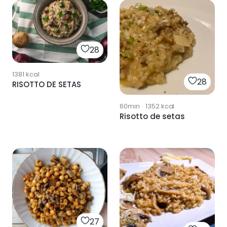
28
1381
kcal
28
RISOTTO DE SETAS
60min
·
1352
kcal
Risotto de setas
27