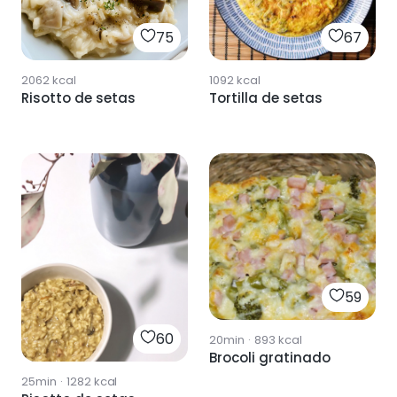
75
67
2062
kcal
1092
kcal
Risotto de setas
Tortilla de setas
59
60
20min
·
893
kcal
Brocoli gratinado
25min
·
1282
kcal