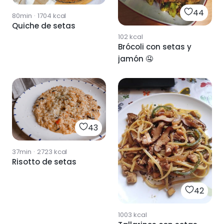
44
80min
·
1704
kcal
Quiche de setas
102
kcal
Brócoli con setas y
jamón 🤤
43
37min
·
2723
kcal
Risotto de setas
42
1003
kcal