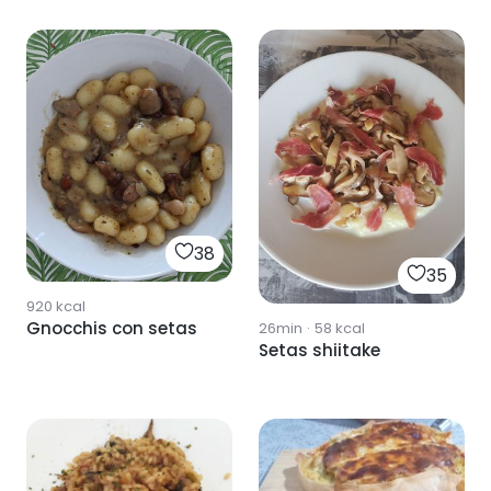
38
35
920
kcal
Gnocchis con setas
26min
·
58
kcal
Setas shiitake