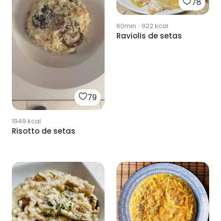
78
60min
·
922
kcal
Raviolis de setas
79
1949
kcal
Risotto de setas