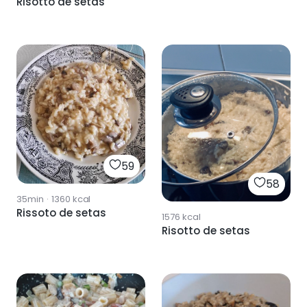
Risotto de setas
59
58
35min
·
1360
kcal
Rissoto de setas
1576
kcal
Risotto de setas