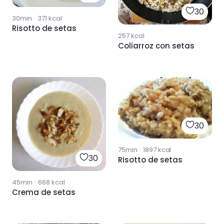
30
30min
·
371
kcal
Risotto de setas
257
kcal
Coliarroz con setas
30
75min
·
1897
kcal
30
Risotto de setas
45min
·
668
kcal
Crema de setas