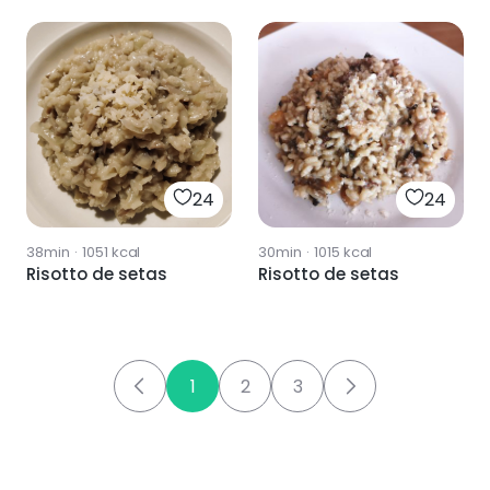
24
24
38min
·
1051
kcal
30min
·
1015
kcal
Risotto de setas
Risotto de setas
1
2
3