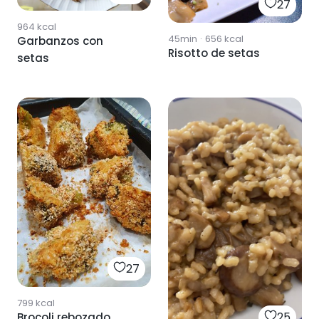
27
964
kcal
45min
·
656
kcal
Garbanzos con
Risotto de setas
setas
27
799
kcal
25
Brocoli rebozado