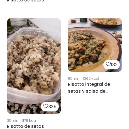
132
65min
·
1062
kcal
Risotto integral de
setas y salsa de
brócoli
335
35min
·
1179
kcal
Risotto de setas