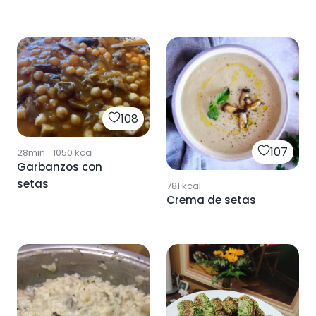
108
107
28min
·
1050
kcal
Garbanzos con
setas
781
kcal
Crema de setas