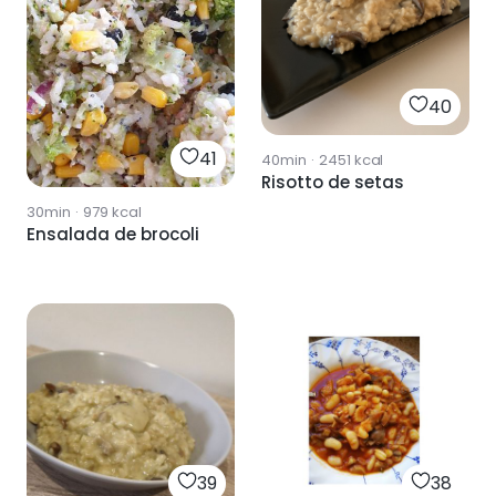
40
41
40min
·
2451
kcal
Risotto de setas
30min
·
979
kcal
Ensalada de brocoli
39
38