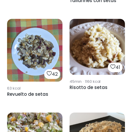
Tallarines con setas
41
42
45min
·
1160
kcal
Risotto de setas
63
kcal
Revuelto de setas