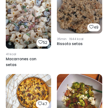
49
35min
·
1944
kcal
52
Rissoto setas
41
kcal
Macarrones con
setas
47