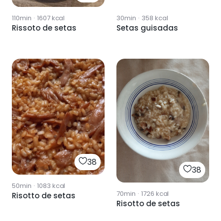
110min
·
1607
kcal
30min
·
358
kcal
Rissoto de setas
Setas guisadas
38
38
50min
·
1083
kcal
70min
·
1726
kcal
Risotto de setas
Risotto de setas