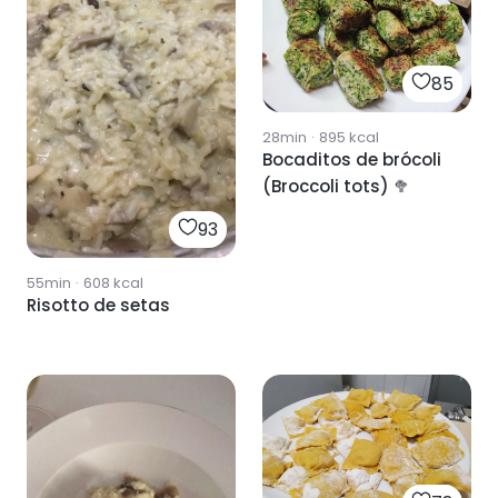
85
28min
·
895
kcal
Bocaditos de brócoli
(Broccoli tots) 🥦
93
55min
·
608
kcal
Risotto de setas