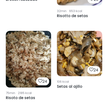
32min
·
653
kcal
Risotto de setas
24
24
106
kcal
Setas al ajillo
75min
·
2185
kcal
Risoto de setas