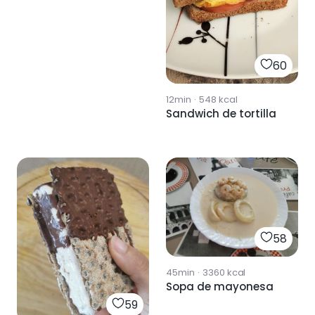
60
12min
·
548
kcal
Sandwich de tortilla
58
45min
·
3360
kcal
Sopa de mayonesa
59