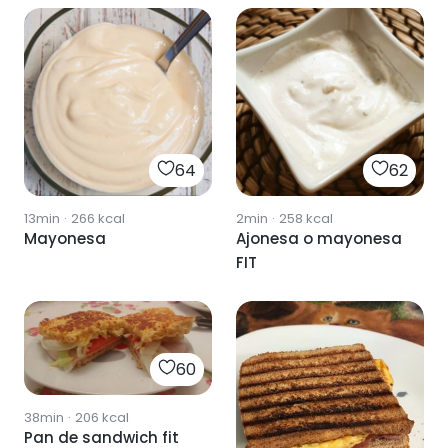
64
62
13min
·
266
kcal
2min
·
258
kcal
Mayonesa
Ajonesa o mayonesa
FIT
60
38min
·
206
kcal
Pan de sandwich fit