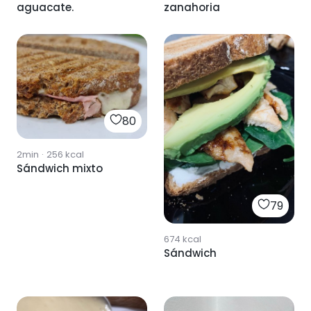
aguacate.
zanahoria
80
2min
·
256
kcal
Sándwich mixto
79
674
kcal
Sándwich