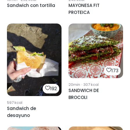
Sandwich con tortilla
MAYONESA FIT
PROTEICA
173
20min
·
307
kcal
192
SANDWICH DE
BROCOLI
597
kcal
Sandwich de
desayuno