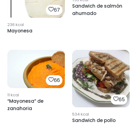
Sandwich de salmón
67
ahumado
236
kcal
Mayonesa
66
11
kcal
65
“Mayonesa” de
zanahoria
534
kcal
Sandwich de pollo