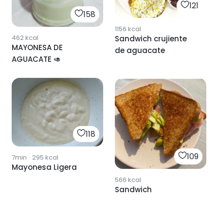
121
158
1156
kcal
462
kcal
Sandwich crujiente
MAYONESA DE
de aguacate
AGUACATE 🥑
118
109
7min
·
295
kcal
Mayonesa Ligera
566
kcal
Sandwich