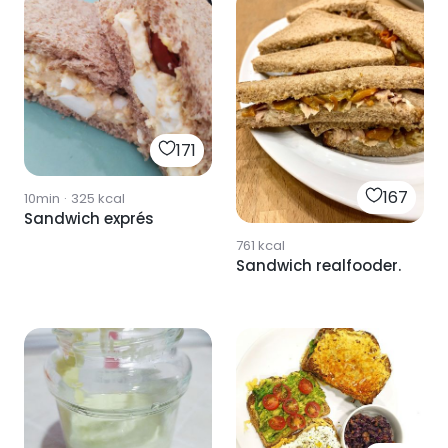
171
167
10min
·
325
kcal
Sandwich exprés
761
kcal
Sandwich realfooder.