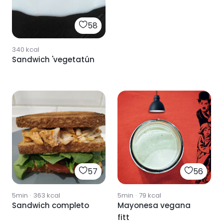
58
340
kcal
Sandwich 'vegetatún
57
56
5min
·
363
kcal
5min
·
79
kcal
Sandwich completo
Mayonesa vegana
fitt