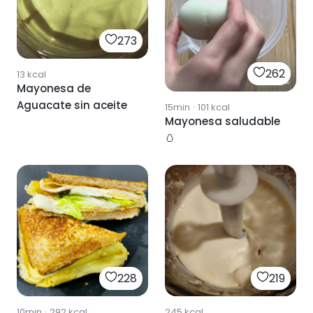
273
262
13
kcal
Mayonesa de
Aguacate sin aceite
15min
·
101
kcal
Mayonesa saludable
🥚
228
219
10min
·
292
kcal
245
kcal