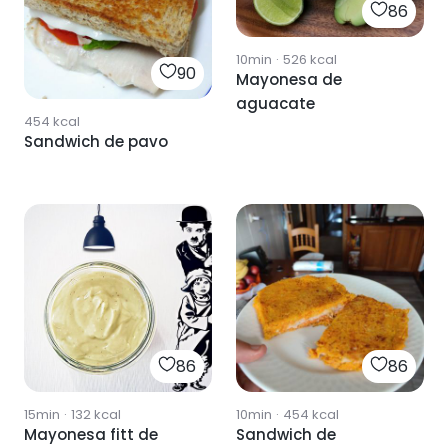
86
10min
·
526
kcal
90
Mayonesa de
aguacate
454
kcal
Sandwich de pavo
86
86
15min
·
132
kcal
10min
·
454
kcal
Mayonesa fitt de
Sandwich de