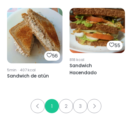
55
56
818
kcal
Sandwich
5min
·
407
kcal
Hacendado
Sandwich de atún
1
2
3