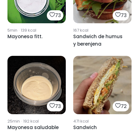
73
73
5min
·
139
kcal
167
kcal
Mayonesa fitt.
Sandwich de humus
y berenjena
73
72
25min
·
192
kcal
471
kcal
Mayonesa saludable
Sandwich