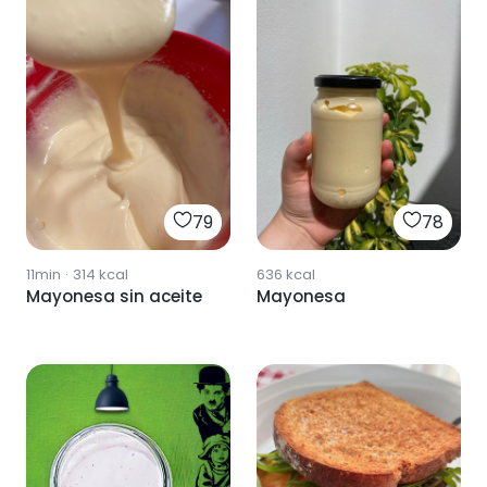
79
78
11min
·
314
kcal
636
kcal
Mayonesa sin aceite
Mayonesa