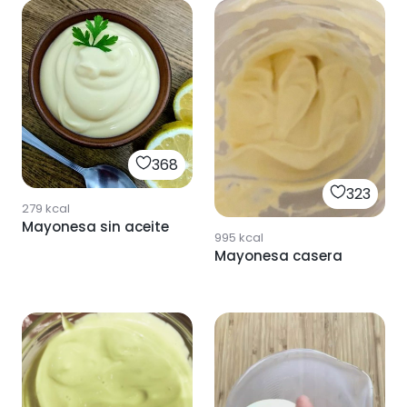
368
323
279
kcal
Mayonesa sin aceite
995
kcal
Mayonesa casera