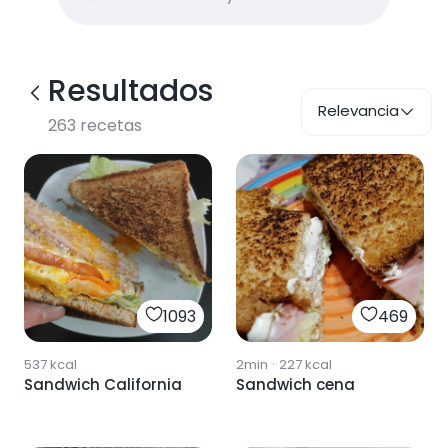
Resultados
Relevancia
263
recetas
1093
469
537
kcal
2min
·
227
kcal
Sandwich California
Sandwich cena