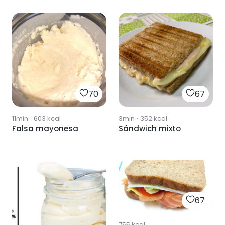
70
67
11min
·
603
kcal
3min
·
352
kcal
Falsa mayonesa
Sándwich mixto
67
755
kcal