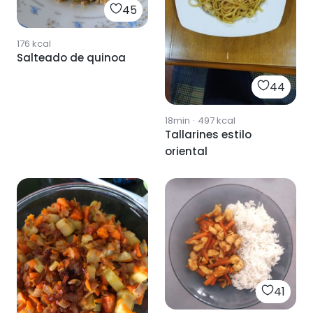
45
176
kcal
Salteado de quinoa
44
18min
·
497
kcal
Tallarines estilo
oriental
41