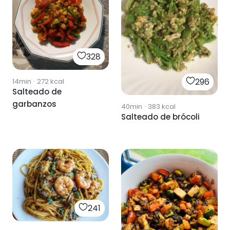
328
296
14min
·
272
kcal
Salteado de
garbanzos
40min
·
383
kcal
Salteado de brócoli
241