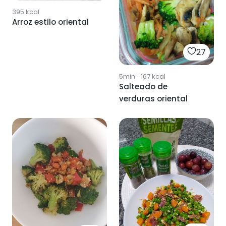
395
kcal
Arroz estilo oriental
27
5min
·
167
kcal
Salteado de
verduras oriental