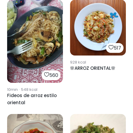
517
928
kcal
🌸ARROZ ORIENTAL🌸
560
10min
·
548
kcal
Fideos de arroz estilo
oriental