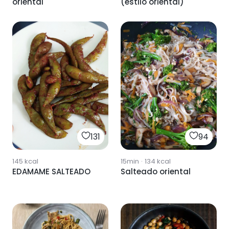
oriental
(estilo oriental)
131
94
145
kcal
15min
·
134
kcal
EDAMAME SALTEADO
Salteado oriental