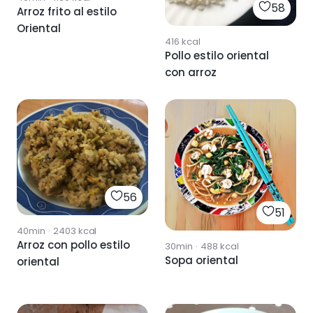
58
Arroz frito al estilo
Oriental
416
kcal
Pollo estilo oriental
con arroz
56
51
40min
·
2403
kcal
Arroz con pollo estilo
30min
·
488
kcal
Sopa oriental
oriental