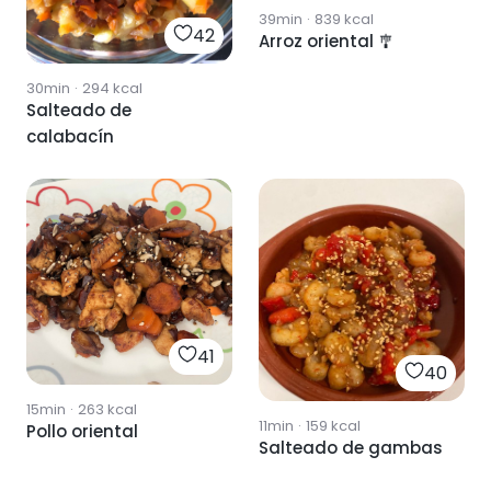
39min
·
839
kcal
42
Arroz oriental 🎐
30min
·
294
kcal
Salteado de
calabacín
41
40
15min
·
263
kcal
11min
·
159
kcal
Pollo oriental
Salteado de gambas