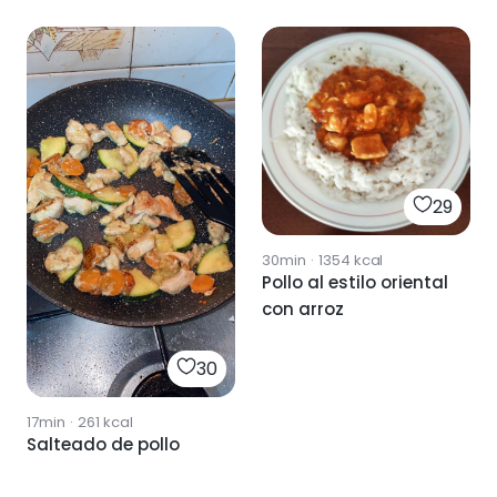
29
30min
·
1354
kcal
Pollo al estilo oriental
con arroz
30
17min
·
261
kcal
Salteado de pollo