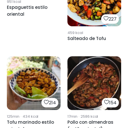
951
kcal
Espaguettis estilo
oriental
227
459
kcal
Salteado de Tofu
214
154
125min
·
434
kcal
17min
·
2586
kcal
Tofu marinado estilo
Pollo con almendras