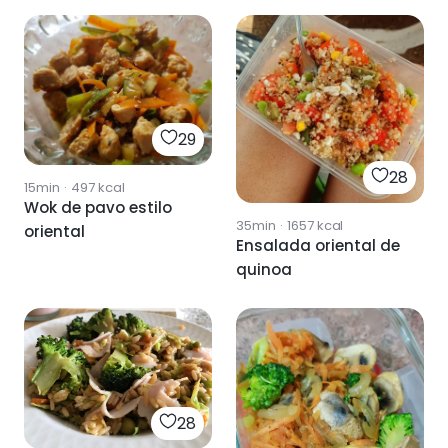
29
28
15min
·
497
kcal
Wok de pavo estilo
35min
·
1657
kcal
oriental
Ensalada oriental de
quinoa
28