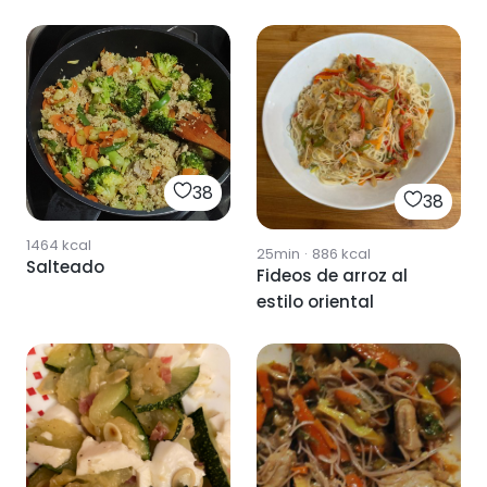
38
38
1464
kcal
25min
·
886
kcal
Salteado
Fideos de arroz al
estilo oriental