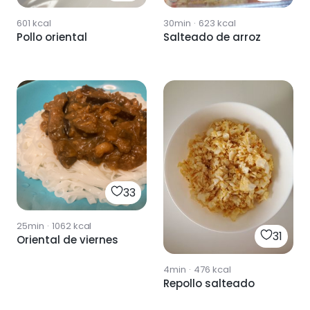
601
kcal
30min
·
623
kcal
Pollo oriental
Salteado de arroz
33
25min
·
1062
kcal
31
Oriental de viernes
4min
·
476
kcal
Repollo salteado