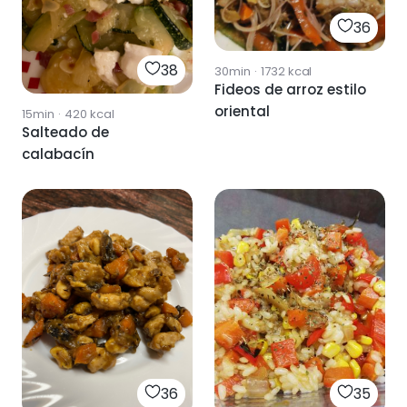
36
38
30min
·
1732
kcal
Fideos de arroz estilo
oriental
15min
·
420
kcal
Salteado de
calabacín
36
35