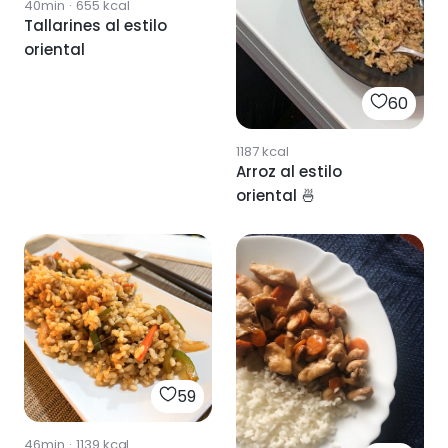
40min
·
655
kcal
Tallarines al estilo
oriental
60
1187
kcal
Arroz al estilo
oriental 🍜
59
46min
·
1139
kcal