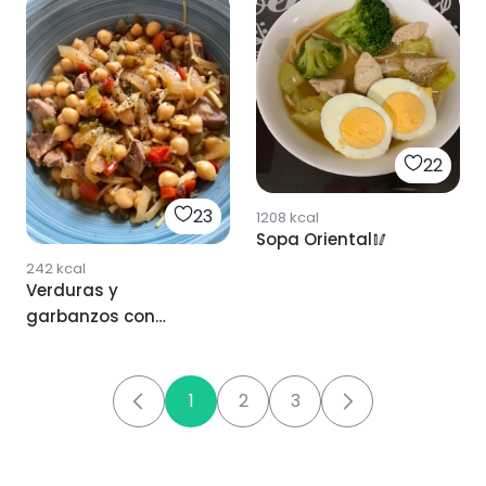
22
23
1208
kcal
Sopa Oriental🥢
242
kcal
Verduras y
garbanzos con
toque oriental
1
2
3