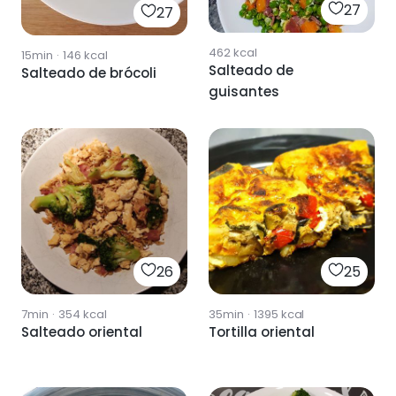
27
27
462
kcal
15min
·
146
kcal
Salteado de
Salteado de brócoli
guisantes
26
25
7min
·
354
kcal
35min
·
1395
kcal
Salteado oriental
Tortilla oriental