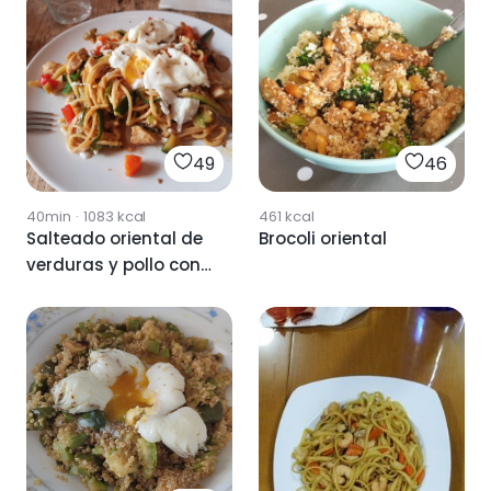
49
46
40min
·
1083
kcal
461
kcal
Salteado oriental de
Brocoli oriental
verduras y pollo con
espaguetis
integrales