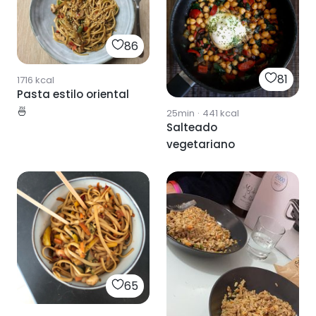
86
81
1716
kcal
Pasta estilo oriental
🍜
25min
·
441
kcal
Salteado
vegetariano
65