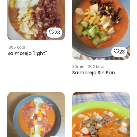
23
1305
kcal
23
Salmorejo "light"
30min
·
302
kcal
Salmorejo Sin Pan