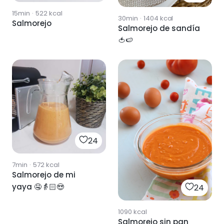
15min
·
522
kcal
30min
·
1404
kcal
Salmorejo
Salmorejo de sandía
🍅🍉
24
7min
·
572
kcal
Salmorejo de mi
yaya 🤤👵🏻😍
24
1090
kcal
Salmorejo sin pan