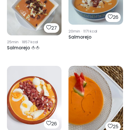
26
27
20min
·
1171
kcal
Salmorejo
25min
·
1857
kcal
Salmorejo 🍅🍅
26
25