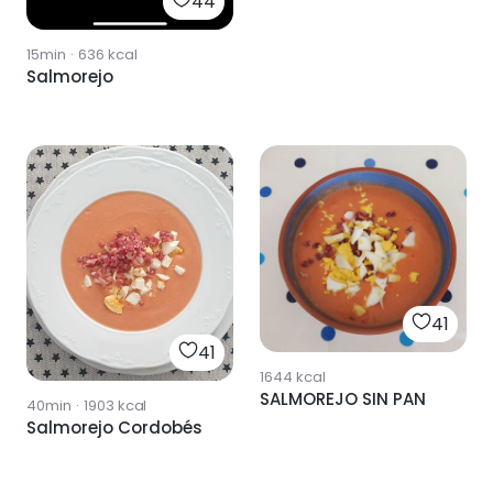
44
15min
·
636
kcal
Salmorejo
41
41
1644
kcal
SALMOREJO SIN PAN
40min
·
1903
kcal
Salmorejo Cordobés