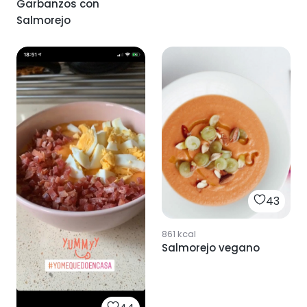
Garbanzos con
salmorejo
Salmorejo
43
861
kcal
Salmorejo vegano