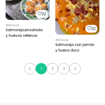
22
1692
kcal
22
Salmorejo,ensalada
y huevos rellenos.
452
kcal
Salmorejo con jamón
y huevo duro
1
2
3