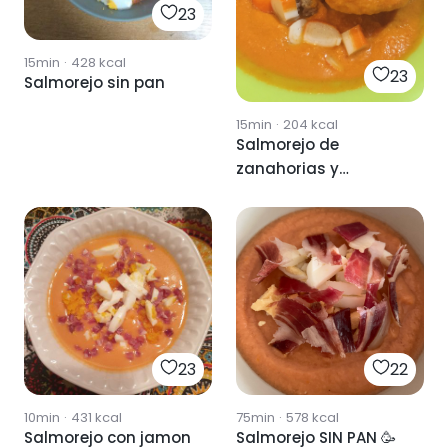
23
15min
·
428
kcal
23
Salmorejo sin pan
15min
·
204
kcal
Salmorejo de
zanahorias y
manzanas
23
22
10min
·
431
kcal
75min
·
578
kcal
Salmorejo con jamon
Salmorejo SIN PAN 🥳