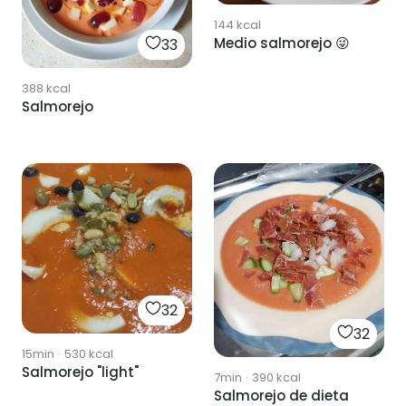
144
kcal
Medio salmorejo 😜
33
388
kcal
Salmorejo
32
32
15min
·
530
kcal
Salmorejo "light"
7min
·
390
kcal
Salmorejo de dieta