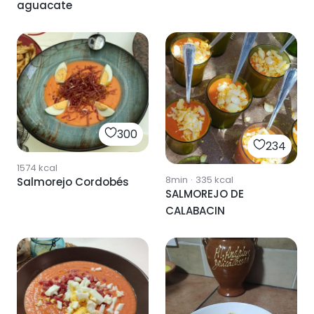
aguacate
300
234
1574
kcal
8min
·
335
kcal
Salmorejo Cordobés
SALMOREJO DE
CALABACIN