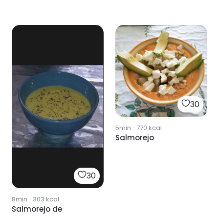
30
5min
·
770
kcal
Salmorejo
30
8min
·
303
kcal
Salmorejo de