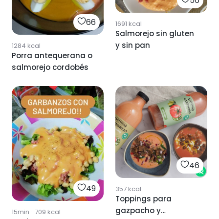
56
66
1691
kcal
Salmorejo sin gluten
y sin pan
1284
kcal
Porra antequerana o
salmorejo cordobés
46
49
357
kcal
Toppings para
gazpacho y
15min
·
709
kcal