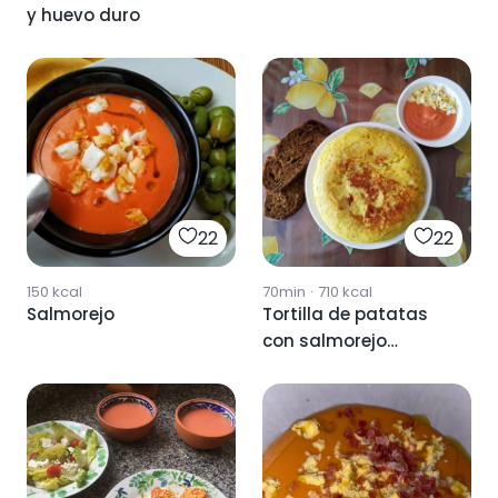
y huevo duro
22
22
150
kcal
70min
·
710
kcal
Salmorejo
Tortilla de patatas
con salmorejo
cordobés 🤤