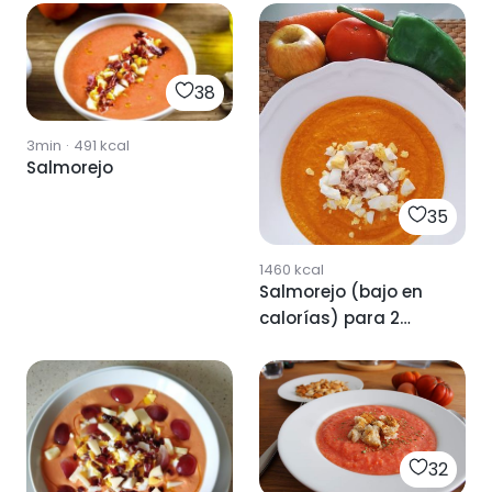
38
3min
·
491
kcal
Salmorejo
35
1460
kcal
Salmorejo (bajo en
calorías) para 2
personas aprox.
32