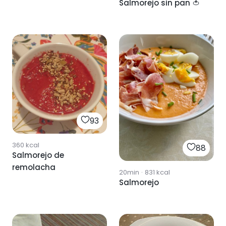
Salmorejo sin pan 🍅
93
360
kcal
88
Salmorejo de
remolacha
20min
·
831
kcal
Salmorejo