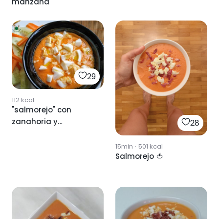
manzana
29
112
kcal
"salmorejo" con
zanahoria y
28
guarnición
15min
·
501
kcal
Salmorejo 🍅