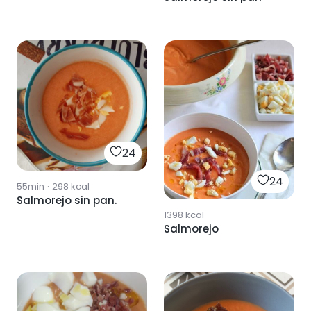
24
24
55min
·
298
kcal
Salmorejo sin pan.
1398
kcal
Salmorejo