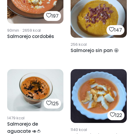
197
147
90min
·
2659
kcal
Salmorejo cordobés
256
kcal
Salmorejo sin pan 🤩
125
122
1479
kcal
Salmorejo de
1140
kcal
aguacate 🥑🍅