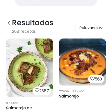
Resultados
Relevancia
288
recetas
563
2857
22min
·
385
kcal
Salmorejo
973
kcal
Salmorejo de