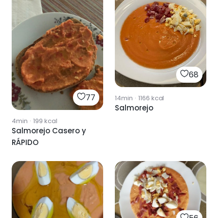
68
77
14min
·
1166
kcal
Salmorejo
4min
·
199
kcal
Salmorejo Casero y
RÁPIDO