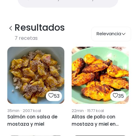
Resultados
Relevancia
7
recetas
53
35
35min
·
2007
kcal
22min
·
1577
kcal
Salmón con salsa de
Alitas de pollo con
mostaza y miel
mostaza y miel en
airfryer