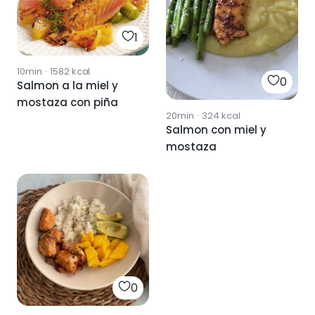
1
10min
·
1582
kcal
0
Salmon a la miel y
mostaza con piña
20min
·
324
kcal
Salmon con miel y
mostaza
0