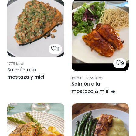
11
9
1775
kcal
Salmón a la
mostaza y miel
15min
·
1359
kcal
Salmón a la
mostaza & miel 🍣