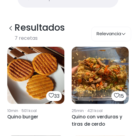
Resultados
Relevancia
7
recetas
33
15
10min
·
501
kcal
25min
·
421
kcal
Quino burger
Quino con verduras y
tiras de cerdo