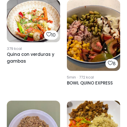
10
379
kcal
Quina con verduras y
gambas
8
5min
·
772
kcal
BOWL QUINO EXPRESS