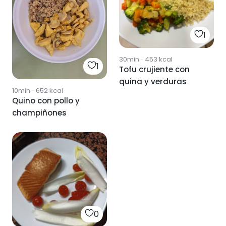
1
30min
·
453
kcal
1
Tofu crujiente con
quina y verduras
10min
·
652
kcal
Quino con pollo y
champiñones
0