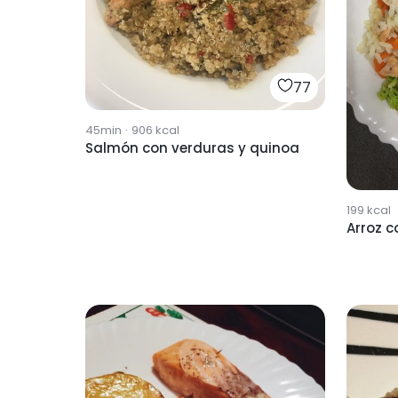
77
45min
·
906
kcal
Salmón con verduras y quinoa
199
kcal
Arroz 