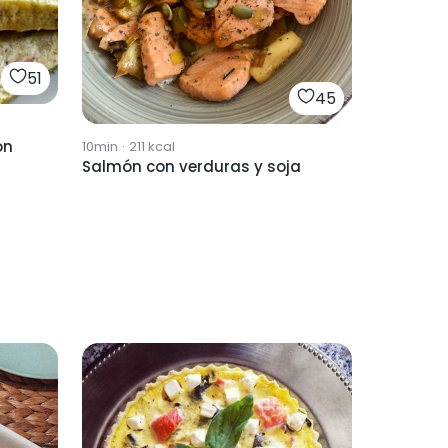
51
45
ón
10min
·
211
kcal
Salmón con verduras y soja