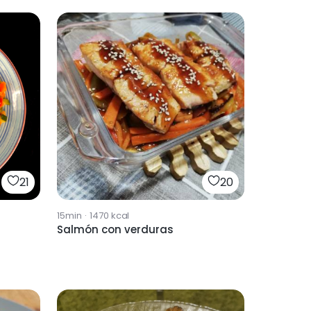
21
20
15min
·
1470
kcal
Salmón con verduras