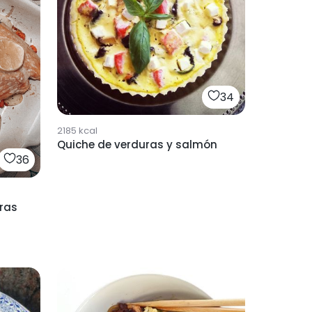
34
2185
kcal
Quiche de verduras y salmón
36
ras