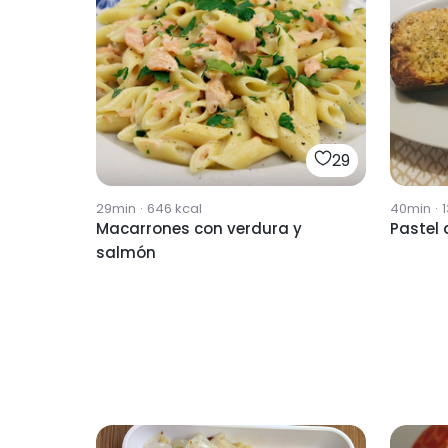
29
29min
·
646
kcal
40min
·
Macarrones con verdura y
Pastel
salmón