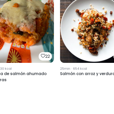
22
730
kcal
25min
·
654
kcal
a de salmón ahumado
Salmón con arroz y verdur
uras