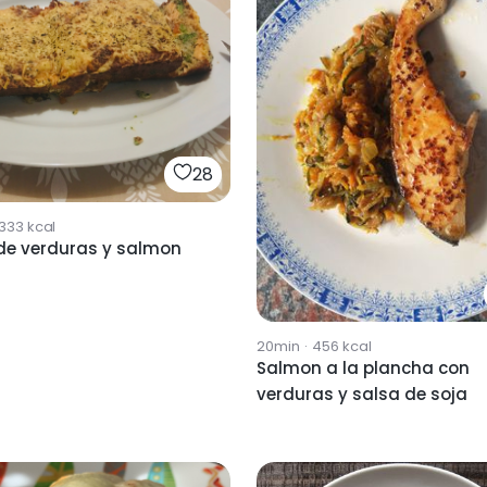
28
1333
kcal
 de verduras y salmon
20min
·
456
kcal
Salmon a la plancha con
verduras y salsa de soja