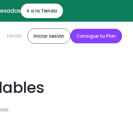
ocesados
Ir a la Tienda
S
Tienda
Iniciar sesión
Consigue tu Plan
dables
mida