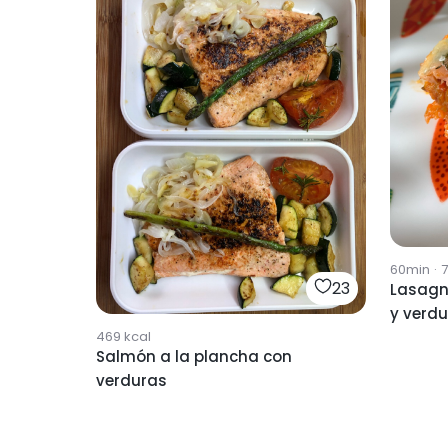
60min
·
23
Lasagn
y verd
469
kcal
Salmón a la plancha con
verduras