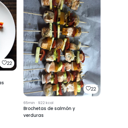
22
as
22
65min
·
922
kcal
Brochetas de salmón y
verduras