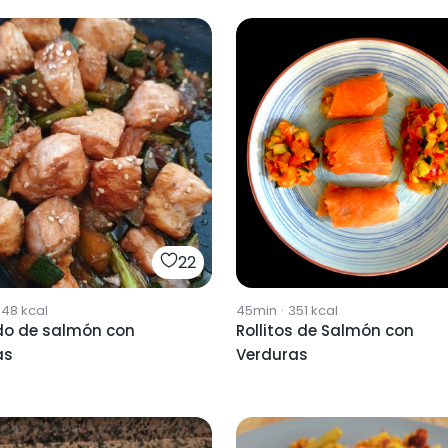
22
648
kcal
45min
·
351
kcal
do de salmón con
Rollitos de Salmón con
as
Verduras