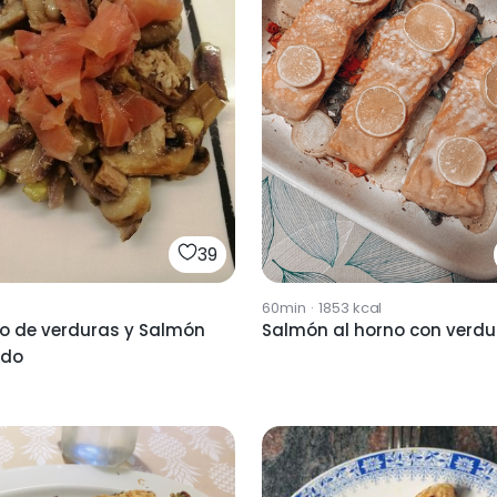
39
60min
·
1853
kcal
to de verduras y Salmón
Salmón al horno con verdu
do