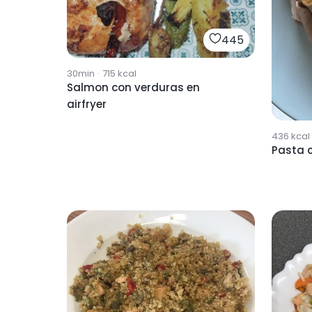
445
30min
·
715
kcal
Salmon con verduras en
airfryer
436
kcal
Pasta 