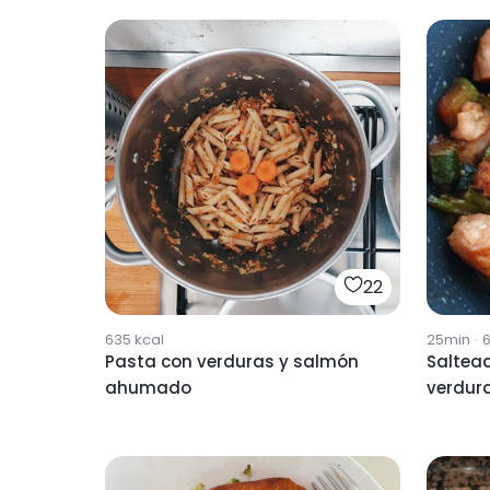
22
635
kcal
25min
·
Pasta con verduras y salmón
Saltea
ahumado
verdur