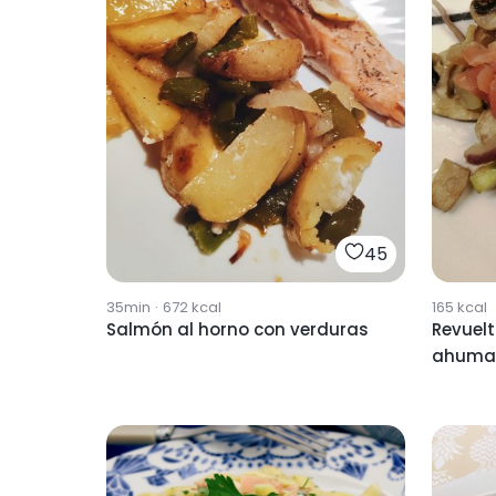
45
35min
·
672
kcal
165
kcal
Salmón al horno con verduras
Revuel
ahuma