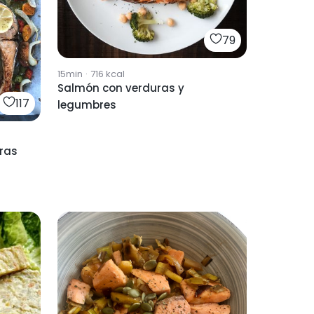
79
15min
·
716
kcal
Salmón con verduras y
117
legumbres
ras