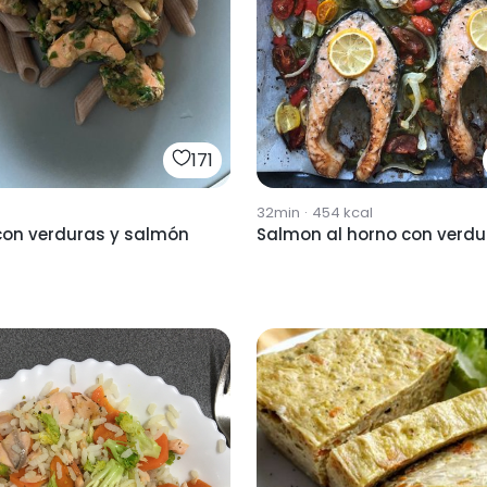
171
32min
·
454
kcal
con verduras y salmón
Salmon al horno con verdu