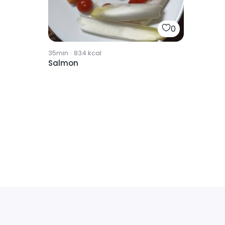
0
35min
·
834
kcal
Salmon