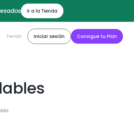
ocesados
Ir a la Tienda
S
Tienda
Iniciar sesión
Consigue tu Plan
dables
mida