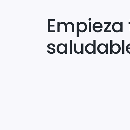
Empieza 
saludabl