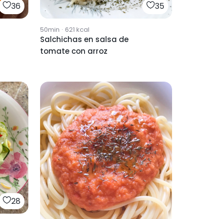
36
35
50min
·
621
kcal
Salchichas en salsa de
tomate con arroz
28