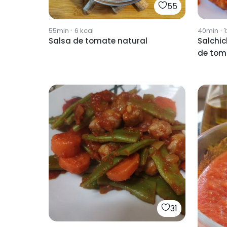
55
55min
·
6
kcal
40min
·
1
Salsa de tomate natural
Salchic
de tom
31