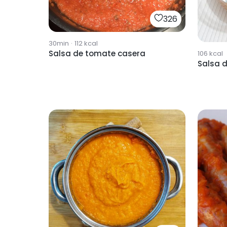
326
30min
·
112
kcal
Salsa de tomate casera
106
kcal
Salsa 