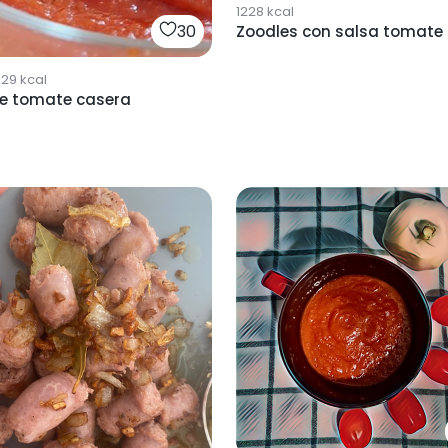
1228
kcal
30
Zoodles con salsa tomate
229
kcal
se tomate casera