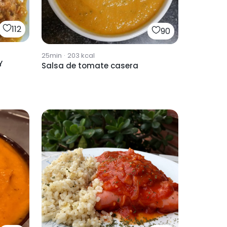
112
90
25min
·
203
kcal
Y
Salsa de tomate casera