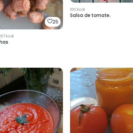
100
kcal
Salsa de tomate.
25
257
kcal
chas