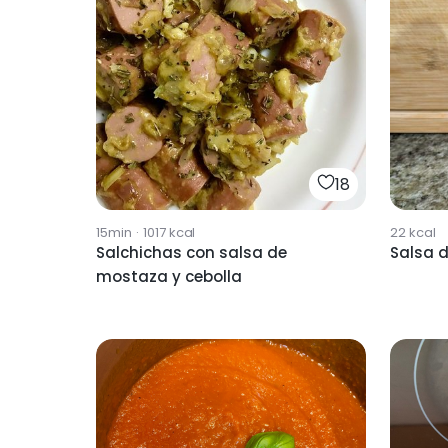
18
15min
·
1017
kcal
22
kcal
Salchichas con salsa de
Salsa 
mostaza y cebolla