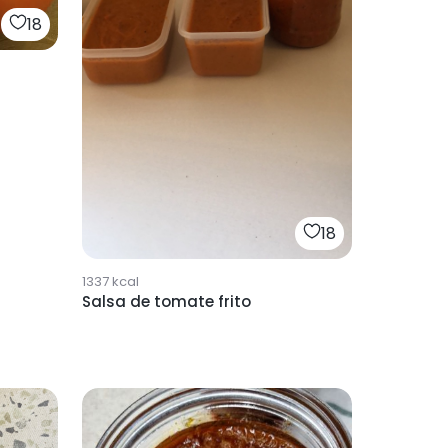
18
18
1337
kcal
Salsa de tomate frito