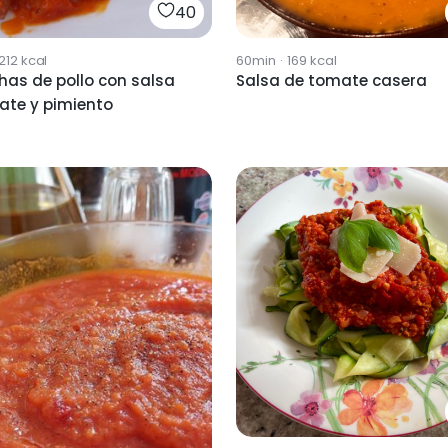
40
212
kcal
60min
·
169
kcal
has de pollo con salsa
Salsa de tomate casera
ate y pimiento