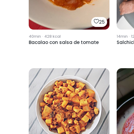
25
40min
·
428
kcal
14min
·
1
Bacalao con salsa de tomate
Salchi