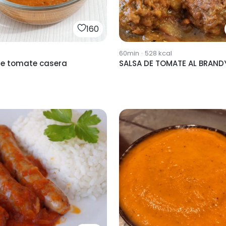
160
60min
·
528
kcal
de tomate casera
SALSA DE TOMATE AL BRAND