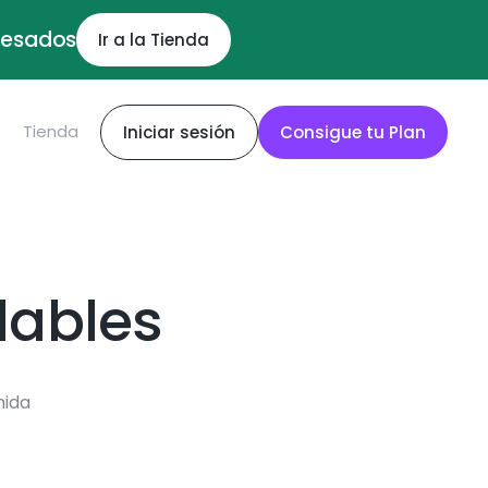
ocesados
Ir a la Tienda
S
Tienda
Iniciar sesión
Consigue tu Plan
dables
mida