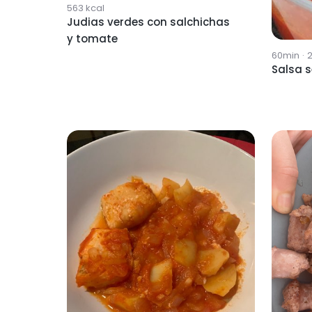
563
kcal
Judias verdes con salchichas
y tomate
60min
·
Salsa 