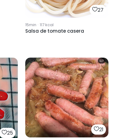
27
15min
·
117
kcal
Salsa de tomate casera
21
25