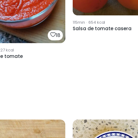
115min
·
654
kcal
Salsa de tomate casera
18
127
kcal
de tomate