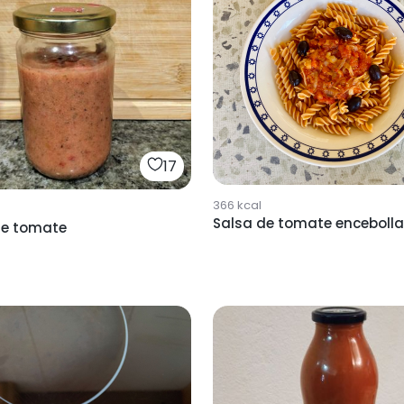
17
366
kcal
Salsa de tomate enceboll
de tomate