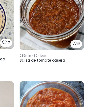
17
16
285min
·
894
kcal
ada
Salsa de tomate casera