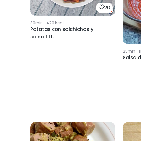
20
30min
·
420
kcal
Patatas con salchichas y
salsa fitt.
25min
·
1
Salsa 