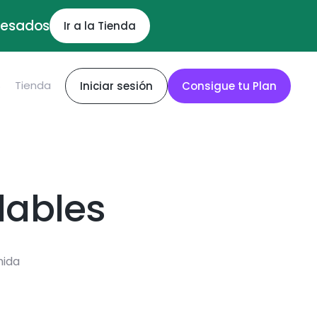
ocesados
Ir a la Tienda
S
Tienda
Iniciar sesión
Consigue tu Plan
dables
mida