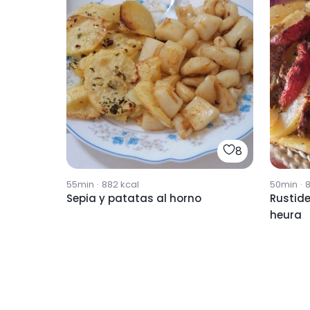
8
55min
·
882
kcal
50min
·
Sepia y patatas al horno
Rustid
heura