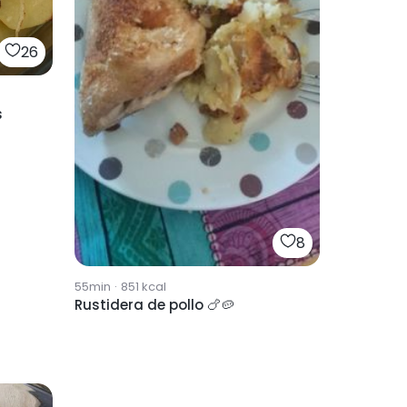
26
s
8
55min
·
851
kcal
Rustidera de pollo 🍗🥔