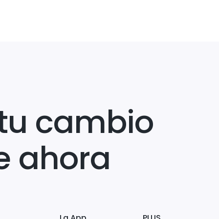
tu cambio
e ahora
La App
PLUS