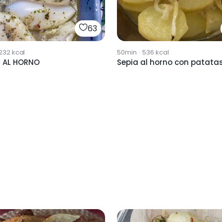
63
232
kcal
50min
·
536
kcal
 AL HORNO
Sepia al horno con patata