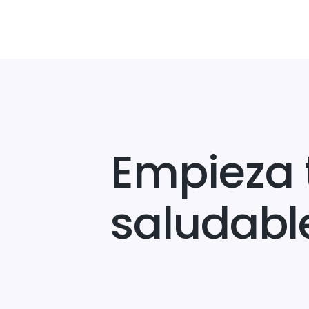
Empieza 
saludabl