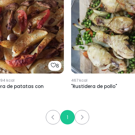
8
894
kcal
467
kcal
era de patatas con
"Rustidera de pollo"
1