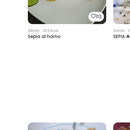
113
28min
·
323
kcal
32min
·
1
Sepia al horno
SEPIA 