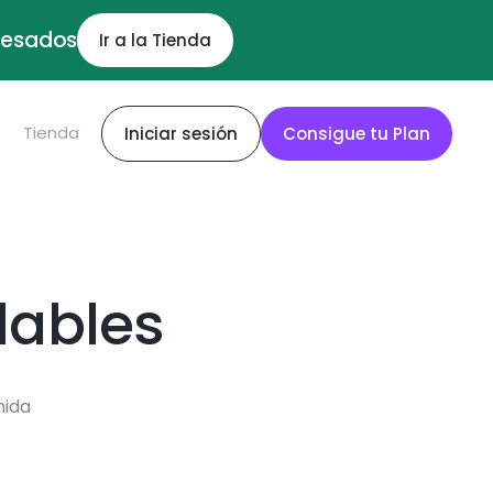
ocesados
Ir a la Tienda
S
Tienda
Iniciar sesión
Consigue tu Plan
dables
mida