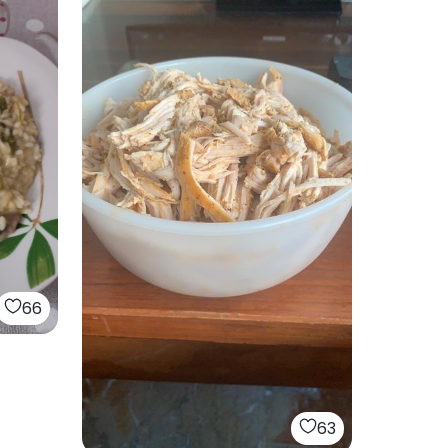
66
63