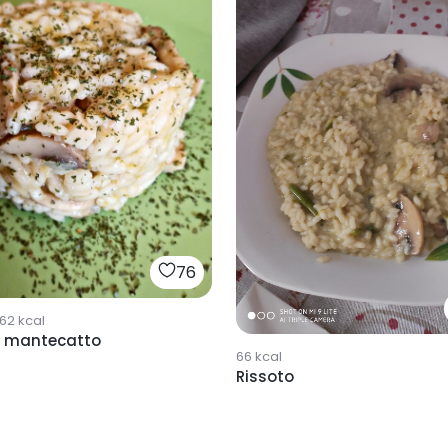
76
62
kcal
o mantecatto
66
kcal
Rissoto