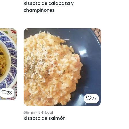
Rissoto de calabaza y
champiñones
28
27
65min
·
941
kcal
Rissoto de salmón