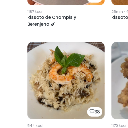
1187
kcal
25min
·
Rissoto de Champis y
Rissoto
Berenjena 🍆
38
544
kcal
1170
kcal