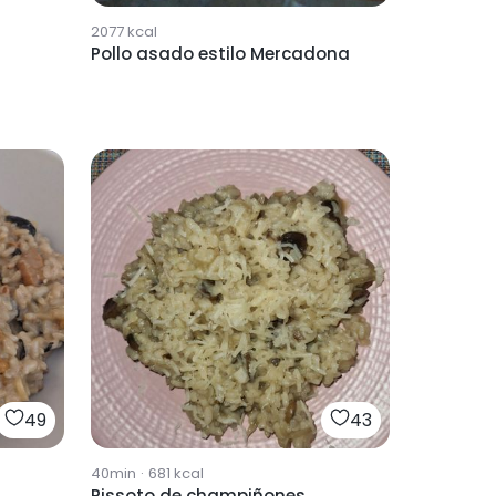
2077
kcal
Pollo asado estilo Mercadona
49
43
40min
·
681
kcal
Rissoto de champiñones