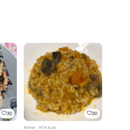
30
30
50min
·
1474
kcal