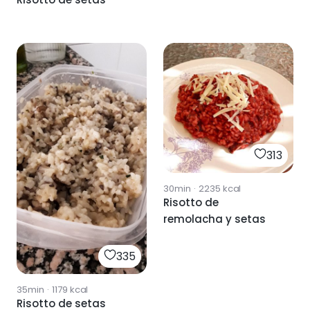
313
30min
·
2235
kcal
Risotto de
remolacha y setas
335
35min
·
1179
kcal
Risotto de setas