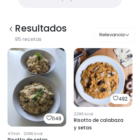
Resultados
Relevancia
95
recetas
492
2286
kcal
1149
Risotto de calabaza
y setas
47min
·
2086
kcal
Risotto de setas