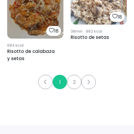
18
18
38min
·
862
kcal
Risotto de setas
684
kcal
Risotto de calabaza
y setas
1
2