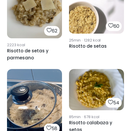
60
62
25min
·
1282
kcal
2223
kcal
Risotto de setas
Risotto de setas y
parmesano
54
85min
·
678
kcal
Risotto calabaza y
58
setas