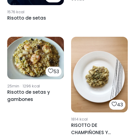
1576
kcal
Risotto de setas
53
25min
·
1296
kcal
Risotto de setas y
gambones
43
1814
kcal
RISOTTO DE
CHAMPIÑONES Y