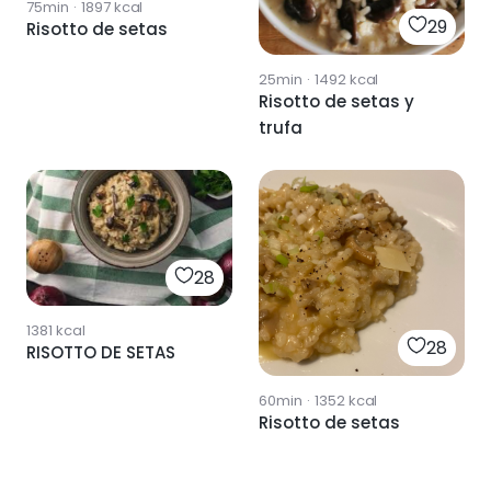
75min
·
1897
kcal
29
Risotto de setas
25min
·
1492
kcal
Risotto de setas y
trufa
28
1381
kcal
28
RISOTTO DE SETAS
60min
·
1352
kcal
Risotto de setas