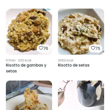
76
75
57min
·
1212
kcal
2062
kcal
Risotto de gambas y
Risotto de setas
setas