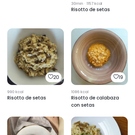
30min
·
1157
kcal
Risotto de setas
20
19
990
kcal
1086
kcal
Risotto de setas
Risotto de calabaza
con setas