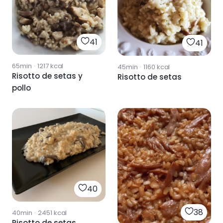
41
41
65min
·
1217
kcal
45min
·
1160
kcal
Risotto de setas y
Risotto de setas
pollo
40
38
40min
·
2451
kcal
Risotto de setas