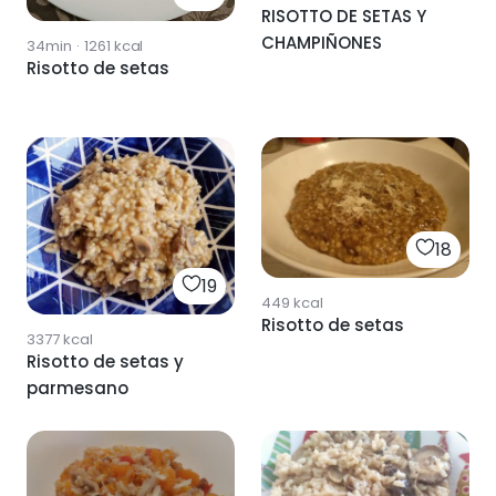
RISOTTO DE SETAS Y
CHAMPIÑONES
34min
·
1261
kcal
Risotto de setas
18
19
449
kcal
Risotto de setas
3377
kcal
Risotto de setas y
parmesano