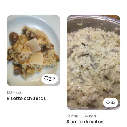
217
1334
kcal
Risotto con setas
93
55min
·
608
kcal
Risotto de setas