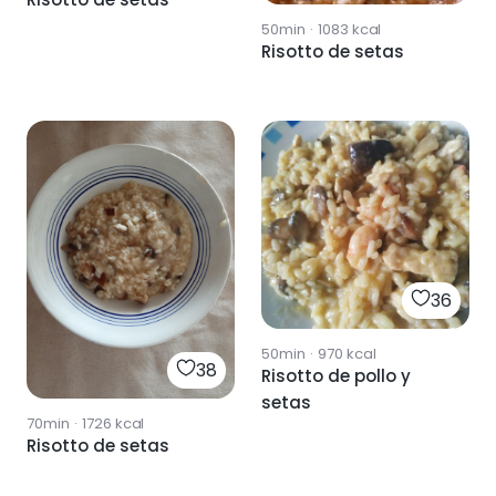
50min
·
1083
kcal
Risotto de setas
36
50min
·
970
kcal
38
Risotto de pollo y
setas
70min
·
1726
kcal
Risotto de setas