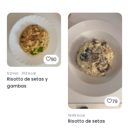
90
52min
·
1113
kcal
Risotto de setas y
gambas
79
1949
kcal
Risotto de setas