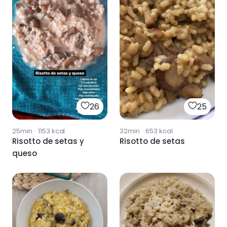
25
26
32min
·
653
kcal
25min
·
1153
kcal
Risotto de setas
Risotto de setas y
queso