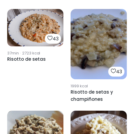
SETAS
43
37min
·
2723
kcal
Risotto de setas
43
1999
kcal
Risotto de setas y
champiñones