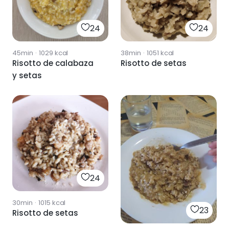
24
24
38min
·
1051
kcal
45min
·
1029
kcal
Risotto de setas
Risotto de calabaza
y setas
24
30min
·
1015
kcal
23
Risotto de setas