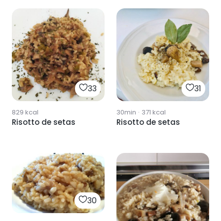
33
31
829
kcal
30min
·
371
kcal
Risotto de setas
Risotto de setas
30