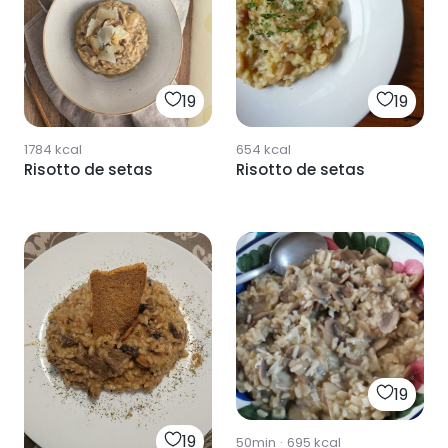
19
19
1784
kcal
654
kcal
Risotto de setas
Risotto de setas
19
19
50min
·
695
kcal