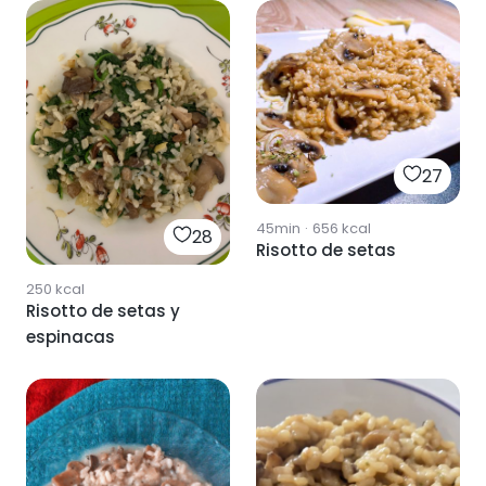
27
45min
·
656
kcal
28
Risotto de setas
250
kcal
Risotto de setas y
espinacas