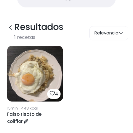
Resultados
Relevancia
1
recetas
4
15min
·
448
kcal
Falso risoto de
coliflor 🌾