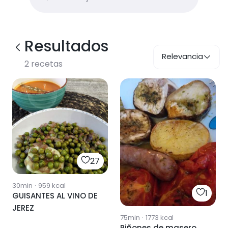
Resultados
Relevancia
2
recetas
27
30min
·
959
kcal
1
GUISANTES AL VINO DE
JEREZ
75min
·
1773
kcal
Riñones de masero