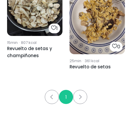
1
15min
·
807
kcal
0
Revuelto de setas y
champiñones
25min
·
361
kcal
Revuelto de setas
1