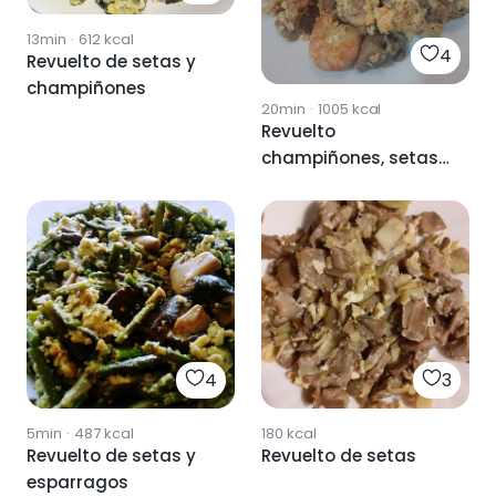
13min
·
612
kcal
4
Revuelto de setas y
champiñones
20min
·
1005
kcal
Revuelto
champiñones, setas
y gambas
4
3
5min
·
487
kcal
180
kcal
Revuelto de setas y
Revuelto de setas
esparragos