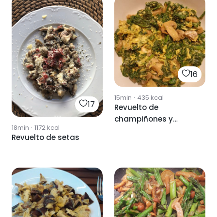
16
15min
·
435
kcal
17
Revuelto de
champiñones y
18min
·
1172
kcal
setas
Revuelto de setas