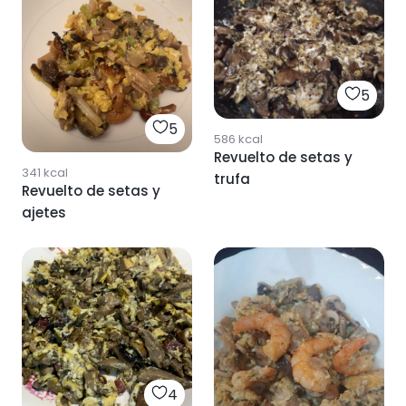
5
5
586
kcal
Revuelto de setas y
341
kcal
trufa
Revuelto de setas y
ajetes
4