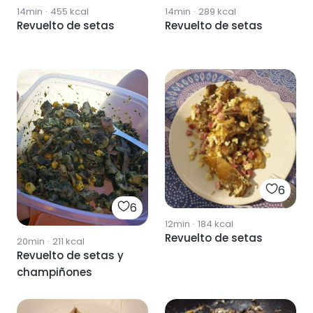
14min
·
455
kcal
14min
·
289
kcal
Revuelto de setas
Revuelto de setas
6
6
12min
·
184
kcal
Revuelto de setas
20min
·
211
kcal
Revuelto de setas y
champiñones