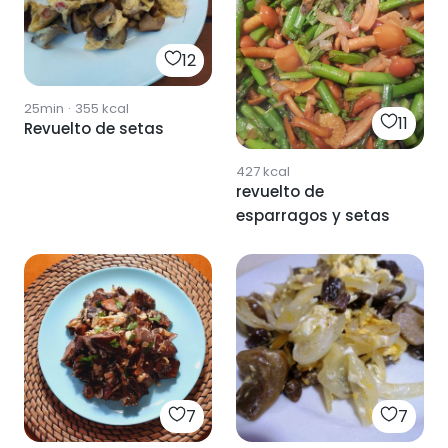
12
25min
·
355
kcal
11
Revuelto de setas
427
kcal
revuelto de
esparragos y setas
7
7