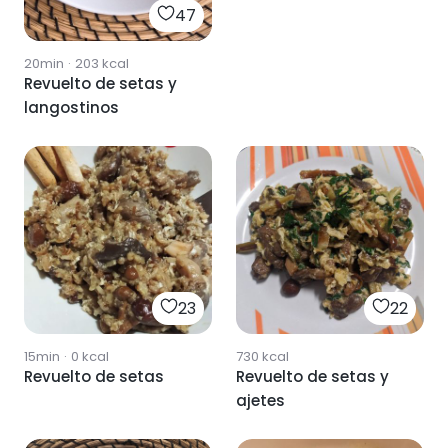
47
20min
·
203
kcal
Revuelto de setas y
langostinos
23
22
15min
·
0
kcal
730
kcal
Revuelto de setas
Revuelto de setas y
ajetes