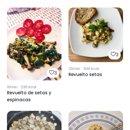
3
20min
·
300
kcal
3
Revuelto setas
10min
·
230
kcal
Revuelto de setas y
espinacas