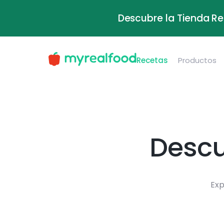
Descubre la Tienda Re
Recetas
Productos
Descu
Exp