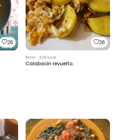
28
28
8min
·
229
kcal
Calabacin revuelto.