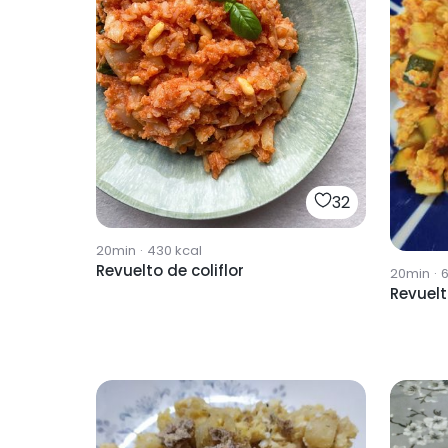
32
20min
·
430
kcal
Revuelto de coliflor
20min
·
Revuel