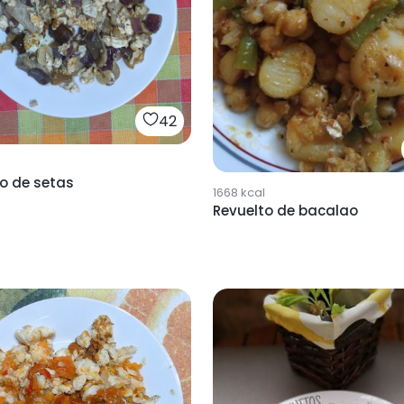
42
o de setas
1668
kcal
Revuelto de bacalao