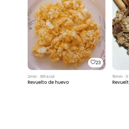
23
2min
·
185
kcal
15min
·
0
Revuelto de huevo
Revuelt