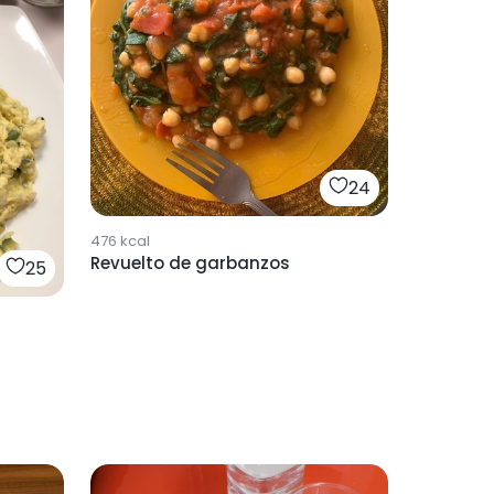
24
476
kcal
Revuelto de garbanzos
25