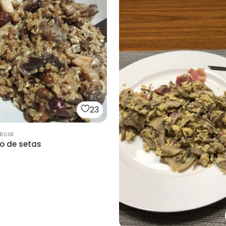
23
kcal
o de setas